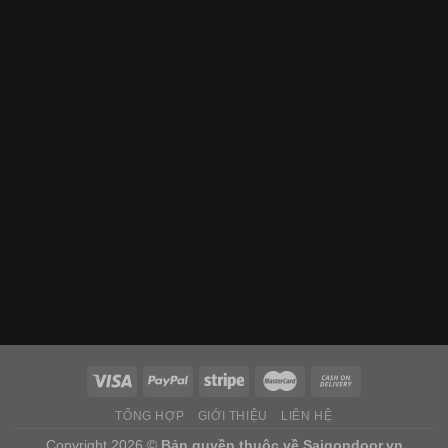
TỔNG HỢP
GIỚI THIỆU
LIÊN HỆ
Copyright 2026 ©
Bản quyền thuộc về
Saigondoor.vn