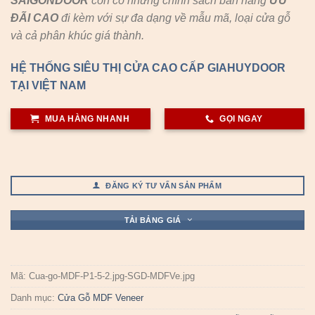
SAIGONDOOR
còn có những chính sách bán hàng
ƯU
ĐÃI
CAO
đi kèm với sự đa dạng về mẫu mã, loại cửa gỗ
và cả phân khúc giá thành.
HỆ THỐNG SIÊU THỊ CỬA CAO CẤP GIAHUYDOOR
TẠI VIỆT NAM
MUA HÀNG NHANH
GỌI NGAY
ĐĂNG KÝ TƯ VẤN SẢN PHẨM
TẢI BẢNG GIÁ
Mã:
Cua-go-MDF-P1-5-2.jpg-SGD-MDFVe.jpg
Danh mục:
Cửa Gỗ MDF Veneer