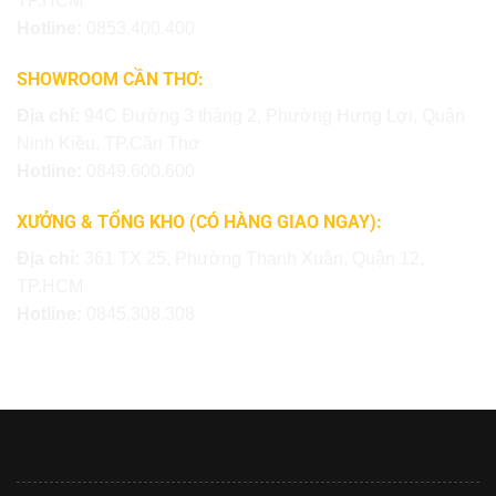
TP.HCM
Hotline:
0853.400.400
SHOWROOM CẦN THƠ:
Địa chỉ:
94C Đường 3 tháng 2, Phường Hưng Lợi, Quận
Ninh Kiều, TP.Cần Thơ
Hotline:
0849.600.600
XƯỞNG & TỔNG KHO (CÓ HÀNG GIAO NGAY):
Địa chỉ:
361 TX 25, Phường Thạnh Xuân, Quận 12,
TP.HCM
Hotline:
0845.308.308