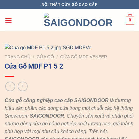
Chuyển
NỘI THẤT CỬA GỖ CAO CẤP
đến
nội
0
dung
TRANG CHỦ
/
CỬA GỖ
/
CỬA GỖ MDF VENEER
Cửa Gỗ MDF P1 5 2
Cửa gỗ công nghiệp cao cấp SAIGONDOOR
là thương
hiệu sản phẩm các dòng cửa trong một chuỗi các hệ thống
Showroom
SAIGONDOOR
. Chuyên sản xuất và phân phối
những dòng cửa gỗ công nghiệp chất lượng cao, giá thành
phù hợp với mọi nhu cầu khách hàng. Trên hết,