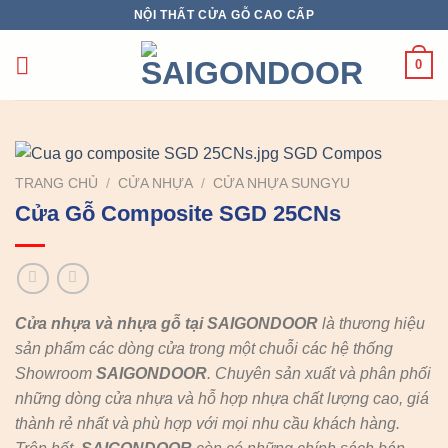
Chuyển
NỘI THẤT CỬA GỖ CAO CẤP
đến
nội
0
dung
TRANG CHỦ
/
CỬA NHỰA
/
CỬA NHỰA SUNGYU
Cửa Gỗ Composite SGD 25CNs
Cửa nhựa và nhựa gỗ tại SAIGONDOOR
là thương hiệu
sản phẩm các dòng cửa trong một chuỗi các hệ thống
Showroom
SAIGONDOOR
. Chuyên sản xuất và phân phối
những dòng cửa nhựa và hỗ hợp nhựa chất lượng cao, giá
thành rẻ nhất và phù hợp với mọi nhu cầu khách hàng.