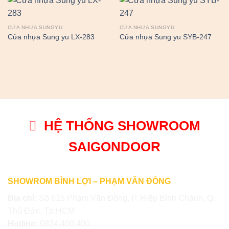
CỬA NHỰA SUNGYU
CỬA NHỰA SUNGYU
Cửa nhựa Sung yu LX-283
Cửa nhựa Sung yu SYB-247
HỆ THỐNG SHOWROOM
SAIGONDOOR
SHOWROM BÌNH LỢI – PHẠM VĂN ĐỒNG
Địa chỉ:
Số 615 Phạm Văn Đồng, P. Hiệp Bình Chánh, Q.
Thủ Đức, Tp.HCM
Hotline:
0824.400.400