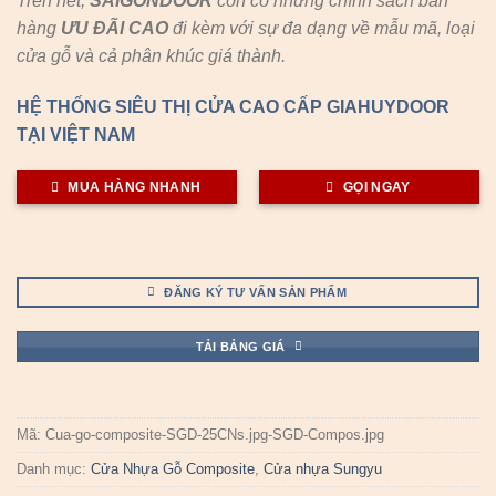
Trên hết,
SAIGONDOOR
còn có những chính sách bán
hàng
ƯU ĐÃI
CAO
đi kèm với sự đa dạng về mẫu mã, loại
cửa gỗ và cả phân khúc giá thành.
HỆ THỐNG SIÊU THỊ CỬA CAO CẤP GIAHUYDOOR
TẠI VIỆT NAM
MUA HÀNG NHANH
GỌI NGAY
ĐĂNG KÝ TƯ VẤN SẢN PHẨM
TẢI BẢNG GIÁ
Mã:
Cua-go-composite-SGD-25CNs.jpg-SGD-Compos.jpg
Danh mục:
Cửa Nhựa Gỗ Composite
,
Cửa nhựa Sungyu