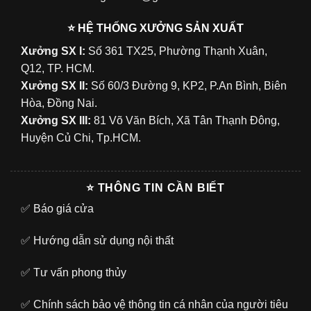
⭐ HỆ THỐNG XƯỞNG SẢN XUẤT
Xưởng SX I:
Số 361 TX25, Phường Thạnh Xuân,
Q12, TP. HCM.
Xưởng SX II:
Số 60/3 Đường 9, KP2, P.An Bình, Biên
Hòa, Đồng Nai.
Xưởng SX III:
81 Võ Văn Bích, Xã Tân Thạnh Đông,
Huyện Củ Chi, Tp.HCM.
⭐ THÔNG TIN CẦN BIẾT
✅
Báo giá cửa
✅
Hướng dẫn sử dụng nội thất
✅
Tư vấn phong thủy
✅
Chính sách bảo vệ thông tin cá nhân của người tiêu