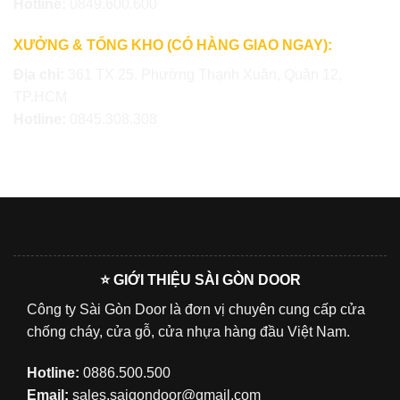
Hotline:
0849.600.600
XƯỞNG & TỔNG KHO (CÓ HÀNG GIAO NGAY):
Địa chỉ:
361 TX 25, Phường Thạnh Xuân, Quận 12,
TP.HCM
Hotline:
0845.308.308
⭐ GIỚI THIỆU SÀI GÒN DOOR
Công ty Sài Gòn Door là đơn vị chuyên cung cấp cửa
chống cháy, cửa gỗ, cửa nhựa hàng đầu Việt Nam.
Hotline:
0886.500.500
Email:
sales.saigondoor@gmail.com