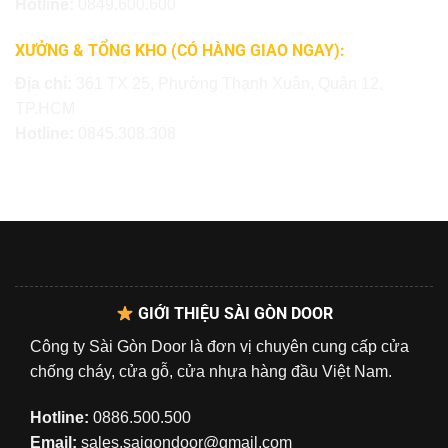
Hotline:
0849.600.600
XƯỞNG & TỔNG KHO (CÓ HÀNG GIAO NGAY):
Địa chỉ:
361 TX 25, Phường Thạnh Xuân, Quận 12,
TP.HCM
Hotline:
0845.308.308
GIỚI THIỆU SÀI GÒN DOOR
Công ty Sài Gòn Door là đơn vị chuyên cung cấp cửa
chống cháy, cửa gỗ, cửa nhựa hàng đầu Việt Nam.
Hotline:
0886.500.500
Email:
sales.saigondoor@gmail.com