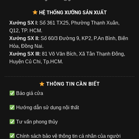
HỆ THỐNG XƯỞNG SẢN XUẤT
Xưởng SX I:
Số 361 TX25, Phường Thạnh Xuân,
Q12, TP. HCM.
Xưởng SX II:
Số 60/3 Đường 9, KP2, P.An Bình, Biên
Hòa, Đồng Nai.
Xưởng SX III:
81 Võ Văn Bích, Xã Tân Thạnh Đông,
Huyện Củ Chi, Tp.HCM.
THÔNG TIN CẦN BIẾT
Báo giá cửa
Hướng dẫn sử dụng nội thất
Tư vấn phong thủy
Chính sách bảo vệ thông tin cá nhân của người