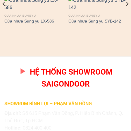
CỬA NHỰA SUNGYU
CỬA NHỰA SUNGYU
Cửa nhựa Sung yu LX-586
Cửa nhựa Sung yu SYB-142
HỆ THỐNG SHOWROOM
SAIGONDOOR
SHOWROM BÌNH LỢI – PHẠM VĂN ĐỒNG
Địa chỉ:
Số 615 Phạm Văn Đồng, P. Hiệp Bình Chánh, Q.
Thủ Đức, Tp.HCM
Hotline:
0824.400.400