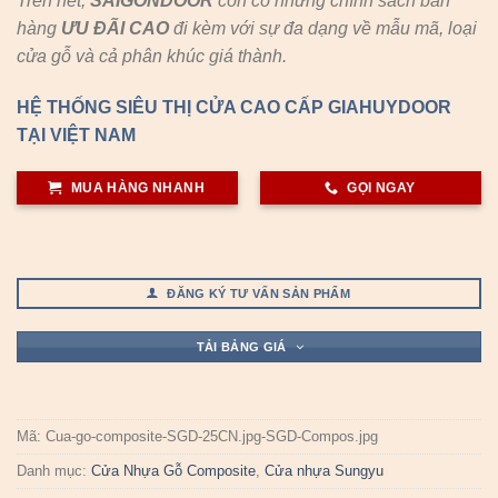
Trên hết,
SAIGONDOOR
còn có những chính sách bán
hàng
ƯU ĐÃI
CAO
đi kèm với sự đa dạng về mẫu mã, loại
cửa gỗ và cả phân khúc giá thành.
HỆ THỐNG SIÊU THỊ CỬA CAO CẤP GIAHUYDOOR
TẠI VIỆT NAM
MUA HÀNG NHANH
GỌI NGAY
ĐĂNG KÝ TƯ VẤN SẢN PHẨM
TẢI BẢNG GIÁ
Mã:
Cua-go-composite-SGD-25CN.jpg-SGD-Compos.jpg
Danh mục:
Cửa Nhựa Gỗ Composite
,
Cửa nhựa Sungyu