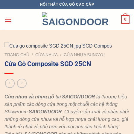
Chuyển
NỘI THẤT CỬA GỖ CAO CẤP
đến
nội
0
dung
TRANG CHỦ
/
CỬA NHỰA
/
CỬA NHỰA SUNGYU
Cửa Gỗ Composite SGD 25CN
Cửa nhựa và nhựa gỗ tại SAIGONDOOR
là thương hiệu
sản phẩm các dòng cửa trong một chuỗi các hệ thống
Showroom
SAIGONDOOR
. Chuyên sản xuất và phân phối
những dòng cửa nhựa và hỗ hợp nhựa chất lượng cao, giá
thành rẻ nhất và phù hợp với mọi nhu cầu khách hàng.