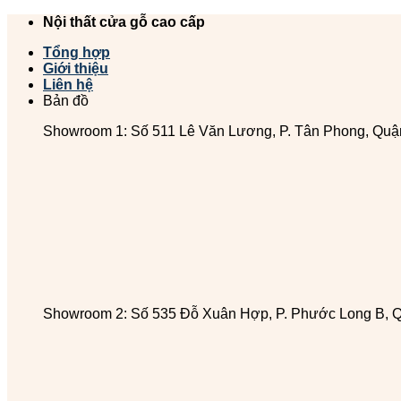
Chuyển
Nội thất cửa gỗ cao cấp
đến
Tổng hợp
nội
Giới thiệu
dung
Liên hệ
Bản đồ
Showroom 1: Số 511 Lê Văn Lương, P. Tân Phong, Quậ
Showroom 2: Số 535 Đỗ Xuân Hợp, P. Phước Long B, 