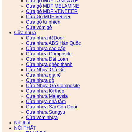
Cửa gỗ MDF LAMINATE
Cửa gỗ MDF MELAMINE
Cửa gỗ MDF VENEEER
Cửa Gỗ MDF Veneer
Cửa gỗ tự nhiên
Cửa vòm gỗ
Cửa nhựa
Cửa nhựa @Door
Cửa nhựa ABS Hàn Quốc
Cửa nhựa cao cấp
Cửa nhựa Composite
Cửa nhựa Đài Loan
Cửa nhựa ghép thanh
Cửa Nhựa Giả Gỗ
Cửa nhựa giá rẻ
Cửa nhựa gỗ
Cửa Nhựa Gỗ Composite
Cửa nhựa lõi thép
Cửa nhựa Malaysia
Cửa nhựa nhà tắm
Cửa nhựa Sài Gòn Door
Cửa nhựa Sungyu
Cửa vòm nhựa
Nội thất
NỘI THẤT