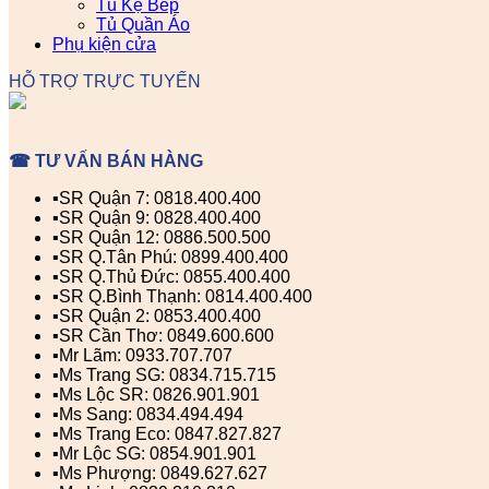
Tủ Kệ Bếp
Tủ Quần Áo
Phụ kiện cửa
HỖ TRỢ TRỰC TUYẾN
☎ TƯ VẤN BÁN HÀNG
▪️SR Quận 7: 0818.400.400
▪️SR Quận 9: 0828.400.400
▪️SR Quận 12: 0886.500.500
▪️SR Q.Tân Phú: 0899.400.400
▪️SR Q.Thủ Đức: 0855.400.400
▪️SR Q.Bình Thạnh: 0814.400.400
▪️SR Quận 2: 0853.400.400
▪️SR Cần Thơ: 0849.600.600
▪️Mr Lãm: 0933.707.707
▪️Ms Trang SG: 0834.715.715
▪️Ms Lộc SR: 0826.901.901
▪️Ms Sang: 0834.494.494
▪️Ms Trang Eco: 0847.827.827
▪️Mr Lộc SG: 0854.901.901
▪️Ms Phượng: 0849.627.627