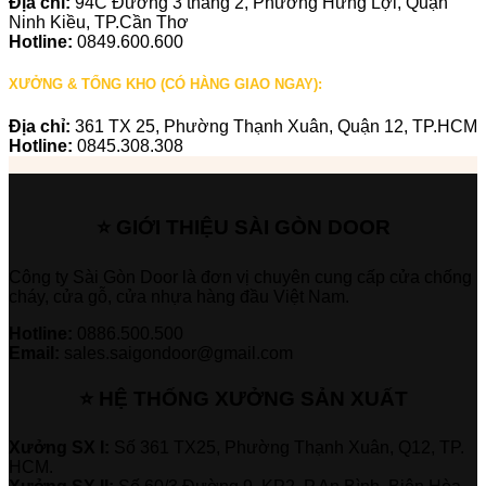
Địa chỉ:
94C Đường 3 tháng 2, Phường Hưng Lợi, Quận
Ninh Kiều, TP.Cần Thơ
Hotline:
0849.600.600
XƯỞNG & TỔNG KHO (CÓ HÀNG GIAO NGAY):
Địa chỉ:
361 TX 25, Phường Thạnh Xuân, Quận 12, TP.HCM
Hotline:
0845.308.308
⭐ GIỚI THIỆU SÀI GÒN DOOR
Công ty Sài Gòn Door là đơn vị chuyên cung cấp cửa chống
cháy, cửa gỗ, cửa nhựa hàng đầu Việt Nam.
Hotline:
0886.500.500
Email:
sales.saigondoor@gmail.com
⭐ HỆ THỐNG XƯỞNG SẢN XUẤT
Xưởng SX I:
Số 361 TX25, Phường Thạnh Xuân, Q12, TP.
HCM.