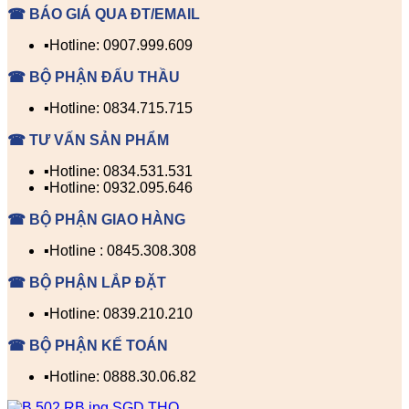
☎ BÁO GIÁ QUA ĐT/EMAIL
▪️Hotline: 0907.999.609
☎ BỘ PHẬN ĐẤU THẦU
▪️Hotline: 0834.715.715
☎ TƯ VẤN SẢN PHẨM
▪️Hotline: 0834.531.531
▪️Hotline: 0932.095.646
☎ BỘ PHẬN GIAO HÀNG
▪️Hotline : 0845.308.308
☎ BỘ PHẬN LẮP ĐẶT
▪️Hotline: 0839.210.210
☎ BỘ PHẬN KẾ TOÁN
▪️Hotline: 0888.30.06.82