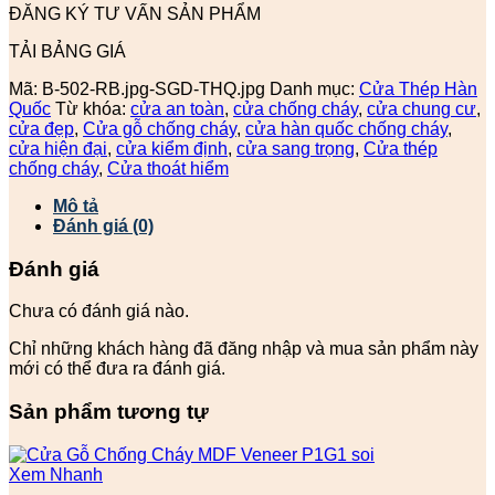
ĐĂNG KÝ TƯ VẤN SẢN PHẨM
TẢI BẢNG GIÁ
Mã:
B-502-RB.jpg-SGD-THQ.jpg
Danh mục:
Cửa Thép Hàn
Quốc
Từ khóa:
cửa an toàn
,
cửa chống cháy
,
cửa chung cư
,
cửa đẹp
,
Cửa gỗ chống cháy
,
cửa hàn quốc chống cháy
,
cửa hiện đại
,
cửa kiểm định
,
cửa sang trọng
,
Cửa thép
chống cháy
,
Cửa thoát hiểm
Mô tả
Đánh giá (0)
Đánh giá
Chưa có đánh giá nào.
Chỉ những khách hàng đã đăng nhập và mua sản phẩm này
mới có thể đưa ra đánh giá.
Sản phẩm tương tự
Xem Nhanh