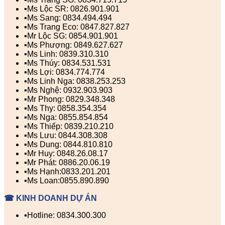
▪️Ms Lộc SR: 0826.901.901
▪️Ms Sang: 0834.494.494
▪️Ms Trang Eco: 0847.827.827
▪️Mr Lộc SG: 0854.901.901
▪️Ms Phượng: 0849.627.627
▪️Ms Linh: 0839.310.310
▪️Ms Thúy: 0834.531.531
▪️Ms Lợi: 0834.774.774
▪️Ms Linh Nga: 0838.253.253
▪️Ms Nghệ: 0932.903.903
▪️Mr Phong: 0829.348.348
▪️Ms Thy: 0858.354.354
▪️Ms Nga: 0855.854.854
▪️Ms Thiếp: 0839.210.210
▪️Ms Lưu: 0844.308.308
▪️Ms Dung: 0844.810.810
▪️Mr Huy: 0848.26.08.17
▪️Mr Phát: 0886.20.06.19
▪️Ms Hạnh:0833.201.201
▪️Ms Loan:0855.890.890
☎ KINH DOANH DỰ ÁN
▪️Hotline: 0834.300.300