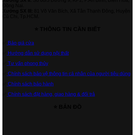
Xưởng SX II:
Số 60/3 Đường 9, KP2, P.An Bình, Biên Hòa,
Đồng Nai.
Xưởng SX III:
81 Võ Văn Bích, Xã Tân Thạnh Đông, Huyện
Củ Chi, Tp.HCM.
⭐ THÔNG TIN CẦN BIẾT
✅
Báo giá cửa
✅
Hướng dẫn sử dụng nội thất
✅
Tư vấn phong thủy
✅
Chính sách bảo vệ thông tin cá nhân của người tiêu dùng
✅
Chính sách bảo hành
✅
Chính sách đặt hàng, giao hàng & đổi trả
⭐ BẢN ĐỒ