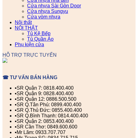
Cửa nhựa nhà tắm
Cửa nhựa Sài Gòn Door
Cửa nhựa Sungyu
Cửa vòm nhựa
Nội thất
NỘI THẤT
Tủ Kệ Bếp
Tủ Quần Áo
Phụ kiện cửa
HỖ TRỢ TRỰC TUYẾN
☎ TƯ VẤN BÁN HÀNG
▪️SR Quận 7: 0818.400.400
▪️SR Quận 9: 0828.400.400
▪️SR Quận 12: 0886.500.500
▪️SR Q.Tân Phú: 0899.400.400
▪️SR Q.Thủ Đức: 0855.400.400
▪️SR Q.Bình Thạnh: 0814.400.400
▪️SR Quận 2: 0853.400.400
▪️SR Cần Thơ: 0849.600.600
▪️Mr Lãm: 0933.707.707
▪️Ms Trang SG: 0834.715.715