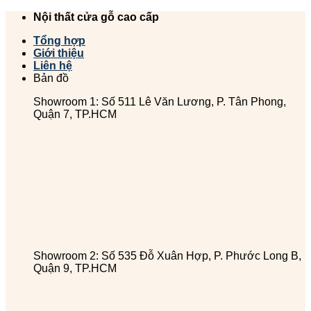
Chuyển
Nội thất cửa gỗ cao cấp
đến
Tổng hợp
nội
Giới thiệu
dung
Liên hệ
Bản đồ
Showroom 1: Số 511 Lê Văn Lương, P. Tân Phong,
Quận 7, TP.HCM
Showroom 2: Số 535 Đỗ Xuân Hợp, P. Phước Long B,
Quận 9, TP.HCM