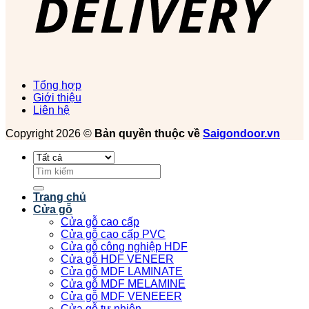
Tổng hợp
Giới thiệu
Liên hệ
Copyright 2026 ©
Bản quyền thuộc về
Saigondoor.vn
Tìm
kiếm:
Trang chủ
Cửa gỗ
Cửa gỗ cao cấp
Cửa gỗ cao cấp PVC
Cửa gỗ công nghiệp HDF
Cửa gỗ HDF VENEER
Cửa gỗ MDF LAMINATE
Cửa gỗ MDF MELAMINE
Cửa gỗ MDF VENEEER
Cửa gỗ tự nhiên