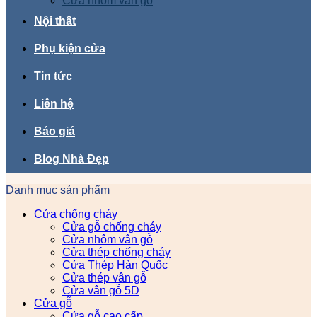
Cửa nhôm vân gỗ
Nội thất
Phụ kiện cửa
Tin tức
Liên hệ
Báo giá
Blog Nhà Đẹp
Danh mục sản phẩm
Cửa chống cháy
Cửa gỗ chống cháy
Cửa nhôm vân gỗ
Cửa thép chống cháy
Cửa Thép Hàn Quốc
Cửa thép vân gỗ
Cửa vân gỗ 5D
Cửa gỗ
Cửa gỗ cao cấp