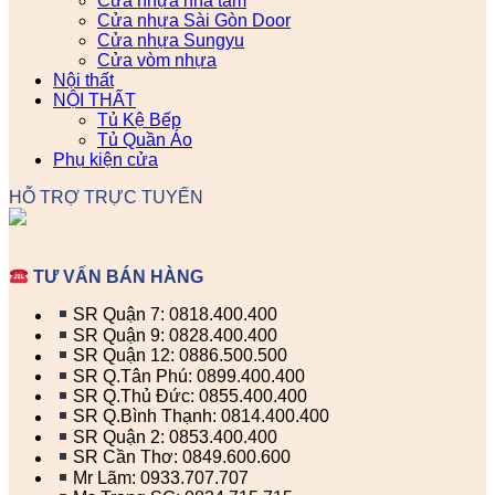
Cửa nhựa nhà tắm
Cửa nhựa Sài Gòn Door
Cửa nhựa Sungyu
Cửa vòm nhựa
Nội thất
NỘI THẤT
Tủ Kệ Bếp
Tủ Quần Áo
Phụ kiện cửa
HỖ TRỢ TRỰC TUYẾN
TƯ VẤN BÁN HÀNG
SR Quận 7: 0818.400.400
SR Quận 9: 0828.400.400
SR Quận 12: 0886.500.500
SR Q.Tân Phú: 0899.400.400
SR Q.Thủ Đức: 0855.400.400
SR Q.Bình Thạnh: 0814.400.400
SR Quận 2: 0853.400.400
SR Cần Thơ: 0849.600.600
Mr Lãm: 0933.707.707