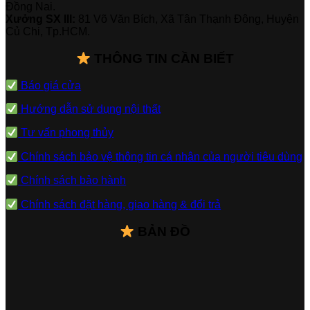
Đồng Nai.
Xưởng SX III:
81 Võ Văn Bích, Xã Tân Thạnh Đông, Huyện
Củ Chi, Tp.HCM.
THÔNG TIN CẦN BIẾT
Báo giá cửa
Hướng dẫn sử dụng nội thất
Tư vấn phong thủy
Chính sách bảo vệ thông tin cá nhân của người tiêu dùng
Chính sách bảo hành
Chính sách đặt hàng, giao hàng & đổi trả
BẢN ĐỒ