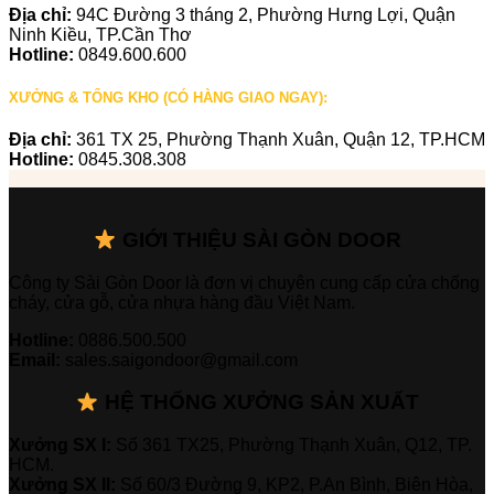
Địa chỉ:
94C Đường 3 tháng 2, Phường Hưng Lợi, Quận
Ninh Kiều, TP.Cần Thơ
Hotline:
0849.600.600
XƯỞNG & TỔNG KHO (CÓ HÀNG GIAO NGAY):
Địa chỉ:
361 TX 25, Phường Thạnh Xuân, Quận 12, TP.HCM
Hotline:
0845.308.308
GIỚI THIỆU SÀI GÒN DOOR
Công ty Sài Gòn Door là đơn vị chuyên cung cấp cửa chống
cháy, cửa gỗ, cửa nhựa hàng đầu Việt Nam.
Hotline:
0886.500.500
Email:
sales.saigondoor@gmail.com
HỆ THỐNG XƯỞNG SẢN XUẤT
Xưởng SX I:
Số 361 TX25, Phường Thạnh Xuân, Q12, TP.
HCM.
Xưởng SX II:
Số 60/3 Đường 9, KP2, P.An Bình, Biên Hòa,