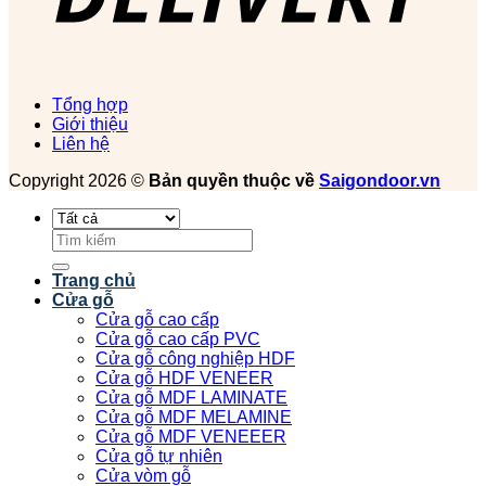
Tổng hợp
Giới thiệu
Liên hệ
Copyright 2026 ©
Bản quyền thuộc về
Saigondoor.vn
Tìm
kiếm:
Trang chủ
Cửa gỗ
Cửa gỗ cao cấp
Cửa gỗ cao cấp PVC
Cửa gỗ công nghiệp HDF
Cửa gỗ HDF VENEER
Cửa gỗ MDF LAMINATE
Cửa gỗ MDF MELAMINE
Cửa gỗ MDF VENEEER
Cửa gỗ tự nhiên
Cửa vòm gỗ