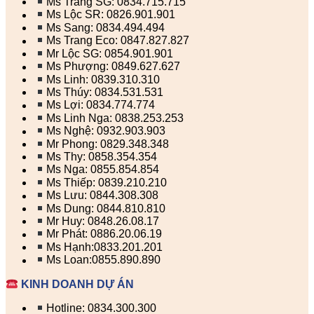
Ms Trang SG: 0834.715.715
Ms Lộc SR: 0826.901.901
Ms Sang: 0834.494.494
Ms Trang Eco: 0847.827.827
Mr Lộc SG: 0854.901.901
Ms Phượng: 0849.627.627
Ms Linh: 0839.310.310
Ms Thúy: 0834.531.531
Ms Lợi: 0834.774.774
Ms Linh Nga: 0838.253.253
Ms Nghệ: 0932.903.903
Mr Phong: 0829.348.348
Ms Thy: 0858.354.354
Ms Nga: 0855.854.854
Ms Thiếp: 0839.210.210
Ms Lưu: 0844.308.308
Ms Dung: 0844.810.810
Mr Huy: 0848.26.08.17
Mr Phát: 0886.20.06.19
Ms Hạnh:0833.201.201
Ms Loan:0855.890.890
KINH DOANH DỰ ÁN
Hotline: 0834.300.300