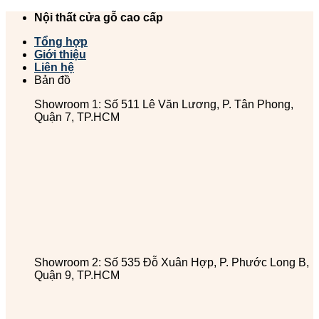
Chuyển
Nội thất cửa gỗ cao cấp
đến
Tổng hợp
nội
Giới thiệu
dung
Liên hệ
Bản đồ
Showroom 1: Số 511 Lê Văn Lương, P. Tân Phong,
Quận 7, TP.HCM
Showroom 2: Số 535 Đỗ Xuân Hợp, P. Phước Long B,
Quận 9, TP.HCM