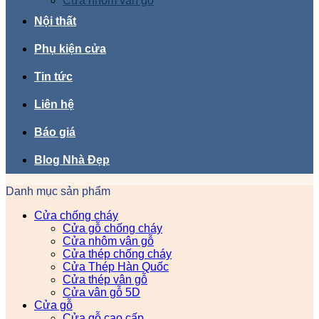
Cửa nhôm vân gỗ
Nội thất
Phụ kiện cửa
Tin tức
Liên hệ
Báo giá
Blog Nhà Đẹp
Danh mục sản phẩm
Cửa chống cháy
Cửa gỗ chống cháy
Cửa nhôm vân gỗ
Cửa thép chống cháy
Cửa Thép Hàn Quốc
Cửa thép vân gỗ
Cửa vân gỗ 5D
Cửa gỗ
Cửa gỗ cao cấp