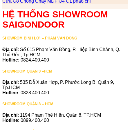
Cửa Gỗ Chống Cháy MDF O4 C1 phao chi
HỆ THỐNG SHOWROOM
SAIGONDOOR
SHOWROM BÌNH LỢI – PHẠM VĂN ĐỒNG
Địa chỉ:
Số 615 Phạm Văn Đồng, P. Hiệp Bình Chánh, Q.
Thủ Đức, Tp.HCM
Hotline:
0824.400.400
SHOWROOM QUẬN 9 –HCM
Địa chỉ:
535 Đỗ Xuân Hợp, P. Phước Long B, Quận 9,
Tp.HCM
Hotline:
0828.400.400
SHOWROOM QUẬN 8 – HCM
Địa chỉ:
1194 Phạm Thế Hiển, Quận 8, TP.HCM
Hotline:
0899.400.400