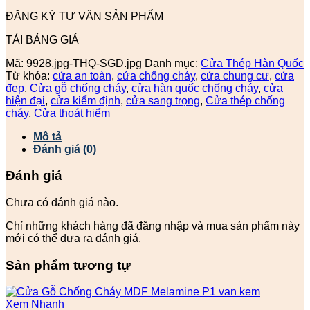
ĐĂNG KÝ TƯ VẤN SẢN PHẨM
TẢI BẢNG GIÁ
Mã:
9928.jpg-THQ-SGD.jpg
Danh mục:
Cửa Thép Hàn Quốc
Từ khóa:
cửa an toàn
,
cửa chống cháy
,
cửa chung cư
,
cửa
đẹp
,
Cửa gỗ chống cháy
,
cửa hàn quốc chống cháy
,
cửa
hiện đại
,
cửa kiểm định
,
cửa sang trọng
,
Cửa thép chống
cháy
,
Cửa thoát hiểm
Mô tả
Đánh giá (0)
Đánh giá
Chưa có đánh giá nào.
Chỉ những khách hàng đã đăng nhập và mua sản phẩm này
mới có thể đưa ra đánh giá.
Sản phẩm tương tự
Xem Nhanh