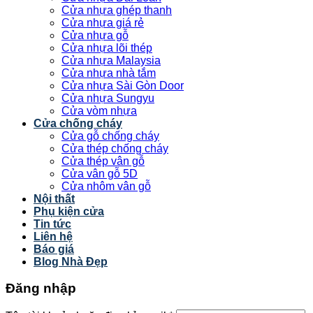
Cửa nhựa ghép thanh
Cửa nhựa giá rẻ
Cửa nhựa gỗ
Cửa nhựa lõi thép
Cửa nhựa Malaysia
Cửa nhựa nhà tắm
Cửa nhựa Sài Gòn Door
Cửa nhựa Sungyu
Cửa vòm nhựa
Cửa chống cháy
Cửa gỗ chống cháy
Cửa thép chống cháy
Cửa thép vân gỗ
Cửa vân gỗ 5D
Cửa nhôm vân gỗ
Nội thất
Phụ kiện cửa
Tin tức
Liên hệ
Báo giá
Blog Nhà Đẹp
Đăng nhập