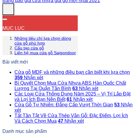
Bảng báo giá cửa nhựa giả gỗ mới nhất 2021
MỤC LỤC
Những tiêu chí lựa chọn dòng
cửa gỗ phù hợp
Cấu tạo cửa gỗ
Liên hệ mua cửa gỗ Saigondoor
Bài viết mới
Cửa gỗ MDF và những điều bạn cần biết khi lựa chọn
359
Nhận xét
Bí Quyết Chọn Mua Cửa Nhựa ABS Hàn Quốc Chất
Lượng Tại Quận Tân Bình
63
Nhận xét
Các Loại Cửa Thông Dụng Năm 2025 – Vị Trí Lắp Đặt
và Lợi Ích Bạn Nên Biết
61
Nhận xét
Cửa Gỗ Tự Nhiên: Đẳng Cấp Vượt Thời Gian
53
Nhận
xét
Tất Tần Tật Về Cửa Thép Vân Gỗ: Đặc Điểm, Lợi Ích
Và Cách Chọn Mua
47
Nhận xét
Danh mục sản phẩm