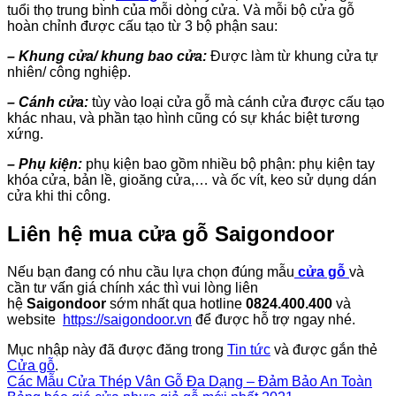
tuổi thọ trung bình của mỗi dòng cửa. Và mỗi bộ cửa gỗ
hoàn chỉnh được cấu tạo từ 3 bộ phận sau:
– Khung cửa/ khung bao cửa:
Được làm từ khung cửa tự
nhiên/ công nghiệp.
– Cánh cửa:
tùy vào loại cửa gỗ mà cánh cửa được cấu tạo
khác nhau, và phần tạo hình cũng có sự khác biệt tương
xứng.
– Phụ kiện:
phụ kiện bao gồm nhiều bộ phận: phụ kiện tay
khóa cửa, bản lề, gioăng cửa,… và ốc vít, keo sử dụng dán
cửa khi thi công.
Liên hệ mua cửa gỗ Saigondoor
Nếu bạn đang có nhu cầu lựa chọn đúng mẫu
cửa gỗ
và
cần tư vấn giá chính xác thì vui lòng liên
hệ
Saigondoor
sớm nhất qua hotline
0824.400.400
và
website
https://saigondoor.vn
để được hỗ trợ ngay nhé.
Mục nhập này đã được đăng trong
Tin tức
và được gắn thẻ
Cửa gỗ
.
Các Mẫu Cửa Thép Vân Gỗ Đa Dạng – Đảm Bảo An Toàn