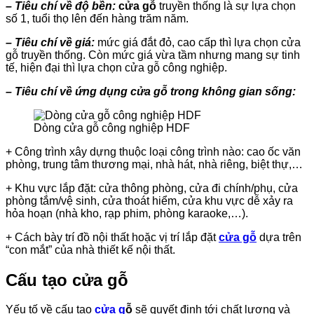
– Tiêu chí về độ bền:
cửa gỗ
truyền thống là sự lựa chọn
số 1, tuổi thọ lên đến hàng trăm năm.
– Tiêu chí về giá:
mức giá đắt đỏ, cao cấp thì lựa chọn cửa
gỗ truyền thống. Còn mức giá vừa tầm nhưng mang sự tinh
tế, hiện đại thì lựa chọn cửa gỗ công nghiệp.
– Tiêu chí về ứng dụng cửa gỗ trong không gian sống:
Dòng cửa gỗ công nghiệp HDF
+ Công trình xây dựng thuộc loại công trình nào: cao ốc văn
phòng, trung tâm thương mại, nhà hát, nhà riêng, biệt thự,…
+ Khu vực lắp đặt: cửa thông phòng, cửa đi chính/phụ, cửa
phòng tắm/vệ sinh, cửa thoát hiểm, cửa khu vực dễ xảy ra
hỏa hoạn (nhà kho, rạp phim, phòng karaoke,…).
+ Cách bày trí đồ nội thất hoặc vị trí lắp đặt
cửa gỗ
dựa trên
“con mắt” của nhà thiết kế nội thất.
Cấu tạo cửa gỗ
Yếu tố về cấu tạo
cửa g
ỗ
sẽ quyết định tới chất lượng và