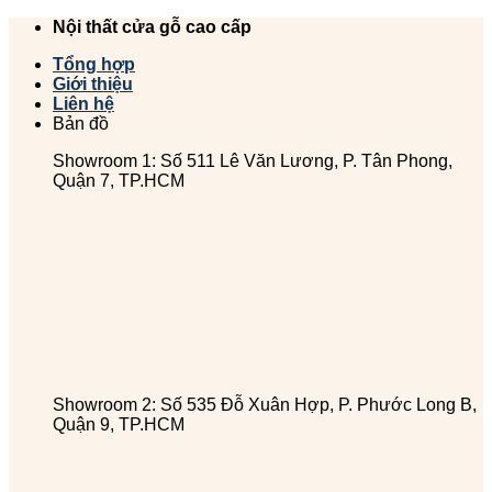
Chuyển
Nội thất cửa gỗ cao cấp
đến
Tổng hợp
nội
Giới thiệu
dung
Liên hệ
Bản đồ
Showroom 1: Số 511 Lê Văn Lương, P. Tân Phong,
Quận 7, TP.HCM
Showroom 2: Số 535 Đỗ Xuân Hợp, P. Phước Long B,
Quận 9, TP.HCM