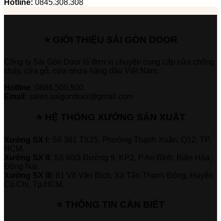
Hotline:
0845.308.308
⭐ GIỚI THIỆU SÀI GÒN DOOR
Công ty Sài Gòn Door là đơn vị chuyên cung cấp cửa chống
cháy, cửa gỗ, cửa nhựa hàng đầu Việt Nam.
Hotline:
0886.500.500
Email:
sales.saigondoor@gmail.com
⭐ HỆ THỐNG XƯỞNG SẢN XUẤT
Xưởng SX I:
Số 361 TX25, Phường Thạnh Xuân, Q12, TP.
HCM.
Xưởng SX II:
Số 60/3 Đường 9, KP2, P.An Bình, Biên Hòa,
Đồng Nai.
Xưởng SX III:
81 Võ Văn Bích, Xã Tân Thạnh Đông, Huyện
Củ Chi, Tp.HCM.
⭐ THÔNG TIN CẦN BIẾT