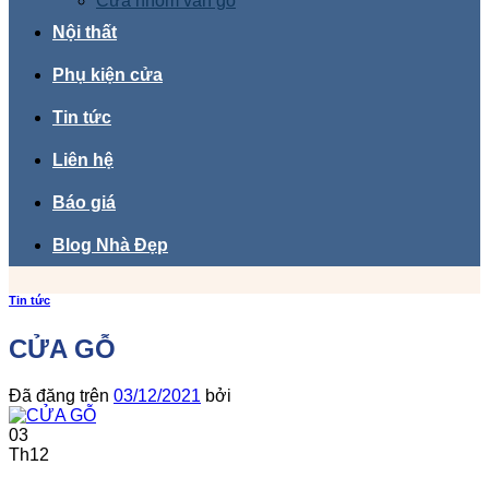
Cửa nhôm vân gỗ
Nội thất
Phụ kiện cửa
Tin tức
Liên hệ
Báo giá
Blog Nhà Đẹp
Tin tức
CỬA GỖ
Đã đăng trên
03/12/2021
bởi
03
Th12