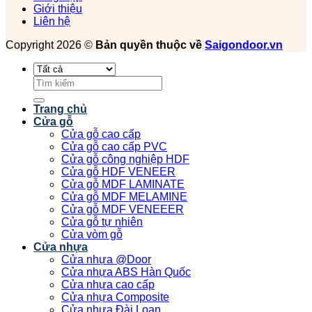
Giới thiệu
Liên hệ
Copyright 2026 ©
Bản quyền thuộc về
Saigondoor.vn
Tìm
kiếm:
Trang chủ
Cửa gỗ
Cửa gỗ cao cấp
Cửa gỗ cao cấp PVC
Cửa gỗ công nghiệp HDF
Cửa gỗ HDF VENEER
Cửa gỗ MDF LAMINATE
Cửa gỗ MDF MELAMINE
Cửa gỗ MDF VENEEER
Cửa gỗ tự nhiên
Cửa vòm gỗ
Cửa nhựa
Cửa nhựa @Door
Cửa nhựa ABS Hàn Quốc
Cửa nhựa cao cấp
Cửa nhựa Composite
Cửa nhựa Đài Loan