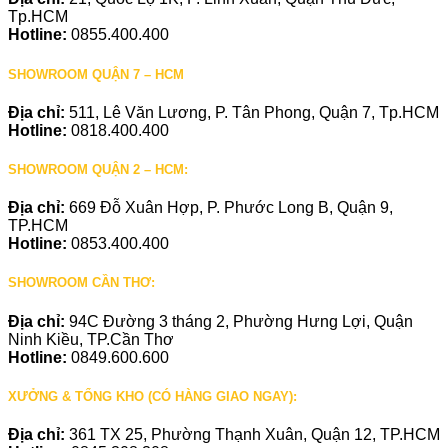
Tp.HCM
Hotline:
0855.400.400
SHOWROOM QUẬN 7 – HCM
Địa chỉ:
511, Lê Văn Lương, P. Tân Phong, Quận 7, Tp.HCM
Hotline:
0818.400.400
SHOWROOM QUẬN 2 – HCM:
Địa chỉ:
669 Đỗ Xuân Hợp, P. Phước Long B, Quận 9,
TP.HCM
Hotline:
0853.400.400
SHOWROOM CẦN THƠ:
Địa chỉ:
94C Đường 3 tháng 2, Phường Hưng Lợi, Quận
Ninh Kiều, TP.Cần Thơ
Hotline:
0849.600.600
XƯỞNG & TỔNG KHO (CÓ HÀNG GIAO NGAY):
Địa chỉ:
361 TX 25, Phường Thạnh Xuân, Quận 12, TP.HCM