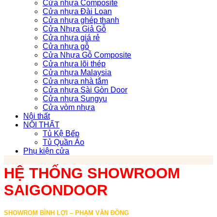
Cửa nhựa Composite
Cửa nhựa Đài Loan
Cửa nhựa ghép thanh
Cửa Nhựa Giả Gỗ
Cửa nhựa giá rẻ
Cửa nhựa gỗ
Cửa Nhựa Gỗ Composite
Cửa nhựa lõi thép
Cửa nhựa Malaysia
Cửa nhựa nhà tắm
Cửa nhựa Sài Gòn Door
Cửa nhựa Sungyu
Cửa vòm nhựa
Nội thất
NỘI THẤT
Tủ Kệ Bếp
Tủ Quần Áo
Phụ kiện cửa
HỆ THỐNG SHOWROOM
SAIGONDOOR
SHOWROM BÌNH LỢI – PHẠM VĂN ĐỒNG