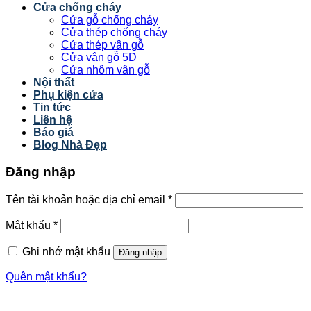
Cửa chống cháy
Cửa gỗ chống cháy
Cửa thép chống cháy
Cửa thép vân gỗ
Cửa vân gỗ 5D
Cửa nhôm vân gỗ
Nội thất
Phụ kiện cửa
Tin tức
Liên hệ
Báo giá
Blog Nhà Đẹp
Đăng nhập
Tên tài khoản hoặc địa chỉ email
*
Mật khẩu
*
Ghi nhớ mật khẩu
Đăng nhập
Quên mật khẩu?