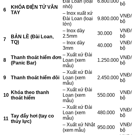
Đài Loan (loại
6.800.000
bộ
nhỏ)
KHÓA ĐIỆN TỬ VÂN
6
TAY
– Inox xuất xứ
VNĐ/
Đài Loan (loại
9.800.000
bộ
lớn)
– Inox dày
VNĐ/
30.000
2.5mm
bộ
BẢN LỀ (Đài Loan,
7
TQ)
– Inox dày
VNĐ/
40.000
3mm
bộ
– Xuất xứ Đài
Thanh thoát hiểm đơn
VNĐ/
8
Loan (xem
1.250.000
(Panic Bar)
bộ
mẫu)
– Xuất xứ Đài
VNĐ/
9
Thanh thoát hiểm đôi
Loan (xem
2.450.000
bộ
mẫu)
– Xuất xứ Đài
Khóa theo thanh
VNĐ/
10
Loan (xem
550.000
thoát hiểm
bộ
mẫu)
– Xuất xứ Đài
VNĐ/
Loan (xem
480.000
bộ
Tay đẩy hơi (tay co
mẫu)
11
thủy lực)
– Xuất xứ Nhật
VNĐ/
950.000
(xem mẫu)
bộ