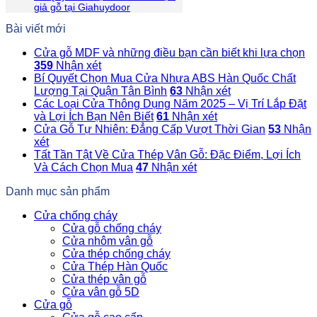
giả gỗ tại Giahuydoor
Bài viết mới
Cửa gỗ MDF và những điều bạn cần biết khi lựa chọn
359
Nhận xét
Bí Quyết Chọn Mua Cửa Nhựa ABS Hàn Quốc Chất
Lượng Tại Quận Tân Bình
63
Nhận xét
Các Loại Cửa Thông Dụng Năm 2025 – Vị Trí Lắp Đặt
và Lợi Ích Bạn Nên Biết
61
Nhận xét
Cửa Gỗ Tự Nhiên: Đẳng Cấp Vượt Thời Gian
53
Nhận
xét
Tất Tần Tật Về Cửa Thép Vân Gỗ: Đặc Điểm, Lợi Ích
Và Cách Chọn Mua
47
Nhận xét
Danh mục sản phẩm
Cửa chống cháy
Cửa gỗ chống cháy
Cửa nhôm vân gỗ
Cửa thép chống cháy
Cửa Thép Hàn Quốc
Cửa thép vân gỗ
Cửa vân gỗ 5D
Cửa gỗ