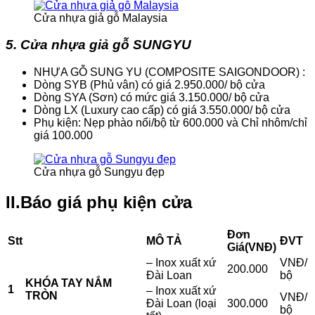
Cửa nhựa giả gỗ Malaysia
5. Cửa nhựa giả gỗ SUNGYU
NHỰA GỖ SUNG YU (COMPOSITE SAIGONDOOR) :
Dòng SYB (Phủ vân) có giá 2.950.000/ bộ cửa
Dòng SYA (Sơn) có mức giá 3.150.000/ bộ cửa
Dòng LX (Luxury cao cấp) có giá 3.550.000/ bộ cửa
Phụ kiện: Nẹp phào nổi/bộ từ 600.000 và Chỉ nhôm/chỉ
giá 100.000
Cửa nhựa gỗ Sungyu đẹp
II.Báo giá phụ kiện cửa
Đơn
Stt
MÔ TẢ
ĐVT
Giá
(VNĐ)
– Inox xuất xứ
VNĐ/
200.000
Đài Loan
bộ
KHÓA TAY NẮM
1
– Inox xuất xứ
TRÒN
VNĐ/
Đài Loan (loại
300.000
bộ