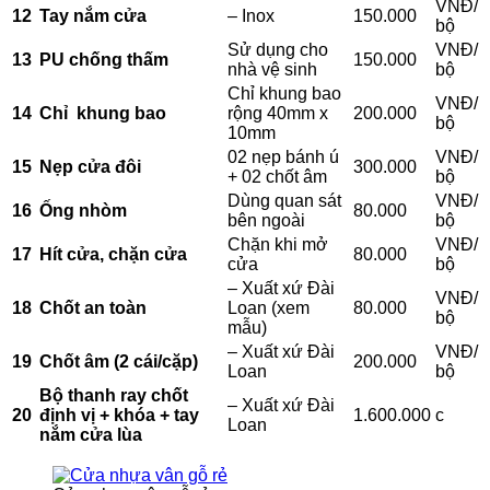
VNĐ/
12
Tay nắm cửa
– Inox
150.000
bộ
Sử dụng cho
VNĐ/
13
PU chống thấm
150.000
nhà vệ sinh
bộ
Chỉ khung bao
VNĐ/
14
Chỉ khung bao
rộng 40mm x
200.000
bộ
10mm
02 nẹp bánh ú
VNĐ/
15
Nẹp cửa đôi
300.000
+ 02 chốt âm
bộ
Dùng quan sát
VNĐ/
16
Ống nhòm
80.000
bên ngoài
bộ
Chặn khi mở
VNĐ/
17
Hít cửa, chặn cửa
80.000
cửa
bộ
– Xuất xứ Đài
VNĐ/
18
Chốt an toàn
Loan (xem
80.000
bộ
mẫu)
– Xuất xứ Đài
VNĐ/
19
Chốt âm (2 cái/cặp)
200.000
Loan
bộ
Bộ thanh ray chốt
– Xuất xứ Đài
20
định vị + khóa + tay
1.600.000
c
Loan
nắm cửa lùa