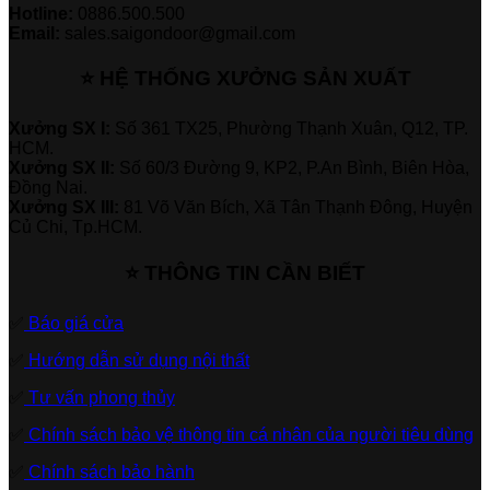
Hotline:
0886.500.500
Email:
sales.saigondoor@gmail.com
⭐ HỆ THỐNG XƯỞNG SẢN XUẤT
Xưởng SX I:
Số 361 TX25, Phường Thạnh Xuân, Q12, TP.
HCM.
Xưởng SX II:
Số 60/3 Đường 9, KP2, P.An Bình, Biên Hòa,
Đồng Nai.
Xưởng SX III:
81 Võ Văn Bích, Xã Tân Thạnh Đông, Huyện
Củ Chi, Tp.HCM.
⭐ THÔNG TIN CẦN BIẾT
✅
Báo giá cửa
✅
Hướng dẫn sử dụng nội thất
✅
Tư vấn phong thủy
✅
Chính sách bảo vệ thông tin cá nhân của người tiêu dùng
✅
Chính sách bảo hành