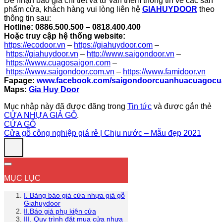
Để nhận báo giá chi tiết và tư vấn thêm thông tin về các sản
phẩm cửa, khách hàng vui lòng liên hệ
GIAHUYDOOR
theo
thông tin sau:
Hotline:
0886.500.500 – 0818.400.400
Hoặc truy cập hệ thống website:
https://ecodoor.vn
–
https://giahuydoor.com
–
https://giahuydoor.vn
–
http://www.saigondoor.vn
–
https://www.cuagosaigon.com
–
https://www.saigondoor.com.vn
–
https://www.famidoor.vn
Fapage:
www.facebook.com/saigondoorcuanhuacuagoc
Maps:
Gia Huy Door
Mục nhập này đã được đăng trong
Tin tức
và được gắn thẻ
CỬA NHỰA GIẢ GỖ
.
CỬA GỖ
Cửa gỗ công nghiệp giá rẻ | Chịu nước – Mẫu đẹp 2021
MỤC LỤC
I. Bảng báo giá cửa nhựa giả gỗ
Giahuydoor
II.Báo giá phụ kiện cửa
III. Quy trình đặt mua cửa nhựa