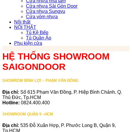
Cửa nhựa nhà tắm
Cửa nhựa Sài Gòn Door
Cửa nhựa Sungyu
Cửa vòm nhựa
Nội thất
NỘI THẤT
Tủ Kệ Bếp
Tủ Quần Áo
Phụ kiện cửa
HỆ THỐNG SHOWROOM
SAIGONDOOR
SHOWROM BÌNH LỢI – PHẠM VĂN ĐỒNG
Địa chỉ:
Số 615 Phạm Văn Đồng, P. Hiệp Bình Chánh, Q.
Thủ Đức, Tp.HCM
Hotline:
0824.400.400
SHOWROOM QUẬN 9 –HCM
Địa chỉ:
535 Đỗ Xuân Hợp, P. Phước Long B, Quận 9,
Tp.HCM