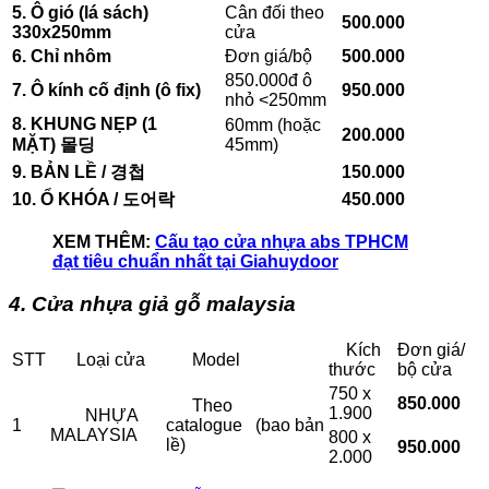
5. Ô gió (lá sách)
Cân đối theo
500.000
330x250mm
cửa
6. Chỉ nhôm
Đơn giá/bộ
500.000
850.000đ ô
7. Ô kính cố định (ô fix)
950.000
nhỏ <250mm
8. KHUNG NẸP (1
60mm (hoặc
200.000
MẶT)
몰딩
45mm)
9. BẢN LỀ /
경첩
150.000
10. Ổ KHÓA /
도어락
450.000
XEM THÊM:
Cấu tạo cửa nhựa abs TPHCM
đạt tiêu chuẩn nhất tại Giahuydoor
4. Cửa nhựa giả gỗ malaysia
Kích
Đơn giá/
STT
Loại cửa
Model
thước
bộ cửa
750 x
850.000
Theo
1.900
NHỰA
1
catalogue (bao bản
MALAYSIA
800 x
lề)
950.000
2.000