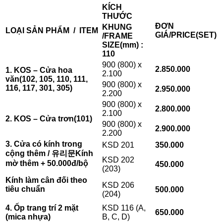
KÍCH
THƯỚC
ĐƠN
KHUNG
LOẠI SẢN PHẨM / ITEM
GIÁ/PRICE
(SET)
/FRAME
SIZE(mm)
:
110
900 (800) x
2.850.000
1. KOS –
Cửa hoa
2.100
văn
(102, 105, 110, 111,
900 (800) x
116, 117, 301, 305)
2.950.000
2.200
900 (800) x
2.800.000
2.100
2. KOS – Cửa trơn
(101)
900 (800) x
2.900.000
2.200
3. Cửa có kính trong
KSD 201
350.000
cộng thêm /
유리문
Kính
KSD 202
mờ thêm + 50.000đ/bộ
450.000
(203)
Kính làm cân đối theo
KSD 206
tiêu chuẩn
500.000
(204)
4. Ốp trang trí 2 mặt
KSD 116 (A,
650.000
(mica nhựa)
B, C, D)