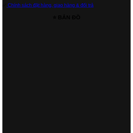
✅
Chính sách đặt hàng, giao hàng & đổi trả
⭐ BẢN ĐỒ