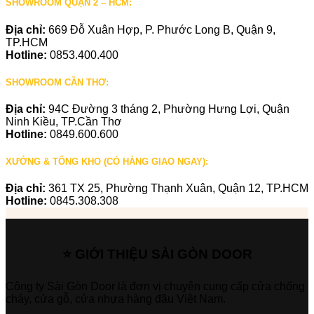
SHOWROOM QUẬN 2 – HCM:
Địa chỉ:
669 Đỗ Xuân Hợp, P. Phước Long B, Quận 9,
TP.HCM
Hotline:
0853.400.400
SHOWROOM CẦN THƠ:
Địa chỉ:
94C Đường 3 tháng 2, Phường Hưng Lợi, Quận
Ninh Kiều, TP.Cần Thơ
Hotline:
0849.600.600
XƯỞNG & TỔNG KHO (CÓ HÀNG GIAO NGAY):
Địa chỉ:
361 TX 25, Phường Thạnh Xuân, Quận 12, TP.HCM
Hotline:
0845.308.308
⭐ GIỚI THIỆU SÀI GÒN DOOR
Công ty Sài Gòn Door là đơn vị chuyên cung cấp cửa chống
cháy, cửa gỗ, cửa nhựa hàng đầu Việt Nam.