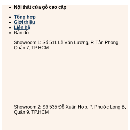
Chuyển
Nội thất cửa gỗ cao cấp
đến
Tổng hợp
nội
Giới thiệu
dung
Liên hệ
Bản đồ
Showroom 1: Số 511 Lê Văn Lương, P. Tân Phong,
Quận 7, TP.HCM
Showroom 2: Số 535 Đỗ Xuân Hợp, P. Phước Long B,
Quận 9, TP.HCM