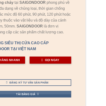
ng cháy
tại
SAIGONDOOR
phong phú về
đa dạng về chủng loại, thời gian chống
ác mức độ 60 phút, 90 phút, 120 phút hoặc
ùy thuộc vào vật liệu và độ dày của cánh
mm, 50mm.
SAIGONDOOR
là đơn vị
ng cấp các sản phẩm chất lượng cao.
G SIÊU THỊ CỬA CAO CẤP
OOR TẠI VIỆT NAM
HÀNG NHANH
GỌI NGAY
ĐĂNG KÝ TƯ VẤN SẢN PHẨM
TẢI BẢNG GIÁ