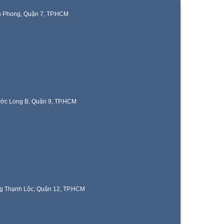
n Phong, Quận 7, TP.HCM
ước Long B, Quận 9, TP.HCM
g Thạnh Lộc, Quận 12, TP.HCM