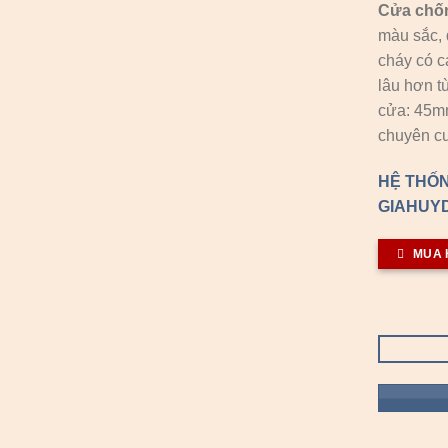
Cửa chố
màu sắc, 
cháy có c
lâu hơn t
cửa: 45
chuyên cu
HỆ THỐN
GIAHUYD
MUA 