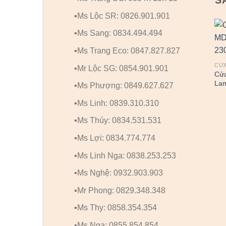
▪️Ms Lộc SR: 0826.901.901
▪️Ms Sang: 0834.494.494
▪️Ms Trang Eco: 0847.827.827
CỬ
▪️Mr Lộc SG: 0854.901.901
Cử
Lam
▪️Ms Phượng: 0849.627.627
▪️Ms Linh: 0839.310.310
▪️Ms Thúy: 0834.531.531
▪️Ms Lợi: 0834.774.774
▪️Ms Linh Nga: 0838.253.253
▪️Ms Nghệ: 0932.903.903
▪️Mr Phong: 0829.348.348
▪️Ms Thy: 0858.354.354
▪️Ms Nga: 0855.854.854