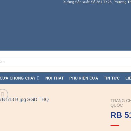
Xưởng Sản xuất: Số 361 TX25, Phường Th
CỬA CHỐNG CHÁY
NỘI THẤT
PHỤ KIỆN CỬA
TIN TỨC
LI
TRANG C
QUỐC
RB 5