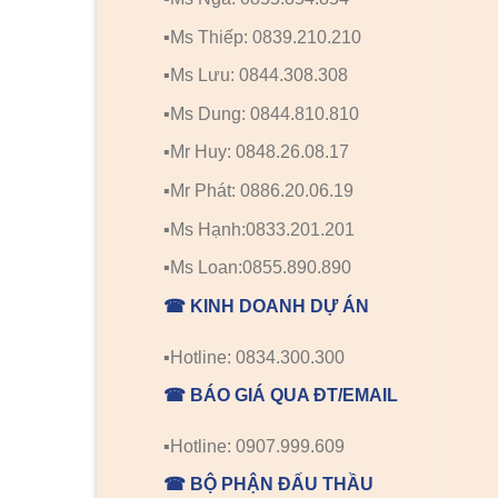
▪️Ms Thiếp: 0839.210.210
▪️Ms Lưu: 0844.308.308
▪️Ms Dung: 0844.810.810
▪️Mr Huy: 0848.26.08.17
▪️Mr Phát: 0886.20.06.19
▪️Ms Hạnh:0833.201.201
▪️Ms Loan:0855.890.890
☎ KINH DOANH DỰ ÁN
▪️Hotline: 0834.300.300
☎ BÁO GIÁ QUA ĐT/EMAIL
▪️Hotline: 0907.999.609
☎ BỘ PHẬN ĐẤU THẦU