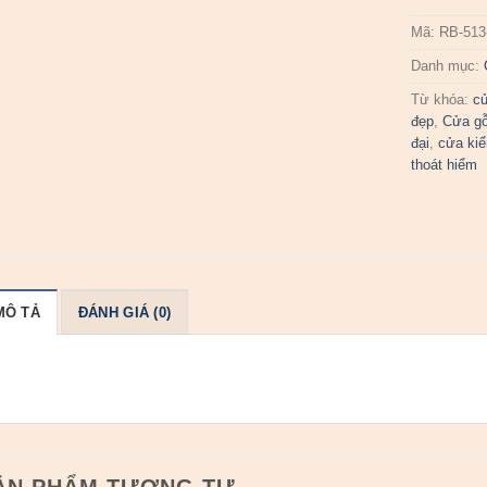
Mã:
RB-513
Danh mục:
Từ khóa:
cử
đẹp
,
Cửa gỗ
đại
,
cửa kiể
thoát hiểm
MÔ TẢ
ĐÁNH GIÁ (0)
ẢN PHẨM TƯƠNG TỰ