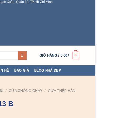
ạnh Xuân, Quận 12, TP Hồ Chí Minh
0
GIỎ HÀNG /
0.00
₫
ÊN HỆ
BÁO GIÁ
BLOG NHÀ ĐẸP
HỦ
/
CỬA CHỐNG CHÁY
/
CỬA THÉP HÀN
13 B