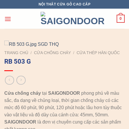
Chuyển
NỘI THẤT CỬA GỖ CAO CẤP
đến
nội
0
dung
TRANG CHỦ
/
CỬA CHỐNG CHÁY
/
CỬA THÉP HÀN QUỐC
RB 503 G
Cửa chống cháy
tại
SAIGONDOOR
phong phú về màu
sắc, đa dạng về chủng loại, thời gian chống cháy có các
mức độ 60 phút, 90 phút, 120 phút hoặc lâu hơn tùy thuộc
vào vật liệu và độ dày của cánh cửa: 45mm, 50mm.
SAIGONDOOR
là đơn vị chuyên cung cấp các sản phẩm