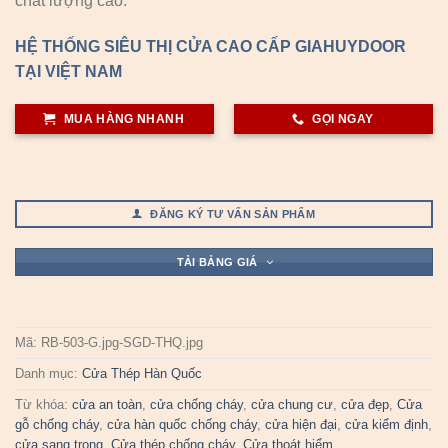
chất lượng cao.
HỆ THỐNG SIÊU THỊ CỬA CAO CẤP GIAHUYDOOR
TẠI VIỆT NAM
MUA HÀNG NHANH
GỌI NGAY
ĐĂNG KÝ TƯ VẤN SẢN PHẨM
TẢI BẢNG GIÁ
Mã:
RB-503-G.jpg-SGD-THQ.jpg
Danh mục:
Cửa Thép Hàn Quốc
Từ khóa:
cửa an toàn
,
cửa chống cháy
,
cửa chung cư
,
cửa đẹp
,
Cửa
gỗ chống cháy
,
cửa hàn quốc chống cháy
,
cửa hiện đại
,
cửa kiểm định
,
cửa sang trọng
,
Cửa thép chống cháy
,
Cửa thoát hiểm