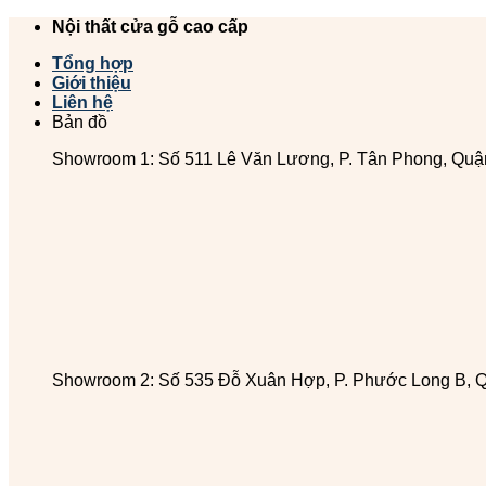
Chuyển
Nội thất cửa gỗ cao cấp
đến
Tổng hợp
nội
Giới thiệu
dung
Liên hệ
Bản đồ
Showroom 1: Số 511 Lê Văn Lương, P. Tân Phong, Quậ
Showroom 2: Số 535 Đỗ Xuân Hợp, P. Phước Long B, 