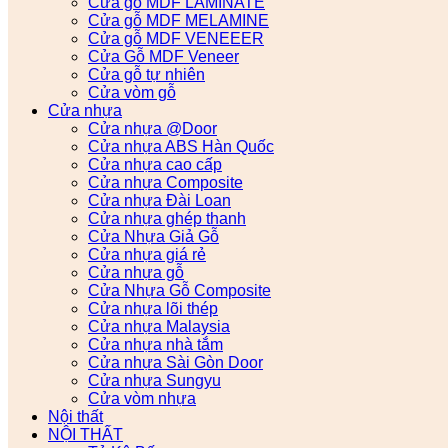
Cửa gỗ MDF LAMINATE
Cửa gỗ MDF MELAMINE
Cửa gỗ MDF VENEEER
Cửa Gỗ MDF Veneer
Cửa gỗ tự nhiên
Cửa vòm gỗ
Cửa nhựa
Cửa nhựa @Door
Cửa nhựa ABS Hàn Quốc
Cửa nhựa cao cấp
Cửa nhựa Composite
Cửa nhựa Đài Loan
Cửa nhựa ghép thanh
Cửa Nhựa Giả Gỗ
Cửa nhựa giá rẻ
Cửa nhựa gỗ
Cửa Nhựa Gỗ Composite
Cửa nhựa lõi thép
Cửa nhựa Malaysia
Cửa nhựa nhà tắm
Cửa nhựa Sài Gòn Door
Cửa nhựa Sungyu
Cửa vòm nhựa
Nội thất
NỘI THẤT