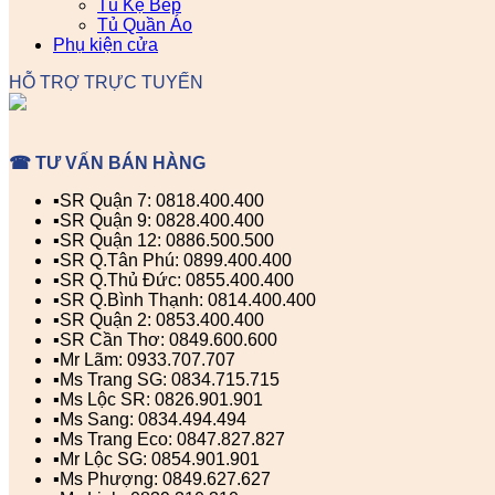
Tủ Kệ Bếp
Tủ Quần Áo
Phụ kiện cửa
HỖ TRỢ TRỰC TUYẾN
☎ TƯ VẤN BÁN HÀNG
▪️SR Quận 7: 0818.400.400
▪️SR Quận 9: 0828.400.400
▪️SR Quận 12: 0886.500.500
▪️SR Q.Tân Phú: 0899.400.400
▪️SR Q.Thủ Đức: 0855.400.400
▪️SR Q.Bình Thạnh: 0814.400.400
▪️SR Quận 2: 0853.400.400
▪️SR Cần Thơ: 0849.600.600
▪️Mr Lãm: 0933.707.707
▪️Ms Trang SG: 0834.715.715
▪️Ms Lộc SR: 0826.901.901
▪️Ms Sang: 0834.494.494
▪️Ms Trang Eco: 0847.827.827
▪️Mr Lộc SG: 0854.901.901
▪️Ms Phượng: 0849.627.627