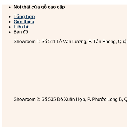
Chuyển
Nội thất cửa gỗ cao cấp
đến
Tổng hợp
nội
Giới thiệu
dung
Liên hệ
Bản đồ
Showroom 1: Số 511 Lê Văn Lương, P. Tân Phong, Quậ
Showroom 2: Số 535 Đỗ Xuân Hợp, P. Phước Long B, 