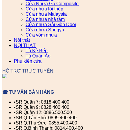
Cửa Nhựa Gỗ Composite
Cửa nhựa lõi thép
Cửa nhựa Malaysia
Cửa nhựa nhà tắm
Cửa nhựa Sài Gòn Door
Cửa nhựa Sungyu
Cửa vòm nhựa
Nội thất
NỘI THẤT
Tủ Kệ Bếp
Tủ Quần Áo
Phụ kiện cửa
HỖ TRỢ TRỰC TUYẾN
☎ TƯ VẤN BÁN HÀNG
▪️SR Quận 7: 0818.400.400
▪️SR Quận 9: 0828.400.400
▪️SR Quận 12: 0886.500.500
▪️SR Q.Tân Phú: 0899.400.400
▪️SR Q.Thủ Đức: 0855.400.400
▪️SR Q.Bình Thạnh: 0814.400.400