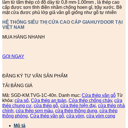
làm từ tấm thép có độ dày từ 0,8 mm-1.00mm , là thép cao
cấp được sơn tĩnh điện nhằm chống hoen gỉ, trầy xước. Bề
mặt cửa được phủ lớp giả vân gỗ giống như gỗ tự nhiên
HỆ THỐNG SIÊU THỊ CỬA CAO CẤP GIAHUYDOOR TẠI
VIỆT NAM
MUA HÀNG NHANH
GỌI NGAY
ĐĂNG KÝ TƯ VẤN SẢN PHẨM
TẢI BẢNG GIÁ
Mã:
SGD-KM.TVG-1C-40n.
Danh mục:
Cửa thép vân gỗ
Từ
khóa:
cửa sổ
,
Cửa thép an toàn
,
Cửa thép chống cháy
,
cửa
thép chung cư
,
cửa thép gỗ
,
cửa thép hiện đại
,
cửa thép nhà
chính
,
cửa thép sơn màu
,
cửa thép thông dụng
,
cửa thép
thông phòng
,
Cửa thép vân gỗ
,
cửa vòm
,
cửa vòm cong
Mô tả