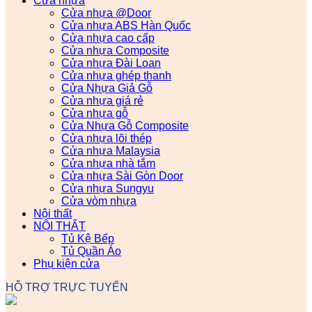
Cửa nhựa
Cửa nhựa @Door
Cửa nhựa ABS Hàn Quốc
Cửa nhựa cao cấp
Cửa nhựa Composite
Cửa nhựa Đài Loan
Cửa nhựa ghép thanh
Cửa Nhựa Giả Gỗ
Cửa nhựa giá rẻ
Cửa nhựa gỗ
Cửa Nhựa Gỗ Composite
Cửa nhựa lõi thép
Cửa nhựa Malaysia
Cửa nhựa nhà tắm
Cửa nhựa Sài Gòn Door
Cửa nhựa Sungyu
Cửa vòm nhựa
Nội thất
NỘI THẤT
Tủ Kệ Bếp
Tủ Quần Áo
Phụ kiện cửa
HỖ TRỢ TRỰC TUYẾN