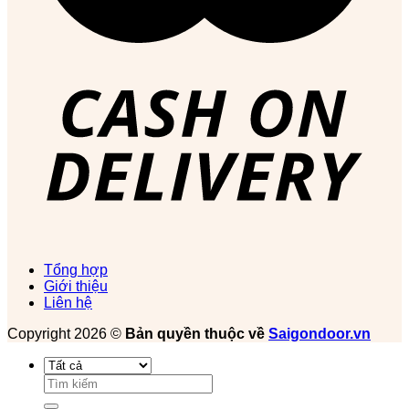
Tổng hợp
Giới thiệu
Liên hệ
Copyright 2026 ©
Bản quyền thuộc về
Saigondoor.vn
Tìm
kiếm: