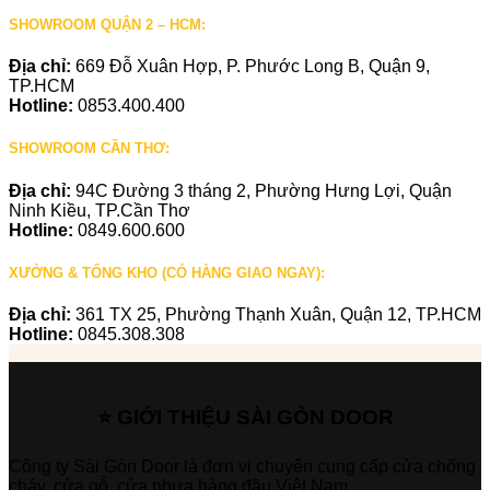
SHOWROOM QUẬN 2 – HCM:
Địa chỉ:
669 Đỗ Xuân Hợp, P. Phước Long B, Quận 9,
TP.HCM
Hotline:
0853.400.400
SHOWROOM CẦN THƠ:
Địa chỉ:
94C Đường 3 tháng 2, Phường Hưng Lợi, Quận
Ninh Kiều, TP.Cần Thơ
Hotline:
0849.600.600
XƯỞNG & TỔNG KHO (CÓ HÀNG GIAO NGAY):
Địa chỉ:
361 TX 25, Phường Thạnh Xuân, Quận 12, TP.HCM
Hotline:
0845.308.308
⭐ GIỚI THIỆU SÀI GÒN DOOR
Công ty Sài Gòn Door là đơn vị chuyên cung cấp cửa chống
cháy, cửa gỗ, cửa nhựa hàng đầu Việt Nam.