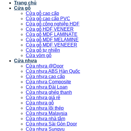
Trang chủ
Cửa gỗ
Cửa gỗ cao cấp
Cửa gỗ cao cấp PVC
Cửa gỗ công nghiệp HDF
Cửa gỗ HDF VENEER
Cửa gỗ MDF LAMINATE
Cửa gỗ MDF MELAMINE
Cửa gỗ MDF VENEEER
Cửa gỗ tự nhiên
Cửa vòm gỗ
Cửa nhựa
Cửa nhựa @Door
Cửa nhựa ABS Hàn Quốc
Cửa nhựa cao cấp
Cửa nhựa Composite
Cửa nhựa Đài Loan
Cửa nhựa ghép thanh
Cửa nhựa giá rẻ
Cửa nhựa gỗ
Cửa nhựa lõi thép
Cửa nhựa Malaysia
Cửa nhựa nhà tắm
Cửa nhựa Sài Gòn Door
Cửa nhựa Sungyu