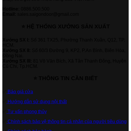
Hotline:
0886.500.500
Email:
sales.saigondoor@gmail.com
⭐ HỆ THỐNG XƯỞNG SẢN XUẤT
Xưởng SX I:
Số 361 TX25, Phường Thạnh Xuân, Q12, TP.
HCM.
Xưởng SX II:
Số 60/3 Đường 9, KP2, P.An Bình, Biên Hòa,
Đồng Nai.
Xưởng SX III:
81 Võ Văn Bích, Xã Tân Thạnh Đông, Huyện
Củ Chi, Tp.HCM.
⭐ THÔNG TIN CẦN BIẾT
✅
Báo giá cửa
✅
Hướng dẫn sử dụng nội thất
✅
Tư vấn phong thủy
✅
Chính sách bảo vệ thông tin cá nhân của người tiêu dùng