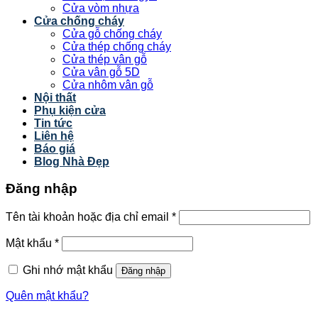
Cửa vòm nhựa
Cửa chống cháy
Cửa gỗ chống cháy
Cửa thép chống cháy
Cửa thép vân gỗ
Cửa vân gỗ 5D
Cửa nhôm vân gỗ
Nội thất
Phụ kiện cửa
Tin tức
Liên hệ
Báo giá
Blog Nhà Đẹp
Đăng nhập
Tên tài khoản hoặc địa chỉ email
*
Mật khẩu
*
Ghi nhớ mật khẩu
Đăng nhập
Quên mật khẩu?