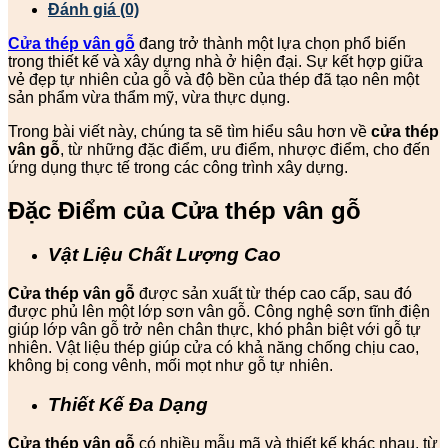
Đánh giá (0)
Cửa thép vân gỗ
đang trở thành một lựa chọn phổ biến
trong thiết kế và xây dựng nhà ở hiện đại. Sự kết hợp giữa
vẻ đẹp tự nhiên của gỗ và độ bền của thép đã tạo nên một
sản phẩm vừa thẩm mỹ, vừa thực dụng.
Trong bài viết này, chúng ta sẽ tìm hiểu sâu hơn về
cửa thép
vân gỗ
, từ những đặc điểm, ưu điểm, nhược điểm, cho đến
ứng dụng thực tế trong các công trình xây dựng.
Đặc Điểm của Cửa thép vân gỗ
Vật Liệu Chất Lượng Cao
Cửa thép vân gỗ
được sản xuất từ thép cao cấp, sau đó
được phủ lên một lớp sơn vân gỗ. Công nghệ sơn tĩnh điện
giúp lớp vân gỗ trở nên chân thực, khó phân biệt với gỗ tự
nhiên. Vật liệu thép giúp cửa có khả năng chống chịu cao,
không bị cong vênh, mối mọt như gỗ tự nhiên.
Thiết Kế Đa Dạng
Cửa thép vân gỗ
có nhiều mẫu mã và thiết kế khác nhau, từ