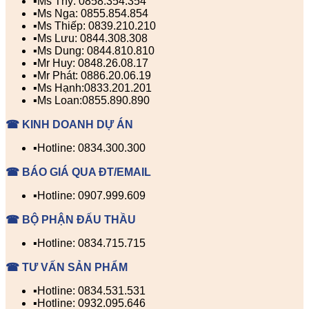
▪️Ms Thy: 0858.354.354
▪️Ms Nga: 0855.854.854
▪️Ms Thiếp: 0839.210.210
▪️Ms Lưu: 0844.308.308
▪️Ms Dung: 0844.810.810
▪️Mr Huy: 0848.26.08.17
▪️Mr Phát: 0886.20.06.19
▪️Ms Hạnh:0833.201.201
▪️Ms Loan:0855.890.890
☎ KINH DOANH DỰ ÁN
▪️Hotline: 0834.300.300
☎ BÁO GIÁ QUA ĐT/EMAIL
▪️Hotline: 0907.999.609
☎ BỘ PHẬN ĐẤU THẦU
▪️Hotline: 0834.715.715
☎ TƯ VẤN SẢN PHẨM
▪️Hotline: 0834.531.531
▪️Hotline: 0932.095.646