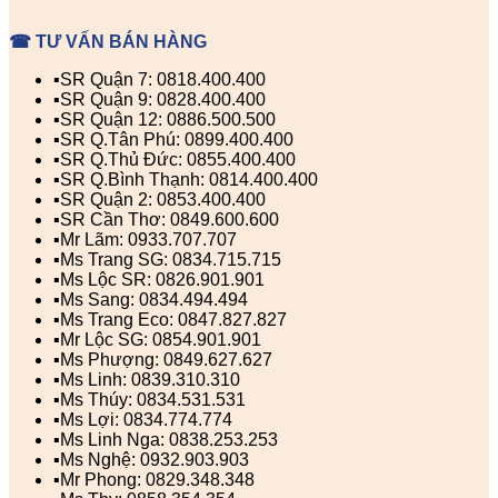
☎ TƯ VẤN BÁN HÀNG
▪️SR Quận 7: 0818.400.400
▪️SR Quận 9: 0828.400.400
▪️SR Quận 12: 0886.500.500
▪️SR Q.Tân Phú: 0899.400.400
▪️SR Q.Thủ Đức: 0855.400.400
▪️SR Q.Bình Thạnh: 0814.400.400
▪️SR Quận 2: 0853.400.400
▪️SR Cần Thơ: 0849.600.600
▪️Mr Lãm: 0933.707.707
▪️Ms Trang SG: 0834.715.715
▪️Ms Lộc SR: 0826.901.901
▪️Ms Sang: 0834.494.494
▪️Ms Trang Eco: 0847.827.827
▪️Mr Lộc SG: 0854.901.901
▪️Ms Phượng: 0849.627.627
▪️Ms Linh: 0839.310.310
▪️Ms Thúy: 0834.531.531
▪️Ms Lợi: 0834.774.774
▪️Ms Linh Nga: 0838.253.253
▪️Ms Nghệ: 0932.903.903
▪️Mr Phong: 0829.348.348