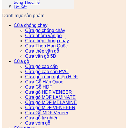
trong Thực Tế
Lời Kết
Danh mục sản phẩm
Cửa chống cháy
Cửa gỗ chống cháy
Cửa nhôm vân gỗ
Cửa thép chống cháy
Cửa Thép Hàn Quốc
Cửa thép vân gỗ
Cửa vân gỗ 5D
Cửa gỗ
Cửa gỗ cao cấp
Cửa gỗ cao cấp PVC
Cửa gỗ công nghiệp HDF
Cửa Gỗ Hàn Quốc
Cửa Gỗ HDF
Cửa gỗ HDF VENEER
Cửa gỗ MDF LAMINATE
Cửa gỗ MDF MELAMINE
Cửa gỗ MDF VENEEER
Cửa Gỗ MDF Veneer
Cửa gỗ tự nhiên
Cửa vòm gỗ