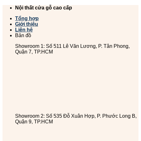
Chuyển
Nội thất cửa gỗ cao cấp
đến
Tổng hợp
nội
Giới thiệu
dung
Liên hệ
Bản đồ
Showroom 1: Số 511 Lê Văn Lương, P. Tân Phong,
Quận 7, TP.HCM
Showroom 2: Số 535 Đỗ Xuân Hợp, P. Phước Long B,
Quận 9, TP.HCM