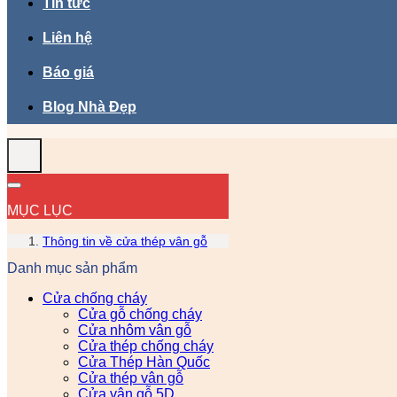
Tin tức
Liên hệ
Báo giá
Blog Nhà Đẹp
MỤC LỤC
Thông tin về cửa thép vân gỗ
Danh mục sản phẩm
Cửa chống cháy
Cửa gỗ chống cháy
Cửa nhôm vân gỗ
Cửa thép chống cháy
Cửa Thép Hàn Quốc
Cửa thép vân gỗ
Cửa vân gỗ 5D