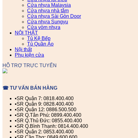
Cửa nhựa Malaysia
Cửa nhựa nhà tắm
Cửa nhựa Sài Gòn Door
Cửa nhựa Sungyu
Cửa vòm nhựa
NỘI THẤT
Tủ Kệ Bếp
Tủ Quần Áo
Nội thất
Phụ kiện cửa
HỖ TRỢ TRỰC TUYẾN
☎ TƯ VẤN BÁN HÀNG
▪️SR Quận 7: 0818.400.400
▪️SR Quận 9: 0828.400.400
▪️SR Quận 12: 0886.500.500
▪️SR Q.Tân Phú: 0899.400.400
▪️SR Q.Thủ Đức: 0855.400.400
▪️SR Q.Bình Thạnh: 0814.400.400
▪️SR Quận 2: 0853.400.400
▪️SR Cần Thơ: 0849.600.600