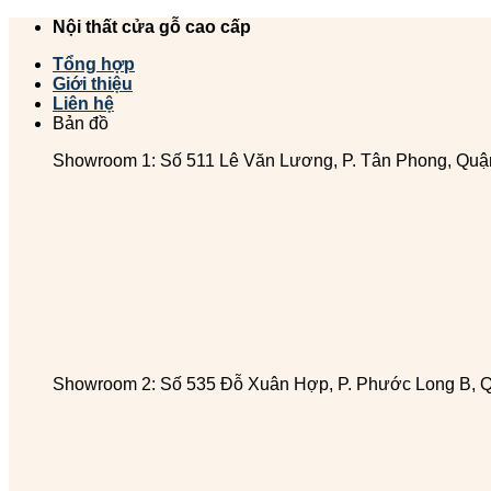
Chuyển
Nội thất cửa gỗ cao cấp
đến
Tổng hợp
nội
Giới thiệu
dung
Liên hệ
Bản đồ
Showroom 1: Số 511 Lê Văn Lương, P. Tân Phong, Quậ
Showroom 2: Số 535 Đỗ Xuân Hợp, P. Phước Long B, 