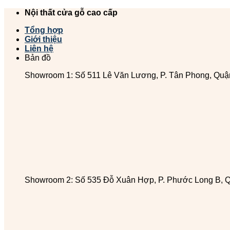
Chuyển
Nội thất cửa gỗ cao cấp
đến
Tổng hợp
nội
Giới thiệu
dung
Liên hệ
Bản đồ
Showroom 1: Số 511 Lê Văn Lương, P. Tân Phong, Quậ
Showroom 2: Số 535 Đỗ Xuân Hợp, P. Phước Long B, 