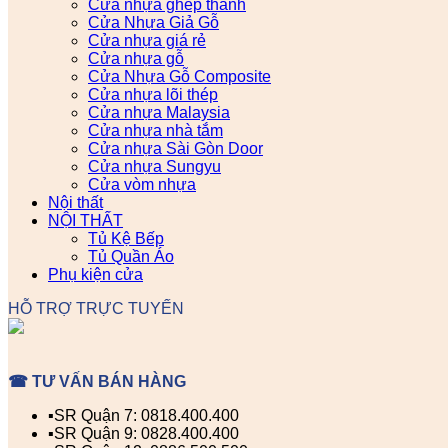
Cửa nhựa ghép thanh
Cửa Nhựa Giả Gỗ
Cửa nhựa giá rẻ
Cửa nhựa gỗ
Cửa Nhựa Gỗ Composite
Cửa nhựa lõi thép
Cửa nhựa Malaysia
Cửa nhựa nhà tắm
Cửa nhựa Sài Gòn Door
Cửa nhựa Sungyu
Cửa vòm nhựa
Nội thất
NỘI THẤT
Tủ Kệ Bếp
Tủ Quần Áo
Phụ kiện cửa
HỖ TRỢ TRỰC TUYẾN
☎ TƯ VẤN BÁN HÀNG
▪️SR Quận 7: 0818.400.400
▪️SR Quận 9: 0828.400.400