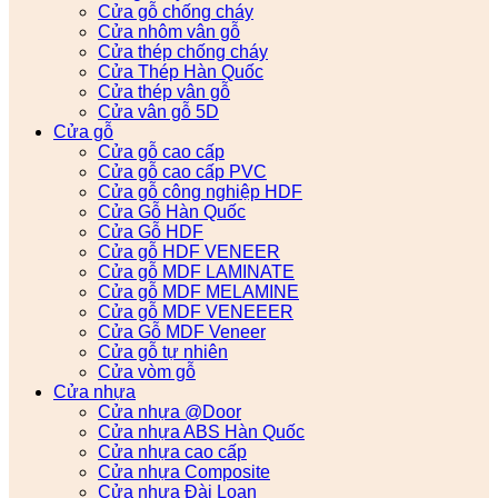
Cửa gỗ chống cháy
Cửa nhôm vân gỗ
Cửa thép chống cháy
Cửa Thép Hàn Quốc
Cửa thép vân gỗ
Cửa vân gỗ 5D
Cửa gỗ
Cửa gỗ cao cấp
Cửa gỗ cao cấp PVC
Cửa gỗ công nghiệp HDF
Cửa Gỗ Hàn Quốc
Cửa Gỗ HDF
Cửa gỗ HDF VENEER
Cửa gỗ MDF LAMINATE
Cửa gỗ MDF MELAMINE
Cửa gỗ MDF VENEEER
Cửa Gỗ MDF Veneer
Cửa gỗ tự nhiên
Cửa vòm gỗ
Cửa nhựa
Cửa nhựa @Door
Cửa nhựa ABS Hàn Quốc
Cửa nhựa cao cấp
Cửa nhựa Composite
Cửa nhựa Đài Loan