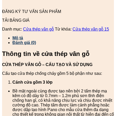
ĐĂNG KÝ TƯ VẤN SẢN PHẨM
TẢI BẢNG GIÁ
Danh mục:
Cửa thép vân gỗ
Từ khóa:
Cửa thép vân gỗ 15
Mô tả
Đánh giá (0)
Thông tin về cửa thép vân gỗ
CỬA THÉP VÂN GỖ – CẤU TẠO VÀ SỬ DỤNG
Cấu tạo cửa thép chống cháy gồm 5 bộ phận như sau:
Cánh cửa
gồm 3 lớp
Bề mặt ngoài cùng được tạo nên bởi 2 tấm thép mạ
kẽm có độ dày từ 0.7mm – 1.2m phủ sơn tĩnh điện
chống han gỉ, có khả năng chịu lực và chịu được nhiệt
cường độ cao. Thép tấm được làm cánh phẳng hoặc
được dập tạo hình Pano cho mẫu cửa thêm đa dạng
cho thiết kế trong không gian nội thất từ hiện đại đến cổ