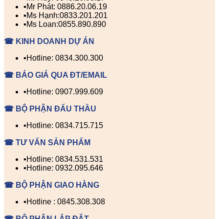
▪️Mr Phát: 0886.20.06.19
▪️Ms Hạnh:0833.201.201
▪️Ms Loan:0855.890.890
☎ KINH DOANH DỰ ÁN
▪️Hotline: 0834.300.300
☎ BÁO GIÁ QUA ĐT/EMAIL
▪️Hotline: 0907.999.609
☎ BỘ PHẬN ĐẤU THẦU
▪️Hotline: 0834.715.715
☎ TƯ VẤN SẢN PHẨM
▪️Hotline: 0834.531.531
▪️Hotline: 0932.095.646
☎ BỘ PHẬN GIAO HÀNG
▪️Hotline : 0845.308.308
☎ BỘ PHẬN LẮP ĐẶT