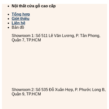
Chuyển
Nội thất cửa gỗ cao cấp
đến
Tổng hợp
nội
Giới thiệu
dung
Liên hệ
Bản đồ
Showroom 1: Số 511 Lê Văn Lương, P. Tân Phong,
Quận 7, TP.HCM
Showroom 2: Số 535 Đỗ Xuân Hợp, P. Phước Long B,
Quận 9, TP.HCM