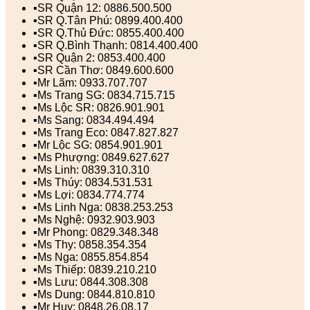
▪️SR Quận 12: 0886.500.500
▪️SR Q.Tân Phú: 0899.400.400
▪️SR Q.Thủ Đức: 0855.400.400
▪️SR Q.Bình Thạnh: 0814.400.400
▪️SR Quận 2: 0853.400.400
▪️SR Cần Thơ: 0849.600.600
▪️Mr Lãm: 0933.707.707
▪️Ms Trang SG: 0834.715.715
▪️Ms Lộc SR: 0826.901.901
▪️Ms Sang: 0834.494.494
▪️Ms Trang Eco: 0847.827.827
▪️Mr Lộc SG: 0854.901.901
▪️Ms Phượng: 0849.627.627
▪️Ms Linh: 0839.310.310
▪️Ms Thúy: 0834.531.531
▪️Ms Lợi: 0834.774.774
▪️Ms Linh Nga: 0838.253.253
▪️Ms Nghệ: 0932.903.903
▪️Mr Phong: 0829.348.348
▪️Ms Thy: 0858.354.354
▪️Ms Nga: 0855.854.854
▪️Ms Thiếp: 0839.210.210
▪️Ms Lưu: 0844.308.308
▪️Ms Dung: 0844.810.810
▪️Mr Huy: 0848.26.08.17