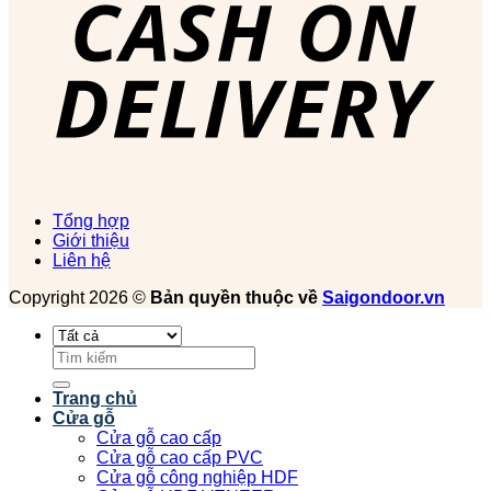
Tổng hợp
Giới thiệu
Liên hệ
Copyright 2026 ©
Bản quyền thuộc về
Saigondoor.vn
Tìm
kiếm:
Trang chủ
Cửa gỗ
Cửa gỗ cao cấp
Cửa gỗ cao cấp PVC
Cửa gỗ công nghiệp HDF