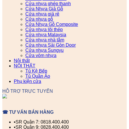
Cửa nhựa ghép thanh
Cửa Nhựa Giả Gỗ
Cửa nhựa giá rẻ
Cửa nhựa gỗ
Cửa Nhựa Gỗ Composite
Cửa nhựa lõi thép
Cửa nhựa Malaysia
Cửa nhựa nhà tắm
Cửa nhựa Sài Gòn Door
Cửa nhựa Sungyu
Cửa vòm nhựa
Nội thất
NỘI THẤT
Tủ Kệ Bếp
Tủ Quần Áo
Phụ kiện cửa
HỖ TRỢ TRỰC TUYẾN
☎ TƯ VẤN BÁN HÀNG
▪️SR Quận 7: 0818.400.400
▪️SR Quận 9: 0828.400.400