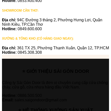
Hotline:
0853.400.400
SHOWROOM CẦN THƠ:
Địa chỉ:
94C Đường 3 tháng 2, Phường Hưng Lợi, Quận
Ninh Kiều, TP.Cần Thơ
Hotline:
0849.600.600
XƯỞNG & TỔNG KHO (CÓ HÀNG GIAO NGAY):
Địa chỉ:
361 TX 25, Phường Thạnh Xuân, Quận 12, TP.HCM
Hotline:
0845.308.308
⭐ GIỚI THIỆU SÀI GÒN DOOR
Công ty Sài Gòn Door là đơn vị chuyên cung cấp cửa chống
cháy, cửa gỗ, cửa nhựa hàng đầu Việt Nam.
Hotline:
0886.500.500
Email:
sales.saigondoor@gmail.com
⭐ HỆ THỐNG XƯỞNG SẢN XUẤT