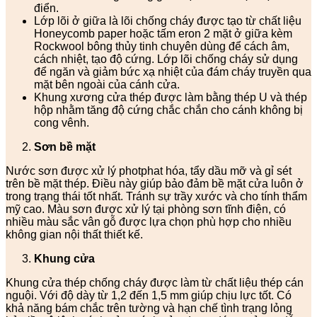
điển.
Lớp lõi ở giữa là lõi chống cháy được tạo từ chất liệu
Honeycomb paper hoặc tấm eron 2 mặt ở giữa kèm
Rockwool bông thủy tinh chuyên dùng để cách âm,
cách nhiệt, tạo độ cứng. Lớp lõi chống cháy sử dụng
để ngăn và giảm bức xạ nhiệt của đám cháy truyền qua
mặt bên ngoài của cánh cửa.
Khung xương cửa thép được làm bằng thép U và thép
hộp nhằm tăng độ cứng chắc chắn cho cánh không bị
cong vênh.
Sơn bề mặt
Nước sơn được xử lý photphat hóa, tẩy dầu mỡ và gỉ sét
trên bề mặt thép. Điều này giúp bảo đảm bề mặt cửa luôn ở
trong trạng thái tốt nhất. Tránh sự trầy xước và cho tính thẩm
mỹ cao. Màu sơn được xử lý tại phòng sơn tĩnh điện, có
nhiều màu sắc vân gỗ được lựa chọn phù hợp cho nhiều
không gian nội thất thiết kế.
Khung cửa
Khung cửa thép chống cháy được làm từ chất liệu thép cán
nguội. Với độ dày từ 1,2 đến 1,5 mm giúp chịu lực tốt. Có
khả năng bám chắc trên tường và hạn chế tình trạng lỏng