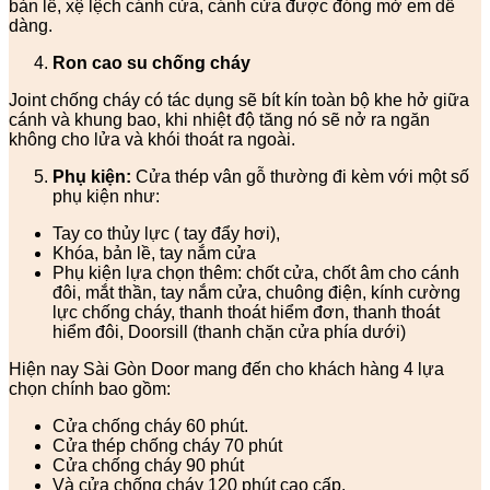
bản lề, xệ lệch cánh cửa, cánh cửa được đóng mở em dễ
dàng.
Ron cao su chống cháy
Joint chống cháy có tác dụng sẽ bít kín toàn bộ khe hở giữa
cánh và khung bao, khi nhiệt độ tăng nó sẽ nở ra ngăn
không cho lửa và khói thoát ra ngoài.
Phụ kiện:
Cửa thép vân gỗ thường đi kèm với một số
phụ kiện như:
Tay co thủy lực ( tay đẩy hơi),
Khóa, bản lề, tay nắm cửa
Phụ kiện lựa chọn thêm: chốt cửa, chốt âm cho cánh
đôi, mắt thần, tay nắm cửa, chuông điện, kính cường
lực chống cháy, thanh thoát hiểm đơn, thanh thoát
hiểm đôi, Doorsill (thanh chặn cửa phía dưới)
Hiện nay Sài Gòn Door mang đến cho khách hàng 4 lựa
chọn chính bao gồm:
Cửa chống cháy 60 phút.
Cửa thép chống cháy 70 phút
Cửa chống cháy 90 phút
Và cửa chống cháy 120 phút cao cấp.