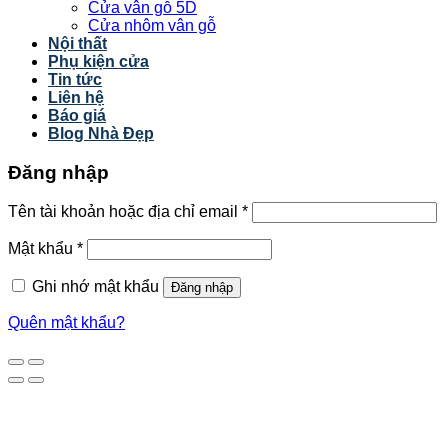
Cửa vân gỗ 5D
Cửa nhôm vân gỗ
Nội thất
Phụ kiện cửa
Tin tức
Liên hệ
Báo giá
Blog Nhà Đẹp
Đăng nhập
Tên tài khoản hoặc địa chỉ email
*
Mật khẩu
*
Ghi nhớ mật khẩu
Đăng nhập
Quên mật khẩu?