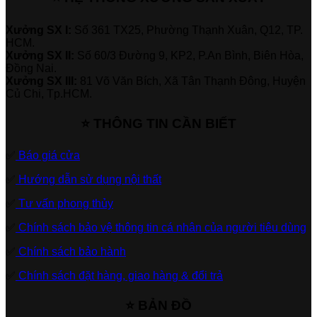
Xưởng SX I:
Số 361 TX25, Phường Thạnh Xuân, Q12, TP.
HCM.
Xưởng SX II:
Số 60/3 Đường 9, KP2, P.An Bình, Biên Hòa,
Đồng Nai.
Xưởng SX III:
81 Võ Văn Bích, Xã Tân Thạnh Đông, Huyện
Củ Chi, Tp.HCM.
⭐ THÔNG TIN CẦN BIẾT
✅
Báo giá cửa
✅
Hướng dẫn sử dụng nội thất
✅
Tư vấn phong thủy
✅
Chính sách bảo vệ thông tin cá nhân của người tiêu dùng
✅
Chính sách bảo hành
✅
Chính sách đặt hàng, giao hàng & đổi trả
⭐ BẢN ĐỒ