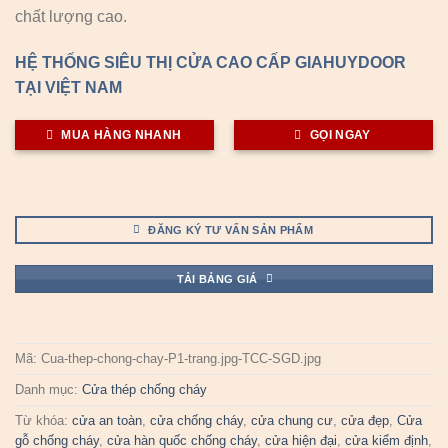
chất lượng cao.
HỆ THỐNG SIÊU THỊ CỬA CAO CẤP GIAHUYDOOR
TẠI VIỆT NAM
MUA HÀNG NHANH
GỌI NGAY
ĐĂNG KÝ TƯ VẤN SẢN PHẨM
TẢI BẢNG GIÁ
Mã:
Cua-thep-chong-chay-P1-trang.jpg-TCC-SGD.jpg
Danh mục:
Cửa thép chống cháy
Từ khóa:
cửa an toàn
,
cửa chống cháy
,
cửa chung cư
,
cửa đẹp
,
Cửa
gỗ chống cháy
,
cửa hàn quốc chống cháy
,
cửa hiện đại
,
cửa kiểm định
,