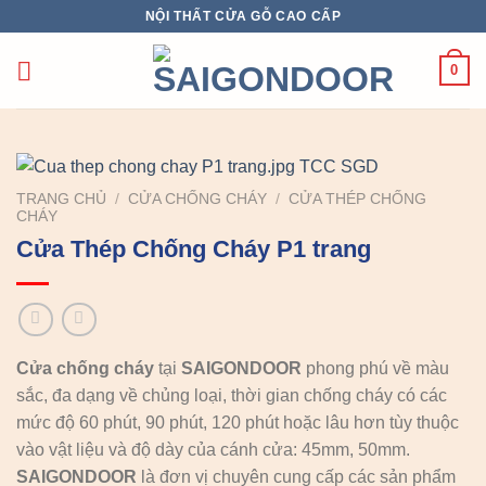
Chuyển
NỘI THẤT CỬA GỖ CAO CẤP
đến
nội
0
dung
TRANG CHỦ
/
CỬA CHỐNG CHÁY
/
CỬA THÉP CHỐNG
CHÁY
Cửa Thép Chống Cháy P1 trang
Cửa chống cháy
tại
SAIGONDOOR
phong phú về màu
sắc, đa dạng về chủng loại, thời gian chống cháy có các
mức độ 60 phút, 90 phút, 120 phút hoặc lâu hơn tùy thuộc
vào vật liệu và độ dày của cánh cửa: 45mm, 50mm.
SAIGONDOOR
là đơn vị chuyên cung cấp các sản phẩm