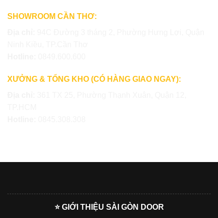
SHOWROOM CẦN THƠ:
Địa chỉ:
94C Đường 3 tháng 2, Phường Hưng Lợi, Quận
Ninh Kiều, TP.Cần Thơ
Hotline:
0849.600.600
XƯỞNG & TỔNG KHO (CÓ HÀNG GIAO NGAY):
Địa chỉ:
361 TX 25, Phường Thạnh Xuân, Quận 12,
TP.HCM
Hotline:
0845.308.308
⭐ GIỚI THIỆU SÀI GÒN DOOR