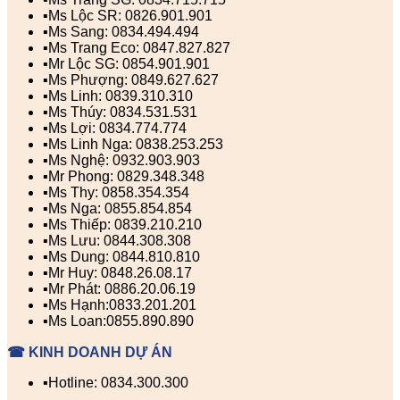
▪️Ms Lộc SR: 0826.901.901
▪️Ms Sang: 0834.494.494
▪️Ms Trang Eco: 0847.827.827
▪️Mr Lộc SG: 0854.901.901
▪️Ms Phượng: 0849.627.627
▪️Ms Linh: 0839.310.310
▪️Ms Thúy: 0834.531.531
▪️Ms Lợi: 0834.774.774
▪️Ms Linh Nga: 0838.253.253
▪️Ms Nghệ: 0932.903.903
▪️Mr Phong: 0829.348.348
▪️Ms Thy: 0858.354.354
▪️Ms Nga: 0855.854.854
▪️Ms Thiếp: 0839.210.210
▪️Ms Lưu: 0844.308.308
▪️Ms Dung: 0844.810.810
▪️Mr Huy: 0848.26.08.17
▪️Mr Phát: 0886.20.06.19
▪️Ms Hạnh:0833.201.201
▪️Ms Loan:0855.890.890
☎ KINH DOANH DỰ ÁN
▪️Hotline: 0834.300.300