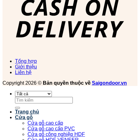
Tổng hợp
Giới thiệu
Liên hệ
Copyright 2026 ©
Bản quyền thuộc về
Saigondoor.vn
Tìm
kiếm:
Trang chủ
Cửa gỗ
Cửa gỗ cao cấp
Cửa gỗ cao cấp PVC
Cửa gỗ công nghiệp HDF
Cửa gỗ HDF VENEER