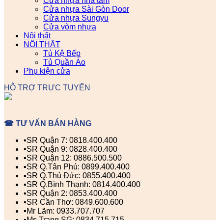
Cửa nhựa nhà tắm
Cửa nhựa Sài Gòn Door
Cửa nhựa Sungyu
Cửa vòm nhựa
Nội thất
NỘI THẤT
Tủ Kệ Bếp
Tủ Quần Áo
Phụ kiện cửa
HỖ TRỢ TRỰC TUYẾN
☎ TƯ VẤN BÁN HÀNG
▪️SR Quận 7: 0818.400.400
▪️SR Quận 9: 0828.400.400
▪️SR Quận 12: 0886.500.500
▪️SR Q.Tân Phú: 0899.400.400
▪️SR Q.Thủ Đức: 0855.400.400
▪️SR Q.Bình Thạnh: 0814.400.400
▪️SR Quận 2: 0853.400.400
▪️SR Cần Thơ: 0849.600.600
▪️Mr Lãm: 0933.707.707
▪️Ms Trang SG: 0834.715.715