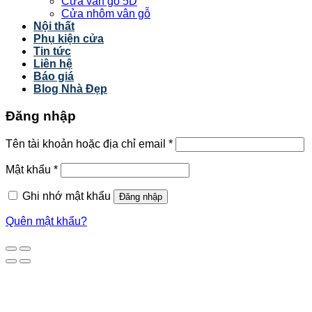
Cửa vân gỗ 5D
Cửa nhôm vân gỗ
Nội thất
Phụ kiện cửa
Tin tức
Liên hệ
Báo giá
Blog Nhà Đẹp
Đăng nhập
Tên tài khoản hoặc địa chỉ email
*
Mật khẩu
*
Ghi nhớ mật khẩu
Đăng nhập
Quên mật khẩu?