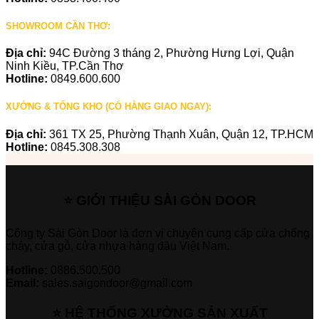
SHOWROOM CẦN THƠ:
Địa chỉ:
94C Đường 3 tháng 2, Phường Hưng Lợi, Quận
Ninh Kiều, TP.Cần Thơ
Hotline:
0849.600.600
XƯỞNG & TỔNG KHO (CÓ HÀNG GIAO NGAY):
Địa chỉ:
361 TX 25, Phường Thạnh Xuân, Quận 12, TP.HCM
Hotline:
0845.308.308
⭐ GIỚI THIỆU SÀI GÒN DOOR
Công ty Sài Gòn Door là đơn vị chuyên cung cấp cửa chống
cháy, cửa gỗ, cửa nhựa hàng đầu Việt Nam.
Hotline:
0886.500.500
Email:
sales.saigondoor@gmail.com
⭐ HỆ THỐNG XƯỞNG SẢN XUẤT