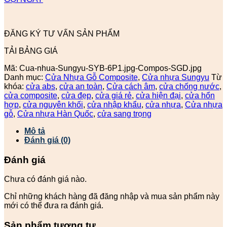
ĐĂNG KÝ TƯ VẤN SẢN PHẨM
TẢI BẢNG GIÁ
Mã:
Cua-nhua-Sungyu-SYB-6P1.jpg-Compos-SGD.jpg
Danh mục:
Cửa Nhựa Gỗ Composite
,
Cửa nhựa Sungyu
Từ
khóa:
cửa abs
,
cửa an toàn
,
Cửa cách âm
,
cửa chống nước
,
cửa composite
,
cửa đẹp
,
cửa giá rẻ
,
cửa hiện đại
,
cửa hổn
hợp
,
cửa nguyên khối
,
cửa nhập khẩu
,
cửa nhựa
,
Cửa nhựa
gỗ
,
Cửa nhựa Hàn Quốc
,
cửa sang trọng
Mô tả
Đánh giá (0)
Đánh giá
Chưa có đánh giá nào.
Chỉ những khách hàng đã đăng nhập và mua sản phẩm này
mới có thể đưa ra đánh giá.
Sản phẩm tương tự