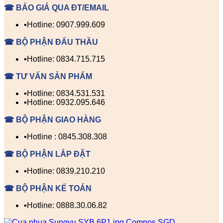
☎ BÁO GIÁ QUA ĐT/EMAIL
▪️Hotline: 0907.999.609
☎ BỘ PHẬN ĐẤU THẦU
▪️Hotline: 0834.715.715
☎ TƯ VẤN SẢN PHẨM
▪️Hotline: 0834.531.531
▪️Hotline: 0932.095.646
☎ BỘ PHẬN GIAO HÀNG
▪️Hotline : 0845.308.308
☎ BỘ PHẬN LẮP ĐẶT
▪️Hotline: 0839.210.210
☎ BỘ PHẬN KẾ TOÁN
▪️Hotline: 0888.30.06.82