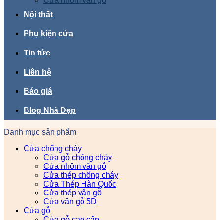
Cửa nhôm vân gỗ
Nội thất
Phụ kiện cửa
Tin tức
Liên hệ
Báo giá
Blog Nhà Đẹp
Danh mục sản phẩm
Cửa chống cháy
Cửa gỗ chống cháy
Cửa nhôm vân gỗ
Cửa thép chống cháy
Cửa Thép Hàn Quốc
Cửa thép vân gỗ
Cửa vân gỗ 5D
Cửa gỗ
Cửa gỗ cao cấp