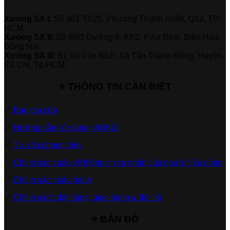
Xưởng SX I:
Số 361 TX25, Phường Thạnh Xuân, Q12, TP.
HCM.
Xưởng SX II:
Số 60/3 Đường 9, KP2, P.An Bình, Biên Hòa,
Đồng Nai.
Xưởng SX III:
81 Võ Văn Bích, Xã Tân Thạnh Đông, Huyện
Củ Chi, Tp.HCM.
⭐ THÔNG TIN CẦN BIẾT
✅
Báo giá cửa
✅
Hướng dẫn sử dụng nội thất
✅
Tư vấn phong thủy
✅
Chính sách bảo vệ thông tin cá nhân của người tiêu dùng
✅
Chính sách bảo hành
✅
Chính sách đặt hàng, giao hàng & đổi trả
⭐ BẢN ĐỒ