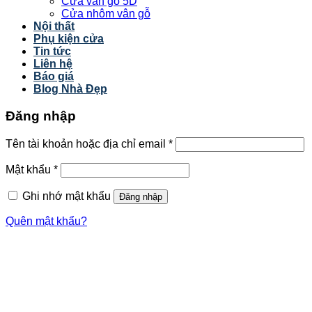
Cửa vân gỗ 5D
Cửa nhôm vân gỗ
Nội thất
Phụ kiện cửa
Tin tức
Liên hệ
Báo giá
Blog Nhà Đẹp
Đăng nhập
Tên tài khoản hoặc địa chỉ email
*
Mật khẩu
*
Ghi nhớ mật khẩu
Đăng nhập
Quên mật khẩu?