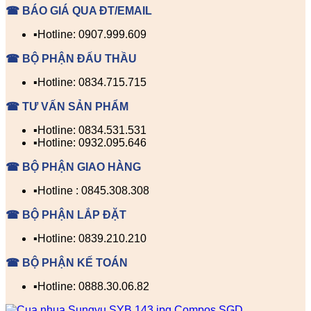
☎ BÁO GIÁ QUA ĐT/EMAIL
▪️Hotline: 0907.999.609
☎ BỘ PHẬN ĐẤU THẦU
▪️Hotline: 0834.715.715
☎ TƯ VẤN SẢN PHẨM
▪️Hotline: 0834.531.531
▪️Hotline: 0932.095.646
☎ BỘ PHẬN GIAO HÀNG
▪️Hotline : 0845.308.308
☎ BỘ PHẬN LẮP ĐẶT
▪️Hotline: 0839.210.210
☎ BỘ PHẬN KẾ TOÁN
▪️Hotline: 0888.30.06.82