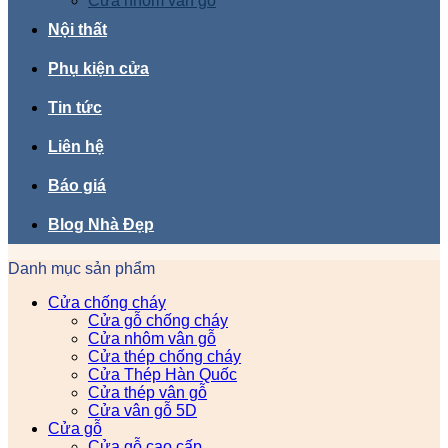
Cửa nhôm vân gỗ
Nội thất
Phụ kiện cửa
Tin tức
Liên hệ
Báo giá
Blog Nhà Đẹp
Danh mục sản phẩm
Cửa chống cháy
Cửa gỗ chống cháy
Cửa nhôm vân gỗ
Cửa thép chống cháy
Cửa Thép Hàn Quốc
Cửa thép vân gỗ
Cửa vân gỗ 5D
Cửa gỗ
Cửa gỗ cao cấp