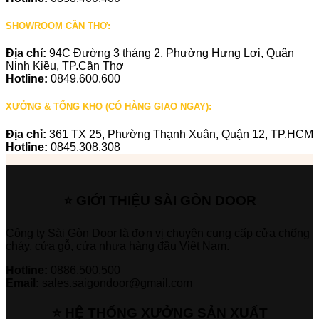
SHOWROOM CẦN THƠ:
Địa chỉ:
94C Đường 3 tháng 2, Phường Hưng Lợi, Quận
Ninh Kiều, TP.Cần Thơ
Hotline:
0849.600.600
XƯỞNG & TỔNG KHO (CÓ HÀNG GIAO NGAY):
Địa chỉ:
361 TX 25, Phường Thạnh Xuân, Quận 12, TP.HCM
Hotline:
0845.308.308
⭐ GIỚI THIỆU SÀI GÒN DOOR
Công ty Sài Gòn Door là đơn vị chuyên cung cấp cửa chống
cháy, cửa gỗ, cửa nhựa hàng đầu Việt Nam.
Hotline:
0886.500.500
Email:
sales.saigondoor@gmail.com
⭐ HỆ THỐNG XƯỞNG SẢN XUẤT