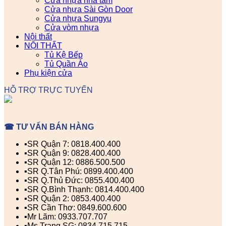
Cửa nhựa nhà tắm
Cửa nhựa Sài Gòn Door
Cửa nhựa Sungyu
Cửa vòm nhựa
Nội thất
NỘI THẤT
Tủ Kệ Bếp
Tủ Quần Áo
Phụ kiện cửa
HỖ TRỢ TRỰC TUYẾN
☎ TƯ VẤN BÁN HÀNG
▪️SR Quận 7: 0818.400.400
▪️SR Quận 9: 0828.400.400
▪️SR Quận 12: 0886.500.500
▪️SR Q.Tân Phú: 0899.400.400
▪️SR Q.Thủ Đức: 0855.400.400
▪️SR Q.Bình Thạnh: 0814.400.400
▪️SR Quận 2: 0853.400.400
▪️SR Cần Thơ: 0849.600.600
▪️Mr Lãm: 0933.707.707
▪️Ms Trang SG: 0834.715.715