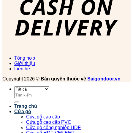
Tổng hợp
Giới thiệu
Liên hệ
Copyright 2026 ©
Bản quyền thuộc về
Saigondoor.vn
Tìm
kiếm:
Trang chủ
Cửa gỗ
Cửa gỗ cao cấp
Cửa gỗ cao cấp PVC
Cửa gỗ công nghiệp HDF
Cửa gỗ HDF VENEER