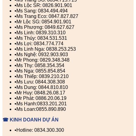
▪️Ms Lộc SR: 0826.901.901
▪️Ms Sang: 0834.494.494
▪️Ms Trang Eco: 0847.827.827
▪️Mr Lộc SG: 0854.901.901
▪️Ms Phượng: 0849.627.627
▪️Ms Linh: 0839.310.310
▪️Ms Thúy: 0834.531.531
▪️Ms Lợi: 0834.774.774
▪️Ms Linh Nga: 0838.253.253
▪️Ms Nghệ: 0932.903.903
▪️Mr Phong: 0829.348.348
▪️Ms Thy: 0858.354.354
▪️Ms Nga: 0855.854.854
▪️Ms Thiếp: 0839.210.210
▪️Ms Lưu: 0844.308.308
▪️Ms Dung: 0844.810.810
▪️Mr Huy: 0848.26.08.17
▪️Mr Phát: 0886.20.06.19
▪️Ms Hạnh:0833.201.201
▪️Ms Loan:0855.890.890
☎ KINH DOANH DỰ ÁN
▪️Hotline: 0834.300.300