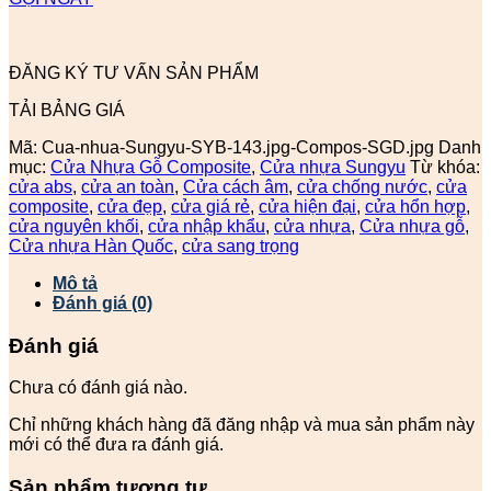
ĐĂNG KÝ TƯ VẤN SẢN PHẨM
TẢI BẢNG GIÁ
Mã:
Cua-nhua-Sungyu-SYB-143.jpg-Compos-SGD.jpg
Danh
mục:
Cửa Nhựa Gỗ Composite
,
Cửa nhựa Sungyu
Từ khóa:
cửa abs
,
cửa an toàn
,
Cửa cách âm
,
cửa chống nước
,
cửa
composite
,
cửa đẹp
,
cửa giá rẻ
,
cửa hiện đại
,
cửa hổn hợp
,
cửa nguyên khối
,
cửa nhập khẩu
,
cửa nhựa
,
Cửa nhựa gỗ
,
Cửa nhựa Hàn Quốc
,
cửa sang trọng
Mô tả
Đánh giá (0)
Đánh giá
Chưa có đánh giá nào.
Chỉ những khách hàng đã đăng nhập và mua sản phẩm này
mới có thể đưa ra đánh giá.
Sản phẩm tương tự