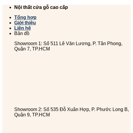
Chuyển
Nội thất cửa gỗ cao cấp
đến
Tổng hợp
nội
Giới thiệu
dung
Liên hệ
Bản đồ
Showroom 1: Số 511 Lê Văn Lương, P. Tân Phong,
Quận 7, TP.HCM
Showroom 2: Số 535 Đỗ Xuân Hợp, P. Phước Long B,
Quận 9, TP.HCM