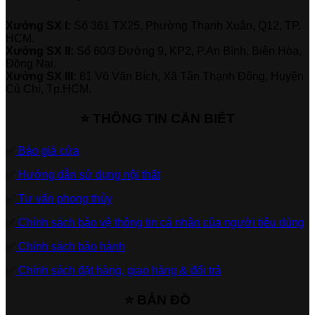
Xưởng SX I:
Số 361 TX25, Phường Thạnh Xuân, Q12, TP.
HCM.
Xưởng SX II:
Số 60/3 Đường 9, KP2, P.An Bình, Biên Hòa,
Đồng Nai.
Xưởng SX III:
81 Võ Văn Bích, Xã Tân Thạnh Đông, Huyện
Củ Chi, Tp.HCM.
⭐ THÔNG TIN CẦN BIẾT
✅
Báo giá cửa
✅
Hướng dẫn sử dụng nội thất
✅
Tư vấn phong thủy
✅
Chính sách bảo vệ thông tin cá nhân của người tiêu dùng
✅
Chính sách bảo hành
✅
Chính sách đặt hàng, giao hàng & đổi trả
⭐ BẢN ĐỒ