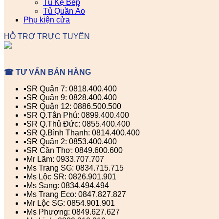
Tủ Kệ Bếp
Tủ Quần Áo
Phụ kiện cửa
HỖ TRỢ TRỰC TUYẾN
☎ TƯ VẤN BÁN HÀNG
▪️SR Quận 7: 0818.400.400
▪️SR Quận 9: 0828.400.400
▪️SR Quận 12: 0886.500.500
▪️SR Q.Tân Phú: 0899.400.400
▪️SR Q.Thủ Đức: 0855.400.400
▪️SR Q.Bình Thạnh: 0814.400.400
▪️SR Quận 2: 0853.400.400
▪️SR Cần Thơ: 0849.600.600
▪️Mr Lãm: 0933.707.707
▪️Ms Trang SG: 0834.715.715
▪️Ms Lộc SR: 0826.901.901
▪️Ms Sang: 0834.494.494
▪️Ms Trang Eco: 0847.827.827
▪️Mr Lộc SG: 0854.901.901
▪️Ms Phượng: 0849.627.627