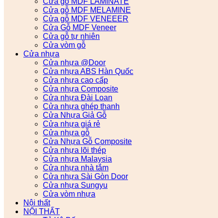
Cửa gỗ MDF LAMINATE
Cửa gỗ MDF MELAMINE
Cửa gỗ MDF VENEEER
Cửa Gỗ MDF Veneer
Cửa gỗ tự nhiên
Cửa vòm gỗ
Cửa nhựa
Cửa nhựa @Door
Cửa nhựa ABS Hàn Quốc
Cửa nhựa cao cấp
Cửa nhựa Composite
Cửa nhựa Đài Loan
Cửa nhựa ghép thanh
Cửa Nhựa Giả Gỗ
Cửa nhựa giá rẻ
Cửa nhựa gỗ
Cửa Nhựa Gỗ Composite
Cửa nhựa lõi thép
Cửa nhựa Malaysia
Cửa nhựa nhà tắm
Cửa nhựa Sài Gòn Door
Cửa nhựa Sungyu
Cửa vòm nhựa
Nội thất
NỘI THẤT