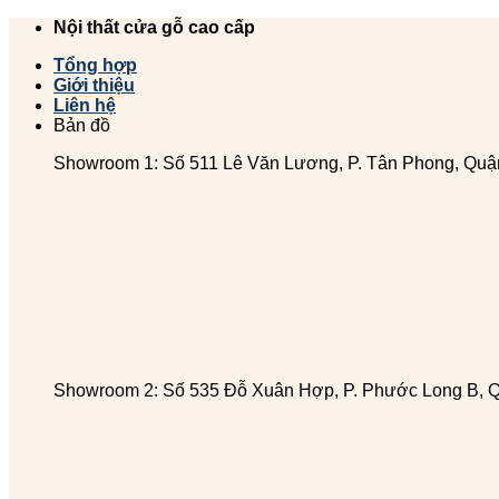
Chuyển
Nội thất cửa gỗ cao cấp
đến
Tổng hợp
nội
Giới thiệu
dung
Liên hệ
Bản đồ
Showroom 1: Số 511 Lê Văn Lương, P. Tân Phong, Quậ
Showroom 2: Số 535 Đỗ Xuân Hợp, P. Phước Long B, 