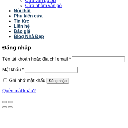
Cửa vân gỗ 5D
Cửa nhôm vân gỗ
Nội thất
Phụ kiện cửa
Tin tức
Liên hệ
Báo giá
Blog Nhà Đẹp
Đăng nhập
Tên tài khoản hoặc địa chỉ email
*
Mật khẩu
*
Ghi nhớ mật khẩu
Đăng nhập
Quên mật khẩu?