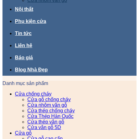
Cửa nhôm vân gỗ
Nội thất
Phụ kiện cửa
Tin tức
Liên hệ
Báo giá
Blog Nhà Đẹp
Danh mục sản phẩm
Cửa chống cháy
Cửa gỗ chống cháy
Cửa nhôm vân gỗ
Cửa thép chống cháy
Cửa Thép Hàn Quốc
Cửa thép vân gỗ
Cửa vân gỗ 5D
Cửa gỗ
Cửa gỗ cao cấp