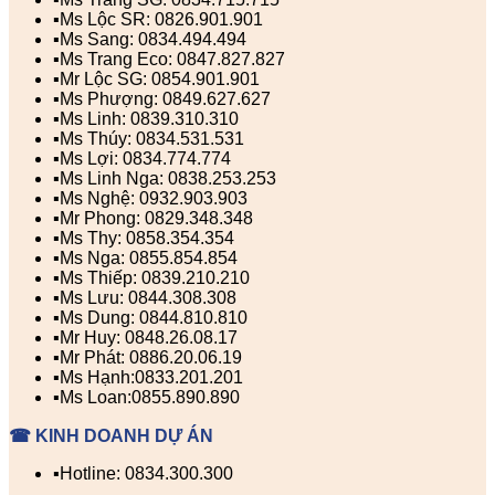
▪️Ms Lộc SR: 0826.901.901
▪️Ms Sang: 0834.494.494
▪️Ms Trang Eco: 0847.827.827
▪️Mr Lộc SG: 0854.901.901
▪️Ms Phượng: 0849.627.627
▪️Ms Linh: 0839.310.310
▪️Ms Thúy: 0834.531.531
▪️Ms Lợi: 0834.774.774
▪️Ms Linh Nga: 0838.253.253
▪️Ms Nghệ: 0932.903.903
▪️Mr Phong: 0829.348.348
▪️Ms Thy: 0858.354.354
▪️Ms Nga: 0855.854.854
▪️Ms Thiếp: 0839.210.210
▪️Ms Lưu: 0844.308.308
▪️Ms Dung: 0844.810.810
▪️Mr Huy: 0848.26.08.17
▪️Mr Phát: 0886.20.06.19
▪️Ms Hạnh:0833.201.201
▪️Ms Loan:0855.890.890
☎ KINH DOANH DỰ ÁN
▪️Hotline: 0834.300.300