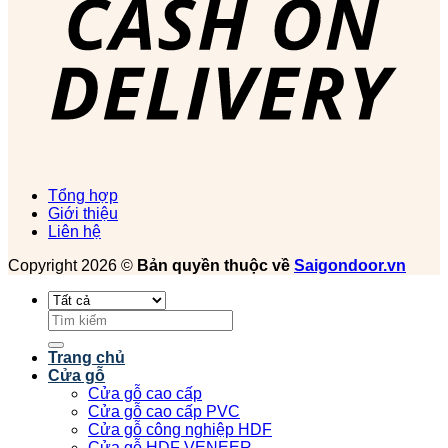
Tổng hợp
Giới thiệu
Liên hệ
Copyright 2026 ©
Bản quyền thuộc về
Saigondoor.vn
Tìm
kiếm:
Trang chủ
Cửa gỗ
Cửa gỗ cao cấp
Cửa gỗ cao cấp PVC
Cửa gỗ công nghiệp HDF
Cửa gỗ HDF VENEER