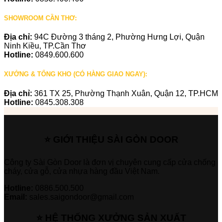
SHOWROOM CẦN THƠ:
Địa chỉ:
94C Đường 3 tháng 2, Phường Hưng Lợi, Quận
Ninh Kiều, TP.Cần Thơ
Hotline:
0849.600.600
XƯỞNG & TỔNG KHO (CÓ HÀNG GIAO NGAY):
Địa chỉ:
361 TX 25, Phường Thạnh Xuân, Quận 12, TP.HCM
Hotline:
0845.308.308
⭐ GIỚI THIỆU SÀI GÒN DOOR
Công ty Sài Gòn Door là đơn vị chuyên cung cấp cửa chống
cháy, cửa gỗ, cửa nhựa hàng đầu Việt Nam.
Hotline:
0886.500.500
Email:
sales.saigondoor@gmail.com
⭐ HỆ THỐNG XƯỞNG SẢN XUẤT