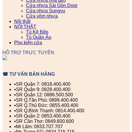
Cửa nhựa nhà tắm
Cửa nhựa Sài Gòn Door
Cửa nhựa Sungyu
Cửa vòm nhựa
Nội thất
NỘI THẤT
Tủ Kệ Bếp
Tủ Quần Áo
Phụ kiện cửa
HỖ TRỢ TRỰC TUYẾN
☎ TƯ VẤN BÁN HÀNG
▪️SR Quận 7: 0818.400.400
▪️SR Quận 9: 0828.400.400
▪️SR Quận 12: 0886.500.500
▪️SR Q.Tân Phú: 0899.400.400
▪️SR Q.Thủ Đức: 0855.400.400
▪️SR Q.Bình Thạnh: 0814.400.400
▪️SR Quận 2: 0853.400.400
▪️SR Cần Thơ: 0849.600.600
▪️Mr Lãm: 0933.707.707
▪️Ms Trang SG: 0834.715.715