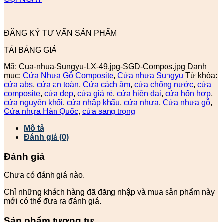
ĐĂNG KÝ TƯ VẤN SẢN PHẨM
TẢI BẢNG GIÁ
Mã:
Cua-nhua-Sungyu-LX-49.jpg-SGD-Compos.jpg
Danh
mục:
Cửa Nhựa Gỗ Composite
,
Cửa nhựa Sungyu
Từ khóa:
cửa abs
,
cửa an toàn
,
Cửa cách âm
,
cửa chống nước
,
cửa
composite
,
cửa đẹp
,
cửa giá rẻ
,
cửa hiện đại
,
cửa hổn hợp
,
cửa nguyên khối
,
cửa nhập khẩu
,
cửa nhựa
,
Cửa nhựa gỗ
,
Cửa nhựa Hàn Quốc
,
cửa sang trọng
Mô tả
Đánh giá (0)
Đánh giá
Chưa có đánh giá nào.
Chỉ những khách hàng đã đăng nhập và mua sản phẩm này
mới có thể đưa ra đánh giá.
Sản phẩm tương tự