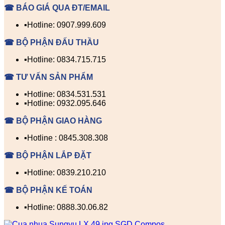
☎ BÁO GIÁ QUA ĐT/EMAIL
▪️Hotline: 0907.999.609
☎ BỘ PHẬN ĐẤU THẦU
▪️Hotline: 0834.715.715
☎ TƯ VẤN SẢN PHẨM
▪️Hotline: 0834.531.531
▪️Hotline: 0932.095.646
☎ BỘ PHẬN GIAO HÀNG
▪️Hotline : 0845.308.308
☎ BỘ PHẬN LẮP ĐẶT
▪️Hotline: 0839.210.210
☎ BỘ PHẬN KẾ TOÁN
▪️Hotline: 0888.30.06.82