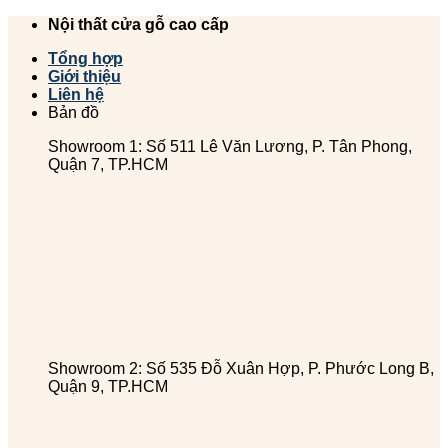
Chuyển
Nội thất cửa gỗ cao cấp
đến
Tổng hợp
nội
Giới thiệu
dung
Liên hệ
Bản đồ
Showroom 1: Số 511 Lê Văn Lương, P. Tân Phong,
Quận 7, TP.HCM
Showroom 2: Số 535 Đỗ Xuân Hợp, P. Phước Long B,
Quận 9, TP.HCM