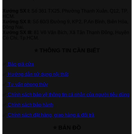
Xưởng SX I:
Số 361 TX25, Phường Thạnh Xuân, Q12, TP.
HCM.
Xưởng SX II:
Số 60/3 Đường 9, KP2, P.An Bình, Biên Hòa,
Đồng Nai.
Xưởng SX III:
81 Võ Văn Bích, Xã Tân Thạnh Đông, Huyện
Củ Chi, Tp.HCM.
⭐ THÔNG TIN CẦN BIẾT
✅
Báo giá cửa
✅
Hướng dẫn sử dụng nội thất
✅
Tư vấn phong thủy
✅
Chính sách bảo vệ thông tin cá nhân của người tiêu dùng
✅
Chính sách bảo hành
✅
Chính sách đặt hàng, giao hàng & đổi trả
⭐ BẢN ĐỒ