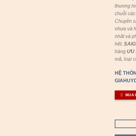
thương hi
chuỗi cá
Chuyên s
nhựa và h
nhất và p
hết,
SAI
hàng
ƯU 
mã, loại 
HỆ THỐN
GIAHUYD
MUA 