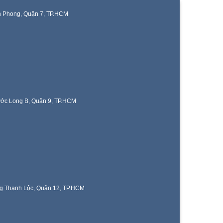
n Phong, Quận 7, TP.HCM
ước Long B, Quận 9, TP.HCM
g Thạnh Lộc, Quận 12, TP.HCM