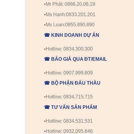
▪️Mr Phát: 0886.20.06.19
▪️Ms Hạnh:0833.201.201
▪️Ms Loan:0855.890.890
☎ KINH DOANH DỰ ÁN
▪️Hotline: 0834.300.300
☎ BÁO GIÁ QUA ĐT/EMAIL
▪️Hotline: 0907.999.609
☎ BỘ PHẬN ĐẤU THẦU
▪️Hotline: 0834.715.715
☎ TƯ VẤN SẢN PHẨM
▪️Hotline: 0834.531.531
▪️Hotline: 0932.095.646