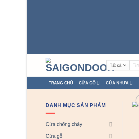
Tìm
kiếm
TRANG CHỦ
CỬA GỖ
CỬA NHỰA
DANH MỤC SẢN PHẨM
Cửa chống cháy
Cửa gỗ