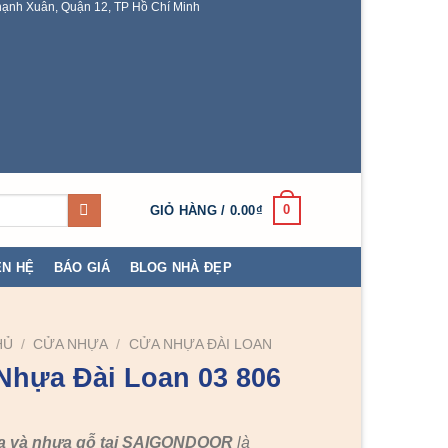
ạnh Xuân, Quận 12, TP Hồ Chí Minh
0
GIỎ HÀNG /
0.00
₫
ÊN HỆ
BÁO GIÁ
BLOG NHÀ ĐẸP
HỦ
/
CỬA NHỰA
/
CỬA NHỰA ĐÀI LOAN
Nhựa Đài Loan 03 806
a và nhựa gỗ tại SAIGONDOOR
là