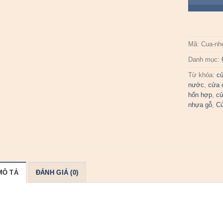
Mã:
Cua-nh
Danh mục:
Từ khóa:
c
nước
,
cửa 
hổn hợp
,
cử
nhựa gỗ
,
C
MÔ TẢ
ĐÁNH GIÁ (0)