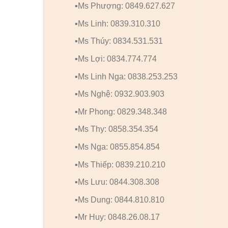
▪️Ms Phượng: 0849.627.627
▪️Ms Linh: 0839.310.310
▪️Ms Thúy: 0834.531.531
▪️Ms Lợi: 0834.774.774
▪️Ms Linh Nga: 0838.253.253
▪️Ms Nghệ: 0932.903.903
▪️Mr Phong: 0829.348.348
▪️Ms Thy: 0858.354.354
▪️Ms Nga: 0855.854.854
▪️Ms Thiếp: 0839.210.210
▪️Ms Lưu: 0844.308.308
▪️Ms Dung: 0844.810.810
▪️Mr Huy: 0848.26.08.17