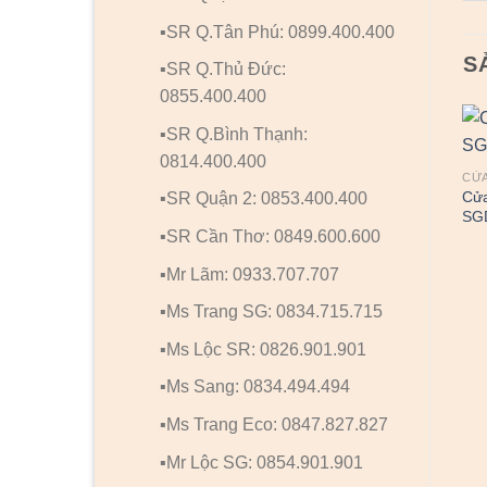
▪️SR Q.Tân Phú: 0899.400.400
S
▪️SR Q.Thủ Đức:
0855.400.400
▪️SR Q.Bình Thạnh:
0814.400.400
CỬA
Cửa
▪️SR Quận 2: 0853.400.400
SG
▪️SR Cần Thơ: 0849.600.600
▪️Mr Lãm: 0933.707.707
▪️Ms Trang SG: 0834.715.715
▪️Ms Lộc SR: 0826.901.901
▪️Ms Sang: 0834.494.494
▪️Ms Trang Eco: 0847.827.827
▪️Mr Lộc SG: 0854.901.901