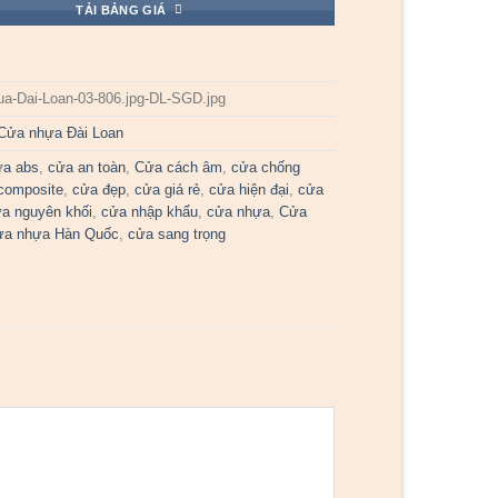
TẢI BẢNG GIÁ
ua-Dai-Loan-03-806.jpg-DL-SGD.jpg
Cửa nhựa Đài Loan
ửa abs
,
cửa an toàn
,
Cửa cách âm
,
cửa chống
composite
,
cửa đẹp
,
cửa giá rẻ
,
cửa hiện đại
,
cửa
a nguyên khối
,
cửa nhập khẩu
,
cửa nhựa
,
Cửa
ửa nhựa Hàn Quốc
,
cửa sang trọng