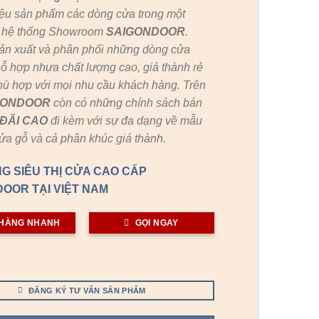
ệu sản phẩm các dòng cửa trong một
c hệ thống Showroom
SAIGONDOOR
.
ản xuất và phân phối những dòng cửa
ỗ hợp nhựa chất lượng cao, giá thành rẻ
hù hợp với mọi nhu cầu khách hàng. Trên
GONDOOR
còn có những chính sách bán
ĐÃI
CAO
đi kèm với sự đa dạng về mẫu
cửa gỗ và cả phân khúc giá thành.
G SIÊU THỊ CỬA CAO CẤP
OOR TẠI VIỆT NAM
HÀNG NHANH
GỌI NGAY
ĐĂNG KÝ TƯ VẤN SẢN PHẨM