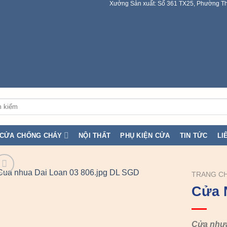
Xưởng Sản xuất: Số 361 TX25, Phường Th
:
CỬA CHỐNG CHÁY
NỘI THẤT
PHỤ KIỆN CỬA
TIN TỨC
LI
TRANG C
Cửa 
Cửa nhự