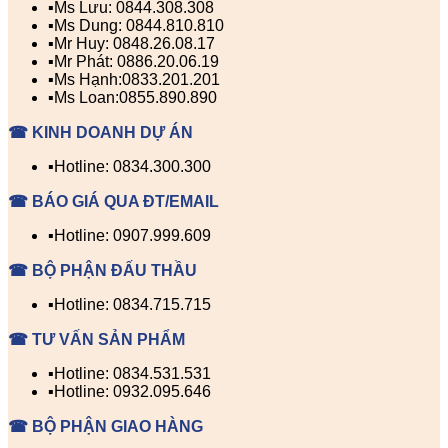
▪️Ms Lưu: 0844.308.308
▪️Ms Dung: 0844.810.810
▪️Mr Huy: 0848.26.08.17
▪️Mr Phát: 0886.20.06.19
▪️Ms Hạnh:0833.201.201
▪️Ms Loan:0855.890.890
☎ KINH DOANH DỰ ÁN
▪️Hotline: 0834.300.300
☎ BÁO GIÁ QUA ĐT/EMAIL
▪️Hotline: 0907.999.609
☎ BỘ PHẬN ĐẤU THẦU
▪️Hotline: 0834.715.715
☎ TƯ VẤN SẢN PHẨM
▪️Hotline: 0834.531.531
▪️Hotline: 0932.095.646
☎ BỘ PHẬN GIAO HÀNG