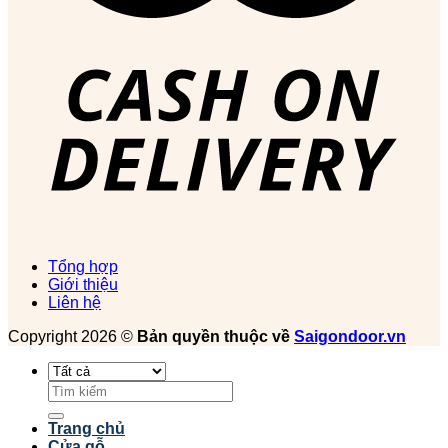
Tổng hợp
Giới thiệu
Liên hệ
Copyright 2026 ©
Bản quyền thuộc về
Saigondoor.vn
Tìm
kiếm:
Trang chủ
Cửa gỗ