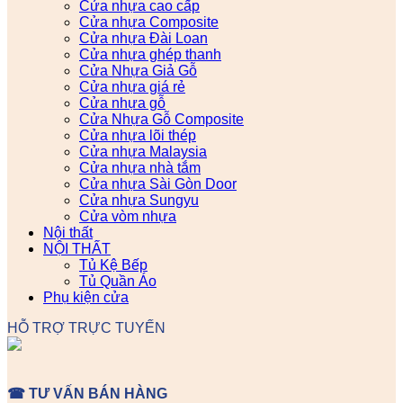
Cửa nhựa cao cấp
Cửa nhựa Composite
Cửa nhựa Đài Loan
Cửa nhựa ghép thanh
Cửa Nhựa Giả Gỗ
Cửa nhựa giá rẻ
Cửa nhựa gỗ
Cửa Nhựa Gỗ Composite
Cửa nhựa lõi thép
Cửa nhựa Malaysia
Cửa nhựa nhà tắm
Cửa nhựa Sài Gòn Door
Cửa nhựa Sungyu
Cửa vòm nhựa
Nội thất
NỘI THẤT
Tủ Kệ Bếp
Tủ Quần Áo
Phụ kiện cửa
HỖ TRỢ TRỰC TUYẾN
☎ TƯ VẤN BÁN HÀNG