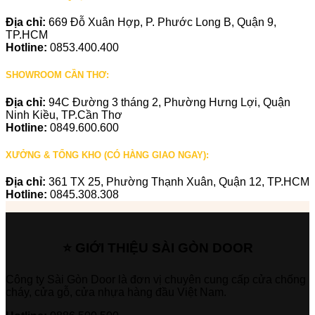
Địa chỉ:
669 Đỗ Xuân Hợp, P. Phước Long B, Quận 9,
TP.HCM
Hotline:
0853.400.400
SHOWROOM CẦN THƠ:
Địa chỉ:
94C Đường 3 tháng 2, Phường Hưng Lợi, Quận
Ninh Kiều, TP.Cần Thơ
Hotline:
0849.600.600
XƯỞNG & TỔNG KHO (CÓ HÀNG GIAO NGAY):
Địa chỉ:
361 TX 25, Phường Thạnh Xuân, Quận 12, TP.HCM
Hotline:
0845.308.308
⭐ GIỚI THIỆU SÀI GÒN DOOR
Công ty Sài Gòn Door là đơn vị chuyên cung cấp cửa chống
cháy, cửa gỗ, cửa nhựa hàng đầu Việt Nam.