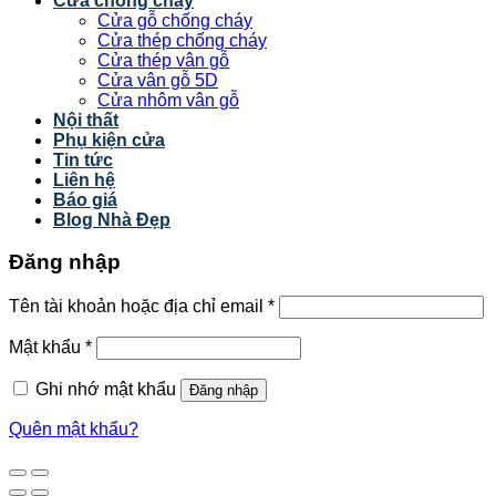
Cửa chống cháy
Cửa gỗ chống cháy
Cửa thép chống cháy
Cửa thép vân gỗ
Cửa vân gỗ 5D
Cửa nhôm vân gỗ
Nội thất
Phụ kiện cửa
Tin tức
Liên hệ
Báo giá
Blog Nhà Đẹp
Đăng nhập
Tên tài khoản hoặc địa chỉ email
*
Mật khẩu
*
Ghi nhớ mật khẩu
Đăng nhập
Quên mật khẩu?