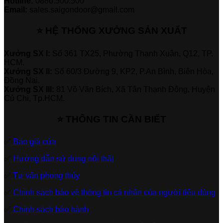
Hotline:
0886.500.500
Email:
sales.saigondoor@gmail.com
⭐ HỆ THỐNG XƯỞNG SẢN XUẤT
Xưởng SX I:
Số 361 TX25, Phường Thạnh Xuân, Q12, TP.
HCM.
Xưởng SX II:
Số 60/3 Đường 9, KP2, P.An Bình, Biên Hòa,
Đồng Nai.
Xưởng SX III:
81 Võ Văn Bích, Xã Tân Thạnh Đông, Huyện
Củ Chi, Tp.HCM.
⭐ THÔNG TIN CẦN BIẾT
✅
Báo giá cửa
✅
Hướng dẫn sử dụng nội thất
✅
Tư vấn phong thủy
✅
Chính sách bảo vệ thông tin cá nhân của người tiêu dùng
✅
Chính sách bảo hành