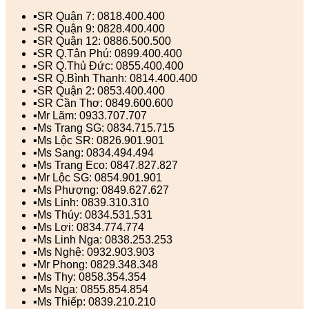
▪️SR Quận 7: 0818.400.400
▪️SR Quận 9: 0828.400.400
▪️SR Quận 12: 0886.500.500
▪️SR Q.Tân Phú: 0899.400.400
▪️SR Q.Thủ Đức: 0855.400.400
▪️SR Q.Bình Thạnh: 0814.400.400
▪️SR Quận 2: 0853.400.400
▪️SR Cần Thơ: 0849.600.600
▪️Mr Lãm: 0933.707.707
▪️Ms Trang SG: 0834.715.715
▪️Ms Lộc SR: 0826.901.901
▪️Ms Sang: 0834.494.494
▪️Ms Trang Eco: 0847.827.827
▪️Mr Lộc SG: 0854.901.901
▪️Ms Phượng: 0849.627.627
▪️Ms Linh: 0839.310.310
▪️Ms Thúy: 0834.531.531
▪️Ms Lợi: 0834.774.774
▪️Ms Linh Nga: 0838.253.253
▪️Ms Nghệ: 0932.903.903
▪️Mr Phong: 0829.348.348
▪️Ms Thy: 0858.354.354
▪️Ms Nga: 0855.854.854
▪️Ms Thiếp: 0839.210.210