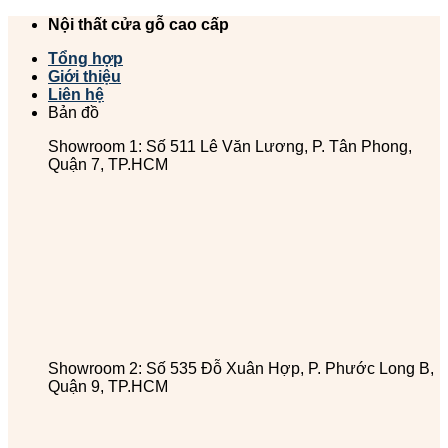
Chuyển
Nội thất cửa gỗ cao cấp
đến
Tổng hợp
nội
Giới thiệu
dung
Liên hệ
Bản đồ
Showroom 1: Số 511 Lê Văn Lương, P. Tân Phong,
Quận 7, TP.HCM
Showroom 2: Số 535 Đỗ Xuân Hợp, P. Phước Long B,
Quận 9, TP.HCM