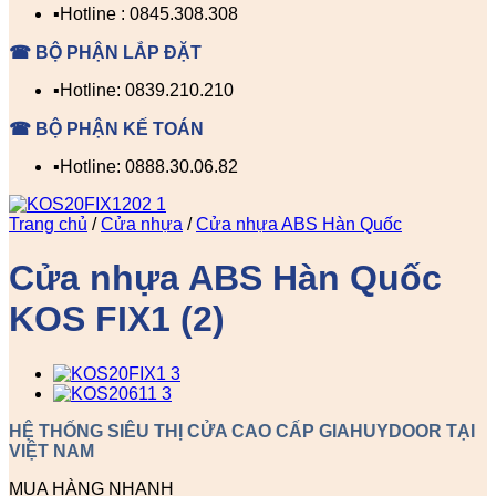
▪️Hotline : 0845.308.308
☎ BỘ PHẬN LẮP ĐẶT
▪️Hotline: 0839.210.210
☎ BỘ PHẬN KẾ TOÁN
▪️Hotline: 0888.30.06.82
Trang chủ
/
Cửa nhựa
/
Cửa nhựa ABS Hàn Quốc
Cửa nhựa ABS Hàn Quốc
KOS FIX1 (2)
HỆ THỐNG SIÊU THỊ CỬA CAO CẤP GIAHUYDOOR TẠI
VIỆT NAM
MUA HÀNG NHANH