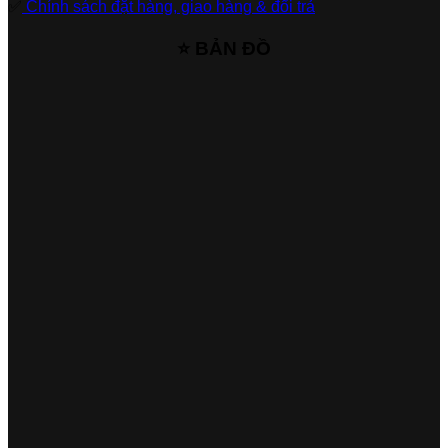
✅
Chính sách đặt hàng, giao hàng & đổi trả
⭐ BẢN ĐỒ