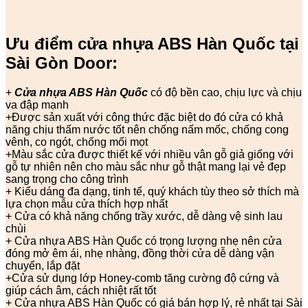
Ưu điểm cửa nhựa ABS Hàn Quốc tại
Sài Gòn Door:
+
Cửa nhựa ABS Hàn Quốc
có độ bền cao, chịu lực và chịu
va đập mạnh
+Được sản xuất với công thức đặc biệt do đó cửa có khả
năng chịu thấm nước tốt nên chống nấm mốc, chống cong
vênh, co ngót, chống mối mọt
+Màu sắc cửa được thiết kế với nhiều vân gỗ giả giống với
gỗ tự nhiên nên cho màu sắc như gỗ thật mang lại vẻ đẹp
sang trọng cho công trình
+ Kiểu dáng đa dạng, tinh tế, quý khách tùy theo sở thích mà
lựa chọn mẫu cửa thích hợp nhất
+ Cửa có khả năng chống trầy xước, dễ dàng vệ sinh lau
chùi
+ Cửa nhựa ABS Hàn Quốc có trọng lượng nhẹ nên cửa
đóng mở êm ái, nhẹ nhàng, đồng thời cửa dễ dàng vận
chuyển, lắp đặt
+Cửa sử dụng lớp Honey-comb tăng cường độ cứng và
giúp cách âm, cách nhiệt rất tốt
+ Cửa nhựa ABS Hàn Quốc có giá bán hợp lý, rẻ nhất tại Sài