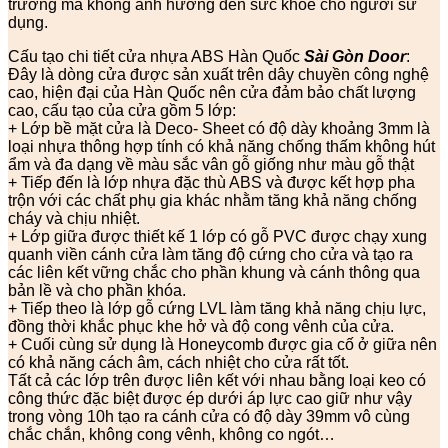
trường mà không ảnh hưởng đến sức khỏe cho người sử
dụng.
Cấu tạo chi tiết cửa nhựa ABS Hàn Quốc
Sài Gòn Door
:
Đây là dòng cửa được sản xuất trên dây chuyền công nghệ
cao, hiện đại của Hàn Quốc nên cửa đảm bảo chất lượng
cao, cấu tạo của cửa gồm 5 lớp:
+ Lớp bề mặt cửa là Deco- Sheet có độ dày khoảng 3mm là
loại nhựa thông hợp tính có khả năng chống thấm không hút
ẩm và đa dạng về màu sắc vân gỗ giống như màu gỗ thật
+ Tiếp đến là lớp nhựa đặc thù ABS và được kết hợp pha
trộn với các chất phụ gia khác nhằm tăng khả năng chống
cháy và chịu nhiệt.
+ Lớp giữa được thiết kế 1 lớp có gỗ PVC được chạy xung
quanh viền cánh cửa làm tăng độ cứng cho cửa và tạo ra
các liên kết vững chắc cho phần khung và cánh thông qua
bản lề và cho phần khóa.
+ Tiếp theo là lớp gỗ cứng LVL làm tăng khả năng chịu lực,
đồng thời khắc phục khe hở và độ cong vênh của cửa.
+ Cuối cùng sử dụng là Honeycomb được gia cố ở giữa nên
có khả năng cách âm, cách nhiệt cho cửa rất tốt.
Tất cả các lớp trên được liên kết với nhau bằng loại keo có
công thức đặc biệt được ép dưới áp lực cao giữ như vậy
trong vòng 10h tạo ra cánh cửa có độ dày 39mm vô cùng
chắc chắn, không cong vênh, không co ngót…