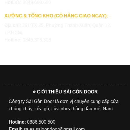
Hotline:
0849.600.600
XƯỞNG & TỔNG KHO (CÓ HÀNG GIAO NGAY):
Địa chỉ:
361 TX 25, Phường Thạnh Xuân, Quận 12,
TP.HCM
Hotline:
0845.308.308
⭐ GIỚI THIỆU SÀI GÒN DOOR
Công ty Sài Gòn Door là đơn vị chuyên cung cấp cửa
chống cháy, cửa gỗ, cửa nhựa hàng đầu Việt Nam.
Hotline:
0886.500.500
Email:
sales.saigondoor@gmail.com