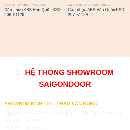
CỬA NHỰA ABS HÀN QUỐC
CỬA NHỰA ABS HÀN QUỐC
Cửa nhựa ABS Hàn Quốc KSD
Cửa nhựa ABS Hàn Quốc KSD
206-K1129
207-K1129
HỆ THỐNG SHOWROOM
SAIGONDOOR
SHOWROM BÌNH LỢI – PHẠM VĂN ĐỒNG
Địa chỉ:
Số 615 Phạm Văn Đồng, P. Hiệp Bình Chánh, Q.
Thủ Đức, Tp.HCM
Hotline:
0824.400.400