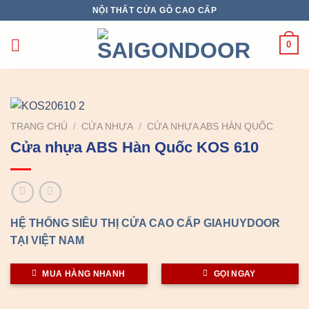
Chuyển
NỘI THẤT CỬA GỖ CAO CẤP
đến
nội
0
dung
TRANG CHỦ
/
CỬA NHỰA
/
CỬA NHỰA ABS HÀN QUỐC
Cửa nhựa ABS Hàn Quốc KOS 610
HỆ THỐNG SIÊU THỊ CỬA CAO CẤP GIAHUYDOOR
TẠI VIỆT NAM
MUA HÀNG NHANH
GỌI NGAY