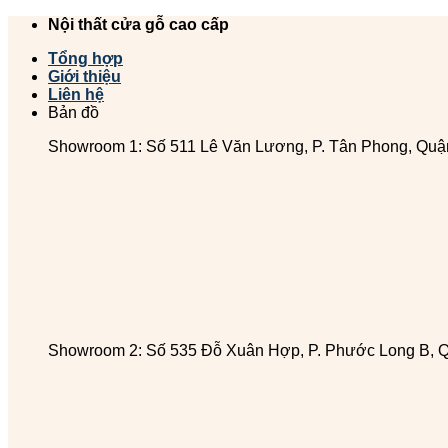
Chuyển
Nội thất cửa gỗ cao cấp
đến
Tổng hợp
nội
Giới thiệu
dung
Liên hệ
Bản đồ
Showroom 1: Số 511 Lê Văn Lương, P. Tân Phong, Quậ
Showroom 2: Số 535 Đỗ Xuân Hợp, P. Phước Long B, 