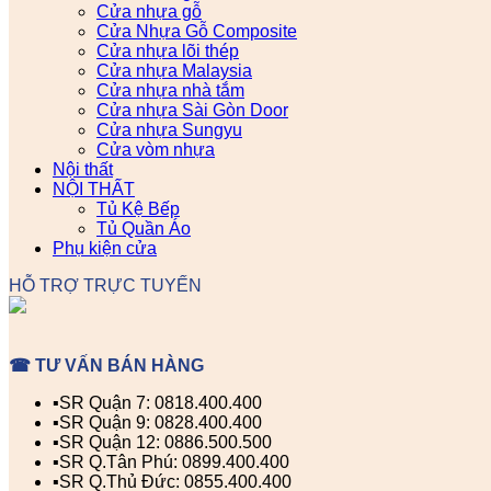
Cửa nhựa gỗ
Cửa Nhựa Gỗ Composite
Cửa nhựa lõi thép
Cửa nhựa Malaysia
Cửa nhựa nhà tắm
Cửa nhựa Sài Gòn Door
Cửa nhựa Sungyu
Cửa vòm nhựa
Nội thất
NỘI THẤT
Tủ Kệ Bếp
Tủ Quần Áo
Phụ kiện cửa
HỖ TRỢ TRỰC TUYẾN
☎ TƯ VẤN BÁN HÀNG
▪️SR Quận 7: 0818.400.400
▪️SR Quận 9: 0828.400.400
▪️SR Quận 12: 0886.500.500
▪️SR Q.Tân Phú: 0899.400.400
▪️SR Q.Thủ Đức: 0855.400.400