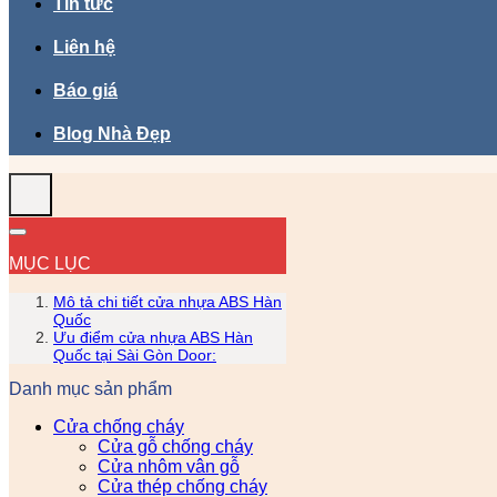
Tin tức
Liên hệ
Báo giá
Blog Nhà Đẹp
MỤC LỤC
Mô tả chi tiết cửa nhựa ABS Hàn
Quốc
Ưu điểm cửa nhựa ABS Hàn
Quốc tại Sài Gòn Door:
Danh mục sản phẩm
Cửa chống cháy
Cửa gỗ chống cháy
Cửa nhôm vân gỗ
Cửa thép chống cháy