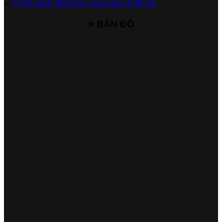
✅
Chính sách đặt hàng, giao hàng & đổi trả
⭐ BẢN ĐỒ