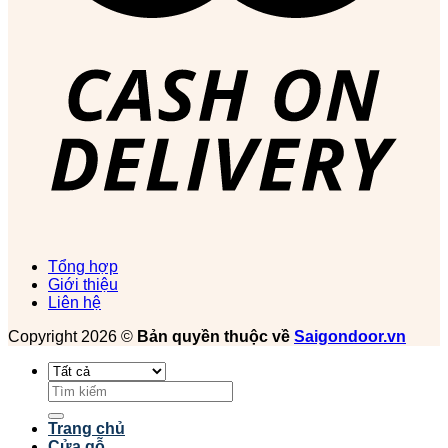
Tổng hợp
Giới thiệu
Liên hệ
Copyright 2026 ©
Bản quyền thuộc về
Saigondoor.vn
Tìm
kiếm:
Trang chủ
Cửa gỗ