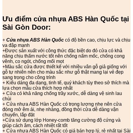
Ưu điểm cửa nhựa ABS Hàn Quốc tại
Sài Gòn Door:
+
Cửa nhựa ABS Hàn Quốc
có độ bền cao, chịu lực và chịu
va đập mạnh
+Được sản xuất với công thức đặc biệt do đó cửa có khả
năng chịu thấm nước tốt nên chống nấm mốc, chống cong
vênh, co ngót, chống mối mọt
+Màu sắc cửa được thiết kế với nhiều vân gỗ giả giống với
gỗ tự nhiên nên cho màu sắc như gỗ thật mang lại vẻ đẹp
sang trọng cho công trình
+ Kiểu dáng đa dạng, tinh tế, quý khách tùy theo sở thích mà
lựa chọn mẫu cửa thích hợp nhất
+ Cửa có khả năng chống trầy xước, dễ dàng vệ sinh lau
chùi
+ Cửa nhựa ABS Hàn Quốc có trọng lượng nhẹ nên cửa
đóng mở êm ái, nhẹ nhàng, đồng thời cửa dễ dàng vận
chuyển, lắp đặt
+Cửa sử dụng lớp Honey-comb tăng cường độ cứng và
giúp cách âm, cách nhiệt rất tốt
+ Cửa nhựa ABS Hàn Quốc có giá bán hợp lý, rẻ nhất tại Sài