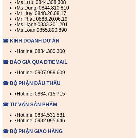
▪️Ms Lưu: 0844.308.308
▪️Ms Dung: 0844.810.810
▪️Mr Huy: 0848.26.08.17
▪️Mr Phát: 0886.20.06.19
▪️Ms Hạnh:0833.201.201
▪️Ms Loan:0855.890.890
☎ KINH DOANH DỰ ÁN
▪️Hotline: 0834.300.300
☎ BÁO GIÁ QUA ĐT/EMAIL
▪️Hotline: 0907.999.609
☎ BỘ PHẬN ĐẤU THẦU
▪️Hotline: 0834.715.715
☎ TƯ VẤN SẢN PHẨM
▪️Hotline: 0834.531.531
▪️Hotline: 0932.095.646
☎ BỘ PHẬN GIAO HÀNG