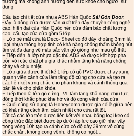
trường mà không ảnh hưởng đến sức khỏe cho người sử
dụng.
Cấu tạo chi tiết cửa nhựa ABS Hàn Quốc
Sài Gòn Door
:
Đây là dòng cửa được sản xuất trên dây chuyền công nghệ
cao, hiện đại của Hàn Quốc nên cửa đảm bảo chất lượng
cao, cấu tạo của cửa gồm 5 lớp:
+ Lớp bề mặt cửa là Deco- Sheet có độ dày khoảng 3mm là
loại nhựa thông hợp tính có khả năng chống thấm không hút
ẩm và đa dạng về màu sắc vân gỗ giống như màu gỗ thật
+ Tiếp đến là lớp nhựa đặc thù ABS và được kết hợp pha
trộn với các chất phụ gia khác nhằm tăng khả năng chống
cháy và chịu nhiệt.
+ Lớp giữa được thiết kế 1 lớp có gỗ PVC được chạy xung
quanh viền cánh cửa làm tăng độ cứng cho cửa và tạo ra
các liên kết vững chắc cho phần khung và cánh thông qua
bản lề và cho phần khóa.
+ Tiếp theo là lớp gỗ cứng LVL làm tăng khả năng chịu lực,
đồng thời khắc phục khe hở và độ cong vênh của cửa.
+ Cuối cùng sử dụng là Honeycomb được gia cố ở giữa nên
có khả năng cách âm, cách nhiệt cho cửa rất tốt.
Tất cả các lớp trên được liên kết với nhau bằng loại keo có
công thức đặc biệt được ép dưới áp lực cao giữ như vậy
trong vòng 10h tạo ra cánh cửa có độ dày 39mm vô cùng
chắc chắn, không cong vênh, không co ngót…