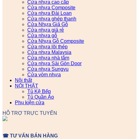
Cửa nhựa cao cấp
Cửa nhựa Composite
Cửa nhựa Đài Loan
Cửa nhựa ghép thanh
Cửa Nhựa Giả Gỗ
Cửa nhựa giá rẻ
Cửa nhựa gỗ
Cửa Nhựa Gỗ Composite
Cửa nhựa lõi thép
Cửa nhựa Malaysia
Cửa nhựa nhà tắm
Cửa nhựa Sài Gòn Door
Cửa nhựa Sungyu
Cửa vòm nhựa
Nội thất
NỘI THẤT
Tủ Kệ Bếp
Tủ Quần Áo
Phụ kiện cửa
HỖ TRỢ TRỰC TUYẾN
☎ TƯ VẤN BÁN HÀNG