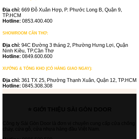
Địa chỉ:
669 Đỗ Xuân Hợp, P. Phước Long B, Quận 9,
TP.HCM
Hotline:
0853.400.400
SHOWROOM CẦN THƠ:
Địa chỉ:
94C Đường 3 tháng 2, Phường Hưng Lợi, Quận
Ninh Kiều, TP.Cần Thơ
Hotline:
0849.600.600
XƯỞNG & TỔNG KHO (CÓ HÀNG GIAO NGAY):
Địa chỉ:
361 TX 25, Phường Thạnh Xuân, Quận 12, TP.HCM
Hotline:
0845.308.308
⭐ GIỚI THIỆU SÀI GÒN DOOR
Công ty Sài Gòn Door là đơn vị chuyên cung cấp cửa chống
cháy, cửa gỗ, cửa nhựa hàng đầu Việt Nam.