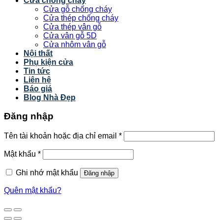
Cửa chống cháy
Cửa gỗ chống cháy
Cửa thép chống cháy
Cửa thép vân gỗ
Cửa vân gỗ 5D
Cửa nhôm vân gỗ
Nội thất
Phụ kiện cửa
Tin tức
Liên hệ
Báo giá
Blog Nhà Đẹp
Đăng nhập
Tên tài khoản hoặc địa chỉ email
*
Mật khẩu
*
Ghi nhớ mật khẩu
Đăng nhập
Quên mật khẩu?