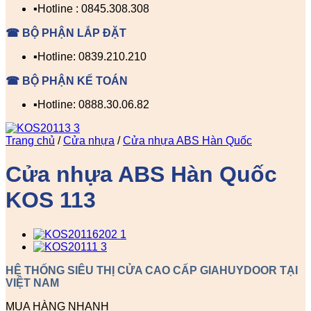
▪️Hotline : 0845.308.308
☎ BỘ PHẬN LẮP ĐẶT
▪️Hotline: 0839.210.210
☎ BỘ PHẬN KẾ TOÁN
▪️Hotline: 0888.30.06.82
Trang chủ
/
Cửa nhựa
/
Cửa nhựa ABS Hàn Quốc
Cửa nhựa ABS Hàn Quốc
KOS 113
HỆ THỐNG SIÊU THỊ CỬA CAO CẤP GIAHUYDOOR TẠI
VIỆT NAM
MUA HÀNG NHANH