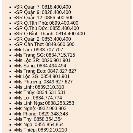
▪️SR Quận 7: 0818.400.400
▪️SR Quận 9: 0828.400.400
▪️SR Quận 12: 0886.500.500
▪️SR Q.Tân Phú: 0899.400.400
▪️SR Q.Thủ Đức: 0855.400.400
▪️SR Q.Bình Thạnh: 0814.400.400
▪️SR Quận 2: 0853.400.400
▪️SR Cần Thơ: 0849.600.600
▪️Mr Lãm: 0933.707.707
▪️Ms Trang SG: 0834.715.715
▪️Ms Lộc SR: 0826.901.901
▪️Ms Sang: 0834.494.494
▪️Ms Trang Eco: 0847.827.827
▪️Mr Lộc SG: 0854.901.901
▪️Ms Phượng: 0849.627.627
▪️Ms Linh: 0839.310.310
▪️Ms Thúy: 0834.531.531
▪️Ms Lợi: 0834.774.774
▪️Ms Linh Nga: 0838.253.253
▪️Ms Nghệ: 0932.903.903
▪️Mr Phong: 0829.348.348
▪️Ms Thy: 0858.354.354
▪️Ms Nga: 0855.854.854
▪️Ms Thiếp: 0839.210.210