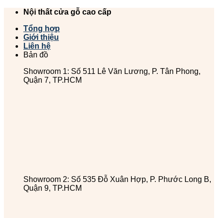
Chuyển
Nội thất cửa gỗ cao cấp
đến
Tổng hợp
nội
Giới thiệu
dung
Liên hệ
Bản đồ
Showroom 1: Số 511 Lê Văn Lương, P. Tân Phong,
Quận 7, TP.HCM
Showroom 2: Số 535 Đỗ Xuân Hợp, P. Phước Long B,
Quận 9, TP.HCM