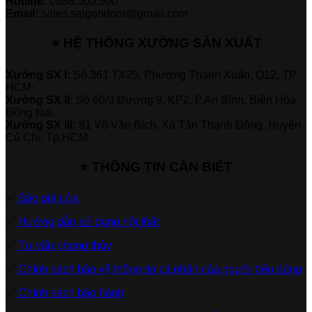
Hotline:
0886.500.500
Email:
sales.saigondoor@gmail.com
⭐ HỆ THỐNG XƯỞNG SẢN XUẤT
Xưởng SX I:
Số 361 TX25, Phường Thạnh Xuân, Q12, TP.
HCM.
Xưởng SX II:
Số 60/3 Đường 9, KP2, P.An Bình, Biên Hòa,
Đồng Nai.
Xưởng SX III:
81 Võ Văn Bích, Xã Tân Thạnh Đông, Huyện
Củ Chi, Tp.HCM.
⭐ THÔNG TIN CẦN BIẾT
✅
Báo giá cửa
✅
Hướng dẫn sử dụng nội thất
✅
Tư vấn phong thủy
✅
Chính sách bảo vệ thông tin cá nhân của người tiêu dùng
✅
Chính sách bảo hành