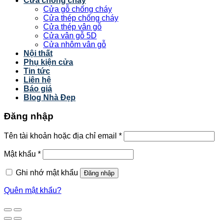
Cửa chống cháy
Cửa gỗ chống cháy
Cửa thép chống cháy
Cửa thép vân gỗ
Cửa vân gỗ 5D
Cửa nhôm vân gỗ
Nội thất
Phụ kiện cửa
Tin tức
Liên hệ
Báo giá
Blog Nhà Đẹp
Đăng nhập
Tên tài khoản hoặc địa chỉ email
*
Mật khẩu
*
Ghi nhớ mật khẩu
Đăng nhập
Quên mật khẩu?