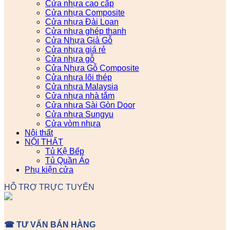
Cửa nhựa cao cấp
Cửa nhựa Composite
Cửa nhựa Đài Loan
Cửa nhựa ghép thanh
Cửa Nhựa Giả Gỗ
Cửa nhựa giá rẻ
Cửa nhựa gỗ
Cửa Nhựa Gỗ Composite
Cửa nhựa lõi thép
Cửa nhựa Malaysia
Cửa nhựa nhà tắm
Cửa nhựa Sài Gòn Door
Cửa nhựa Sungyu
Cửa vòm nhựa
Nội thất
NỘI THẤT
Tủ Kệ Bếp
Tủ Quần Áo
Phụ kiện cửa
HỖ TRỢ TRỰC TUYẾN
☎ TƯ VẤN BÁN HÀNG