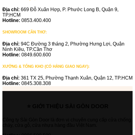
Địa chỉ:
669 Đỗ Xuân Hợp, P. Phước Long B, Quận 9,
TP.HCM
Hotline:
0853.400.400
SHOWROOM CẦN THƠ:
Địa chỉ:
94C Đường 3 tháng 2, Phường Hưng Lợi, Quận
Ninh Kiều, TP.Cần Thơ
Hotline:
0849.600.600
XƯỞNG & TỔNG KHO (CÓ HÀNG GIAO NGAY):
Địa chỉ:
361 TX 25, Phường Thạnh Xuân, Quận 12, TP.HCM
Hotline:
0845.308.308
⭐ GIỚI THIỆU SÀI GÒN DOOR
Công ty Sài Gòn Door là đơn vị chuyên cung cấp cửa chống
cháy, cửa gỗ, cửa nhựa hàng đầu Việt Nam.