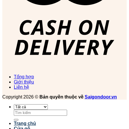
Tổng hợp
Giới thiệu
Liên hệ
Copyright 2026 ©
Bản quyền thuộc về
Saigondoor.vn
Tìm
kiếm:
Trang chủ
Cửa gỗ