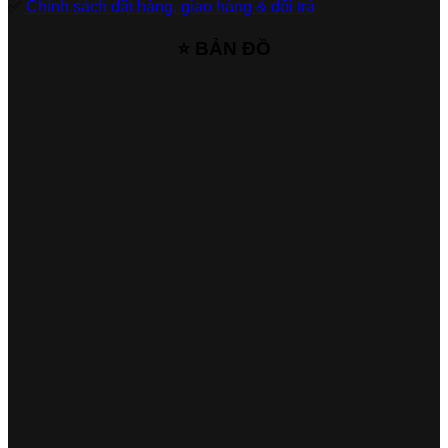
✅
Chính sách đặt hàng, giao hàng & đổi trả
⭐ BẢN ĐỒ