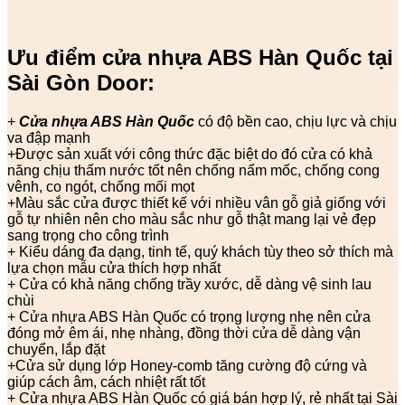
Ưu điểm cửa nhựa ABS Hàn Quốc tại
Sài Gòn Door:
+
Cửa nhựa ABS Hàn Quốc
có độ bền cao, chịu lực và chịu
va đập mạnh
+Được sản xuất với công thức đặc biệt do đó cửa có khả
năng chịu thấm nước tốt nên chống nấm mốc, chống cong
vênh, co ngót, chống mối mọt
+Màu sắc cửa được thiết kế với nhiều vân gỗ giả giống với
gỗ tự nhiên nên cho màu sắc như gỗ thật mang lại vẻ đẹp
sang trọng cho công trình
+ Kiểu dáng đa dạng, tinh tế, quý khách tùy theo sở thích mà
lựa chọn mẫu cửa thích hợp nhất
+ Cửa có khả năng chống trầy xước, dễ dàng vệ sinh lau
chùi
+ Cửa nhựa ABS Hàn Quốc có trọng lượng nhẹ nên cửa
đóng mở êm ái, nhẹ nhàng, đồng thời cửa dễ dàng vận
chuyển, lắp đặt
+Cửa sử dụng lớp Honey-comb tăng cường độ cứng và
giúp cách âm, cách nhiệt rất tốt
+ Cửa nhựa ABS Hàn Quốc có giá bán hợp lý, rẻ nhất tại Sài