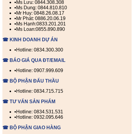
▪️Ms Lưu: 0844.308.308
▪️Ms Dung: 0844.810.810
▪️Mr Huy: 0848.26.08.17
▪️Mr Phát: 0886.20.06.19
▪️Ms Hạnh:0833.201.201
▪️Ms Loan:0855.890.890
☎ KINH DOANH DỰ ÁN
▪️Hotline: 0834.300.300
☎ BÁO GIÁ QUA ĐT/EMAIL
▪️Hotline: 0907.999.609
☎ BỘ PHẬN ĐẤU THẦU
▪️Hotline: 0834.715.715
☎ TƯ VẤN SẢN PHẨM
▪️Hotline: 0834.531.531
▪️Hotline: 0932.095.646
☎ BỘ PHẬN GIAO HÀNG