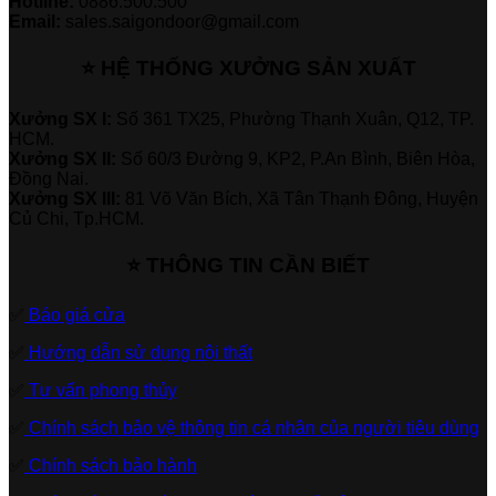
Hotline:
0886.500.500
Email:
sales.saigondoor@gmail.com
⭐ HỆ THỐNG XƯỞNG SẢN XUẤT
Xưởng SX I:
Số 361 TX25, Phường Thạnh Xuân, Q12, TP.
HCM.
Xưởng SX II:
Số 60/3 Đường 9, KP2, P.An Bình, Biên Hòa,
Đồng Nai.
Xưởng SX III:
81 Võ Văn Bích, Xã Tân Thạnh Đông, Huyện
Củ Chi, Tp.HCM.
⭐ THÔNG TIN CẦN BIẾT
✅
Báo giá cửa
✅
Hướng dẫn sử dụng nội thất
✅
Tư vấn phong thủy
✅
Chính sách bảo vệ thông tin cá nhân của người tiêu dùng
✅
Chính sách bảo hành