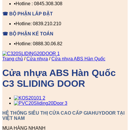
▪️Hotline : 0845.308.308
☎ BỘ PHẬN LẮP ĐẶT
▪️Hotline: 0839.210.210
☎ BỘ PHẬN KẾ TOÁN
▪️Hotline: 0888.30.06.82
Trang chủ
/
Cửa nhựa
/
Cửa nhựa ABS Hàn Quốc
Cửa nhựa ABS Hàn Quốc
C3 SLIDING DOOR
HỆ THỐNG SIÊU THỊ CỬA CAO CẤP GIAHUYDOOR TẠI
VIỆT NAM
MUA HÀNG NHANH