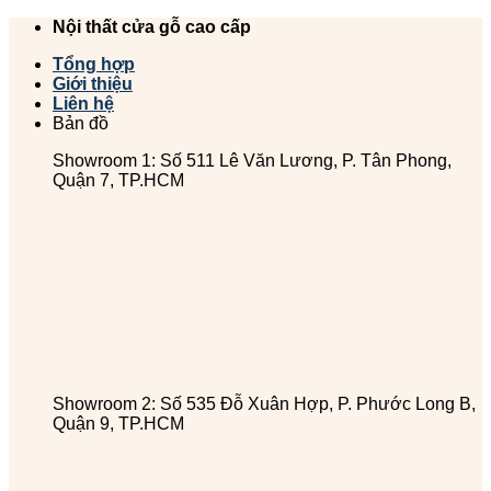
Chuyển
Nội thất cửa gỗ cao cấp
đến
Tổng hợp
nội
Giới thiệu
dung
Liên hệ
Bản đồ
Showroom 1: Số 511 Lê Văn Lương, P. Tân Phong,
Quận 7, TP.HCM
Showroom 2: Số 535 Đỗ Xuân Hợp, P. Phước Long B,
Quận 9, TP.HCM