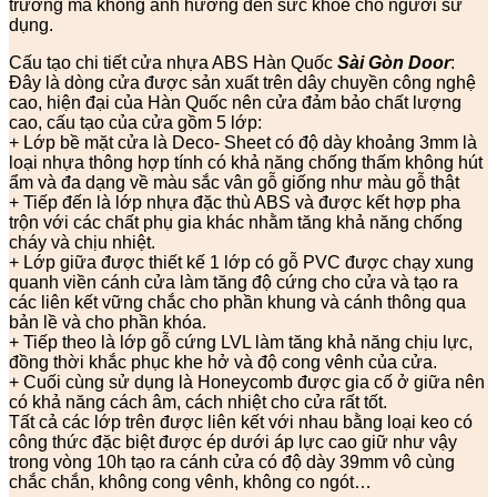
trường mà không ảnh hưởng đến sức khỏe cho người sử
dụng.
Cấu tạo chi tiết cửa nhựa ABS Hàn Quốc
Sài Gòn Door
:
Đây là dòng cửa được sản xuất trên dây chuyền công nghệ
cao, hiện đại của Hàn Quốc nên cửa đảm bảo chất lượng
cao, cấu tạo của cửa gồm 5 lớp:
+ Lớp bề mặt cửa là Deco- Sheet có độ dày khoảng 3mm là
loại nhựa thông hợp tính có khả năng chống thấm không hút
ẩm và đa dạng về màu sắc vân gỗ giống như màu gỗ thật
+ Tiếp đến là lớp nhựa đặc thù ABS và được kết hợp pha
trộn với các chất phụ gia khác nhằm tăng khả năng chống
cháy và chịu nhiệt.
+ Lớp giữa được thiết kế 1 lớp có gỗ PVC được chạy xung
quanh viền cánh cửa làm tăng độ cứng cho cửa và tạo ra
các liên kết vững chắc cho phần khung và cánh thông qua
bản lề và cho phần khóa.
+ Tiếp theo là lớp gỗ cứng LVL làm tăng khả năng chịu lực,
đồng thời khắc phục khe hở và độ cong vênh của cửa.
+ Cuối cùng sử dụng là Honeycomb được gia cố ở giữa nên
có khả năng cách âm, cách nhiệt cho cửa rất tốt.
Tất cả các lớp trên được liên kết với nhau bằng loại keo có
công thức đặc biệt được ép dưới áp lực cao giữ như vậy
trong vòng 10h tạo ra cánh cửa có độ dày 39mm vô cùng
chắc chắn, không cong vênh, không co ngót…