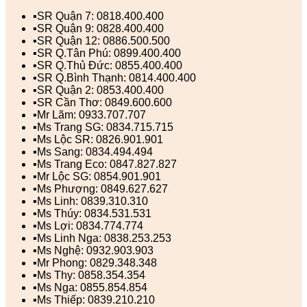
▪️SR Quận 7: 0818.400.400
▪️SR Quận 9: 0828.400.400
▪️SR Quận 12: 0886.500.500
▪️SR Q.Tân Phú: 0899.400.400
▪️SR Q.Thủ Đức: 0855.400.400
▪️SR Q.Bình Thạnh: 0814.400.400
▪️SR Quận 2: 0853.400.400
▪️SR Cần Thơ: 0849.600.600
▪️Mr Lãm: 0933.707.707
▪️Ms Trang SG: 0834.715.715
▪️Ms Lộc SR: 0826.901.901
▪️Ms Sang: 0834.494.494
▪️Ms Trang Eco: 0847.827.827
▪️Mr Lộc SG: 0854.901.901
▪️Ms Phượng: 0849.627.627
▪️Ms Linh: 0839.310.310
▪️Ms Thúy: 0834.531.531
▪️Ms Lợi: 0834.774.774
▪️Ms Linh Nga: 0838.253.253
▪️Ms Nghệ: 0932.903.903
▪️Mr Phong: 0829.348.348
▪️Ms Thy: 0858.354.354
▪️Ms Nga: 0855.854.854
▪️Ms Thiếp: 0839.210.210