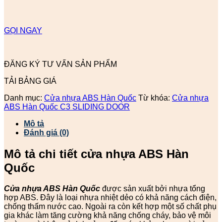
GỌI NGAY
ĐĂNG KÝ TƯ VẤN SẢN PHẨM
TẢI BẢNG GIÁ
Danh mục:
Cửa nhựa ABS Hàn Quốc
Từ khóa:
Cửa nhựa
ABS Hàn Quốc C3 SLIDING DOOR
Mô tả
Đánh giá (0)
Mô tả chi tiết cửa nhựa ABS Hàn
Quốc
Cửa nhựa ABS Hàn Quốc
được sản xuất bởi nhựa tổng
hợp ABS. Đây là loại nhựa nhiệt dẻo có khả năng cách điện,
chống thấm nước cao. Ngoài ra còn kết hợp một số chất phụ
gia khác làm tăng cường khả năng chống cháy, bảo vệ môi