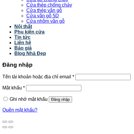
Cửa thép chống cháy
Cửa thép vân gỗ
Cửa vân gỗ 5D
Cửa nhôm vân gỗ
Nội thất
Phụ kiện cửa
Tin tức
Liên hệ
Báo giá
Blog Nhà Đẹp
Đăng nhập
Tên tài khoản hoặc địa chỉ email
*
Mật khẩu
*
Ghi nhớ mật khẩu
Đăng nhập
Quên mật khẩu?