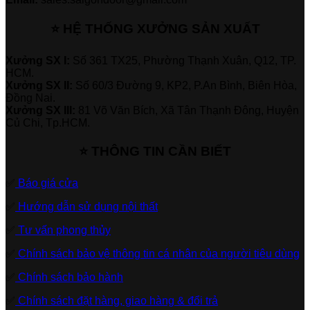
⭐ HỆ THỐNG XƯỞNG SẢN XUẤT
Xưởng SX I:
Số 361 TX25, Phường Thạnh Xuân, Q12, TP.
HCM.
Xưởng SX II:
Số 60/3 Đường 9, KP2, P.An Bình, Biên Hòa,
Đồng Nai.
Xưởng SX III:
81 Võ Văn Bích, Xã Tân Thạnh Đông, Huyện
Củ Chi, Tp.HCM.
⭐ THÔNG TIN CẦN BIẾT
✅
Báo giá cửa
✅
Hướng dẫn sử dụng nội thất
✅
Tư vấn phong thủy
✅
Chính sách bảo vệ thông tin cá nhân của người tiêu dùng
✅
Chính sách bảo hành
✅
Chính sách đặt hàng, giao hàng & đổi trả