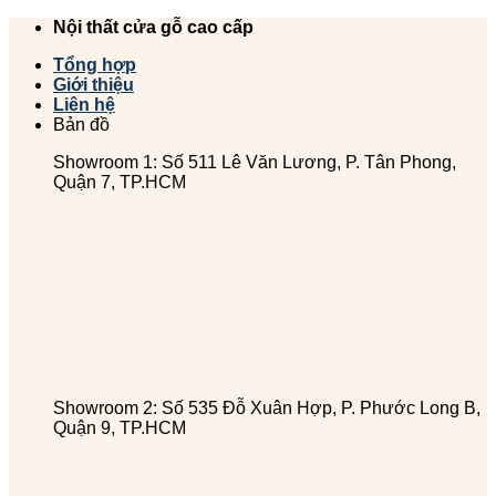
Chuyển
Nội thất cửa gỗ cao cấp
đến
Tổng hợp
nội
Giới thiệu
dung
Liên hệ
Bản đồ
Showroom 1: Số 511 Lê Văn Lương, P. Tân Phong,
Quận 7, TP.HCM
Showroom 2: Số 535 Đỗ Xuân Hợp, P. Phước Long B,
Quận 9, TP.HCM