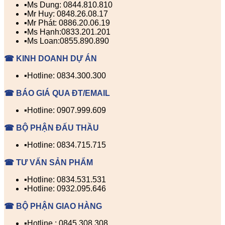
▪️Ms Dung: 0844.810.810
▪️Mr Huy: 0848.26.08.17
▪️Mr Phát: 0886.20.06.19
▪️Ms Hạnh:0833.201.201
▪️Ms Loan:0855.890.890
☎ KINH DOANH DỰ ÁN
▪️Hotline: 0834.300.300
☎ BÁO GIÁ QUA ĐT/EMAIL
▪️Hotline: 0907.999.609
☎ BỘ PHẬN ĐẤU THẦU
▪️Hotline: 0834.715.715
☎ TƯ VẤN SẢN PHẨM
▪️Hotline: 0834.531.531
▪️Hotline: 0932.095.646
☎ BỘ PHẬN GIAO HÀNG
▪️Hotline : 0845.308.308