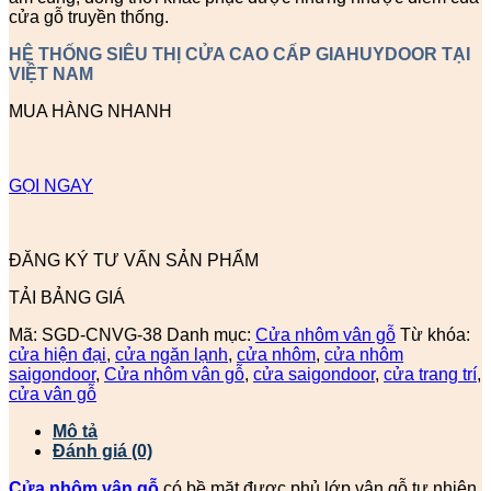
cửa gỗ truyền thống.
HỆ THỐNG SIÊU THỊ CỬA CAO CẤP GIAHUYDOOR TẠI
VIỆT NAM
MUA HÀNG NHANH
GỌI NGAY
ĐĂNG KÝ TƯ VẤN SẢN PHẨM
TẢI BẢNG GIÁ
Mã:
SGD-CNVG-38
Danh mục:
Cửa nhôm vân gỗ
Từ khóa:
cửa hiện đại
,
cửa ngăn lạnh
,
cửa nhôm
,
cửa nhôm
saigondoor
,
Cửa nhôm vân gỗ
,
cửa saigondoor
,
cửa trang trí
,
cửa vân gỗ
Mô tả
Đánh giá (0)
Cửa nhôm vân gỗ
có bề mặt được phủ lớp vân gỗ tự nhiên