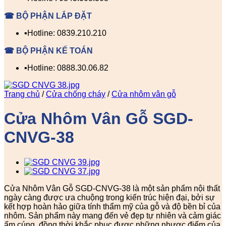
☎ BỘ PHẬN LẮP ĐẶT
▪️Hotline: 0839.210.210
☎ BỘ PHẬN KẾ TOÁN
▪️Hotline: 0888.30.06.82
Trang chủ
/
Cửa chống cháy
/
Cửa nhôm vân gỗ
Cửa Nhôm Vân Gỗ SGD-
CNVG-38
Cửa Nhôm Vân Gỗ SGD-CNVG-38 là một sản phẩm nội thất
ngày càng được ưa chuộng trong kiến trúc hiện đại, bởi sự
kết hợp hoàn hảo giữa tính thẩm mỹ của gỗ và độ bền bỉ của
nhôm. Sản phẩm này mang đến vẻ đẹp tự nhiên và cảm giác
ấm cúng, đồng thời khắc phục được những nhược điểm của