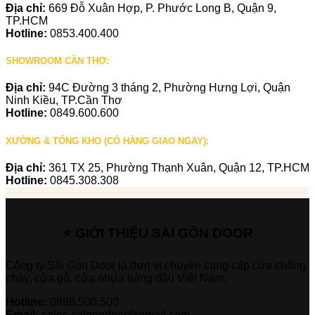
Địa chỉ:
669 Đỗ Xuân Hợp, P. Phước Long B, Quận 9,
TP.HCM
Hotline:
0853.400.400
SHOWROOM CẦN THƠ:
Địa chỉ:
94C Đường 3 tháng 2, Phường Hưng Lợi, Quận
Ninh Kiều, TP.Cần Thơ
Hotline:
0849.600.600
XƯỞNG & TỔNG KHO (CÓ HÀNG GIAO NGAY):
Địa chỉ:
361 TX 25, Phường Thạnh Xuân, Quận 12, TP.HCM
Hotline:
0845.308.308
⭐ GIỚI THIỆU SÀI GÒN DOOR
Công ty Sài Gòn Door là đơn vị chuyên cung cấp cửa chống
cháy, cửa gỗ, cửa nhựa hàng đầu Việt Nam.
Hotline:
0886.500.500
Email:
sales.saigondoor@gmail.com