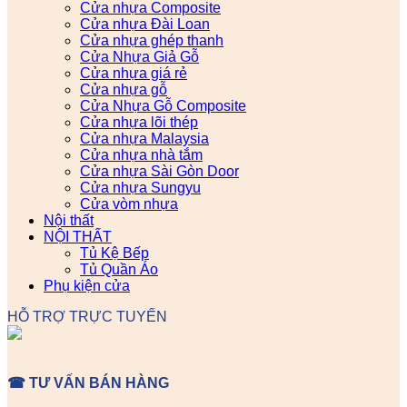
Cửa nhựa Composite
Cửa nhựa Đài Loan
Cửa nhựa ghép thanh
Cửa Nhựa Giả Gỗ
Cửa nhựa giá rẻ
Cửa nhựa gỗ
Cửa Nhựa Gỗ Composite
Cửa nhựa lõi thép
Cửa nhựa Malaysia
Cửa nhựa nhà tắm
Cửa nhựa Sài Gòn Door
Cửa nhựa Sungyu
Cửa vòm nhựa
Nội thất
NỘI THẤT
Tủ Kệ Bếp
Tủ Quần Áo
Phụ kiện cửa
HỖ TRỢ TRỰC TUYẾN
☎ TƯ VẤN BÁN HÀNG