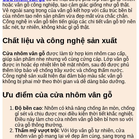
hoặc vân gỗ công nghiệp, tạo cảm giác giống như gỗ thật.
Vẻ ngoài sang trọng của vân gỗ kết hợp với cấu trúc bền bỉ
của nhôm tạo nên sản phẩm vừa đẹp mắt vừa chắc chắn.
Công nghệ in vân gỗ tiên tiến giúp các chi tiết vân gỗ trở nên
sắc nét, tự nhiên, không khác gì gỗ thật.
Chất liệu và công nghệ sản xuất
Cửa nhôm vân gỗ
được làm từ hợp kim nhôm cao cấp,
giúp sản phẩm nhẹ nhưng vô cùng cứng cáp. Lớp vân gỗ
được in hoặc ép nhiệt lên bề mặt nhôm, sau đó được phủ
thêm lớp bảo vệ chống trầy xước và chống thấm nước.
Công nghệ sản xuất hiện đại đảm bảo màu sắc vân gỗ
không bị phai mờ theo thời gian và dễ dàng bảo dưỡng.
Ưu điểm của cửa nhôm vân gỗ
Độ bền cao
: Nhôm có khả năng chống ăn mòn, chống
gỉ sét và chịu được mọi điều kiện thời tiết khắc nghiệt.
Điều này làm cho cửa nhôm vân gỗ bền bỉ hơn so với
cửa gỗ thông thường.
Thẩm mỹ vượt trội
: Với lớp vân gỗ tự nhiên, cửa
nhôm vân gỗ mang lại vẻ đẹp ấm cúng, sang trọng mà