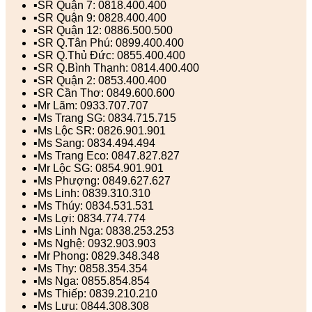
▪️SR Quận 7: 0818.400.400
▪️SR Quận 9: 0828.400.400
▪️SR Quận 12: 0886.500.500
▪️SR Q.Tân Phú: 0899.400.400
▪️SR Q.Thủ Đức: 0855.400.400
▪️SR Q.Bình Thạnh: 0814.400.400
▪️SR Quận 2: 0853.400.400
▪️SR Cần Thơ: 0849.600.600
▪️Mr Lãm: 0933.707.707
▪️Ms Trang SG: 0834.715.715
▪️Ms Lộc SR: 0826.901.901
▪️Ms Sang: 0834.494.494
▪️Ms Trang Eco: 0847.827.827
▪️Mr Lộc SG: 0854.901.901
▪️Ms Phượng: 0849.627.627
▪️Ms Linh: 0839.310.310
▪️Ms Thúy: 0834.531.531
▪️Ms Lợi: 0834.774.774
▪️Ms Linh Nga: 0838.253.253
▪️Ms Nghệ: 0932.903.903
▪️Mr Phong: 0829.348.348
▪️Ms Thy: 0858.354.354
▪️Ms Nga: 0855.854.854
▪️Ms Thiếp: 0839.210.210
▪️Ms Lưu: 0844.308.308