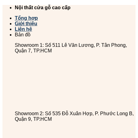
Chuyển
Nội thất cửa gỗ cao cấp
đến
Tổng hợp
nội
Giới thiệu
dung
Liên hệ
Bản đồ
Showroom 1: Số 511 Lê Văn Lương, P. Tân Phong,
Quận 7, TP.HCM
Showroom 2: Số 535 Đỗ Xuân Hợp, P. Phước Long B,
Quận 9, TP.HCM