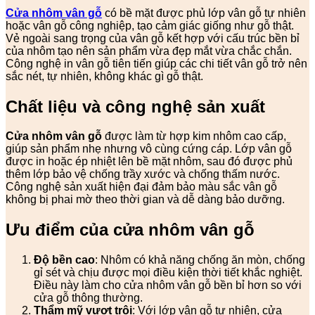
Cửa nhôm vân gỗ
có bề mặt được phủ lớp vân gỗ tự nhiên
hoặc vân gỗ công nghiệp, tạo cảm giác giống như gỗ thật.
Vẻ ngoài sang trọng của vân gỗ kết hợp với cấu trúc bền bỉ
của nhôm tạo nên sản phẩm vừa đẹp mắt vừa chắc chắn.
Công nghệ in vân gỗ tiên tiến giúp các chi tiết vân gỗ trở nên
sắc nét, tự nhiên, không khác gì gỗ thật.
Chất liệu và công nghệ sản xuất
Cửa nhôm vân gỗ
được làm từ hợp kim nhôm cao cấp,
giúp sản phẩm nhẹ nhưng vô cùng cứng cáp. Lớp vân gỗ
được in hoặc ép nhiệt lên bề mặt nhôm, sau đó được phủ
thêm lớp bảo vệ chống trầy xước và chống thấm nước.
Công nghệ sản xuất hiện đại đảm bảo màu sắc vân gỗ
không bị phai mờ theo thời gian và dễ dàng bảo dưỡng.
Ưu điểm của cửa nhôm vân gỗ
Độ bền cao
: Nhôm có khả năng chống ăn mòn, chống
gỉ sét và chịu được mọi điều kiện thời tiết khắc nghiệt.
Điều này làm cho cửa nhôm vân gỗ bền bỉ hơn so với
cửa gỗ thông thường.
Thẩm mỹ vượt trội
: Với lớp vân gỗ tự nhiên, cửa