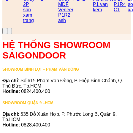
2P
MDF
P1 van
P1R4
s
son
Veneer
kem
C1
x
xam
P1R2
trang
ash
HỆ THỐNG SHOWROOM
SAIGONDOOR
SHOWROM BÌNH LỢI – PHẠM VĂN ĐỒNG
Địa chỉ:
Số 615 Phạm Văn Đồng, P. Hiệp Bình Chánh, Q.
Thủ Đức, Tp.HCM
Hotline:
0824.400.400
SHOWROOM QUẬN 9 –HCM
Địa chỉ:
535 Đỗ Xuân Hợp, P. Phước Long B, Quận 9,
Tp.HCM
Hotline:
0828.400.400