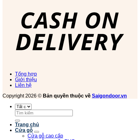
Tổng hợp
Giới thiệu
Liên hệ
Copyright 2026 ©
Bản quyền thuộc về
Saigondoor.vn
Tìm
kiếm:
Trang chủ
Cửa gỗ
Cửa gỗ cao cấp