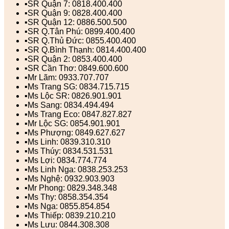
▪️SR Quận 7: 0818.400.400
▪️SR Quận 9: 0828.400.400
▪️SR Quận 12: 0886.500.500
▪️SR Q.Tân Phú: 0899.400.400
▪️SR Q.Thủ Đức: 0855.400.400
▪️SR Q.Bình Thạnh: 0814.400.400
▪️SR Quận 2: 0853.400.400
▪️SR Cần Thơ: 0849.600.600
▪️Mr Lãm: 0933.707.707
▪️Ms Trang SG: 0834.715.715
▪️Ms Lộc SR: 0826.901.901
▪️Ms Sang: 0834.494.494
▪️Ms Trang Eco: 0847.827.827
▪️Mr Lộc SG: 0854.901.901
▪️Ms Phượng: 0849.627.627
▪️Ms Linh: 0839.310.310
▪️Ms Thúy: 0834.531.531
▪️Ms Lợi: 0834.774.774
▪️Ms Linh Nga: 0838.253.253
▪️Ms Nghệ: 0932.903.903
▪️Mr Phong: 0829.348.348
▪️Ms Thy: 0858.354.354
▪️Ms Nga: 0855.854.854
▪️Ms Thiếp: 0839.210.210
▪️Ms Lưu: 0844.308.308