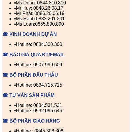
▪️Ms Dung: 0844.810.810
▪️Mr Huy: 0848.26.08.17
▪️Mr Phát: 0886.20.06.19
▪️Ms Hạnh:0833.201.201
▪️Ms Loan:0855.890.890
☎ KINH DOANH DỰ ÁN
▪️Hotline: 0834.300.300
☎ BÁO GIÁ QUA ĐT/EMAIL
▪️Hotline: 0907.999.609
☎ BỘ PHẬN ĐẤU THẦU
▪️Hotline: 0834.715.715
☎ TƯ VẤN SẢN PHẨM
▪️Hotline: 0834.531.531
▪️Hotline: 0932.095.646
☎ BỘ PHẬN GIAO HÀNG
▪️Hotline : 0845.308.308