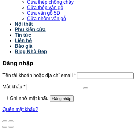
Cửa thép chống cháy
Cửa thép vân gỗ
Cửa vân gỗ 5D
Cửa nhôm vân gỗ
Nội thất
Phụ kiện cửa
Tin tức
Liên hệ
Báo giá
Blog Nhà Đẹp
Đăng nhập
Tên tài khoản hoặc địa chỉ email
*
Mật khẩu
*
Ghi nhớ mật khẩu
Đăng nhập
Quên mật khẩu?