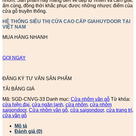
nhôm. Sản phẩm này mang đến vẻ đẹp tự nhiên và cảm giác
ấm cúng, đồng thời khắc phục được những nhược điểm của
cửa gỗ truyền thống.
HỆ THỐNG SIÊU THỊ CỬA CAO CẤP GIAHUYDOOR TẠI
VIỆT NAM
MUA HÀNG NHANH
GỌI NGAY
ĐĂNG KÝ TƯ VẤN SẢN PHẨM
TẢI BẢNG GIÁ
Mã:
SGD-CNVG-33
Danh mục:
Cửa nhôm vân gỗ
Từ khóa:
cửa hiện đại
,
cửa ngăn lạnh
,
cửa nhôm
,
cửa nhôm
saigondoor
,
Cửa nhôm vân gỗ
,
cửa saigondoor
,
cửa trang trí
,
cửa vân gỗ
Mô tả
Đánh giá (0)