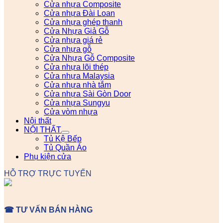
Cửa nhựa Composite
Cửa nhựa Đài Loan
Cửa nhựa ghép thanh
Cửa Nhựa Giả Gỗ
Cửa nhựa giá rẻ
Cửa nhựa gỗ
Cửa Nhựa Gỗ Composite
Cửa nhựa lõi thép
Cửa nhựa Malaysia
Cửa nhựa nhà tắm
Cửa nhựa Sài Gòn Door
Cửa nhựa Sungyu
Cửa vòm nhựa
Nội thất
NỘI THẤT
Tủ Kệ Bếp
Tủ Quần Áo
Phụ kiện cửa
HỖ TRỢ TRỰC TUYẾN
☎ TƯ VẤN BÁN HÀNG