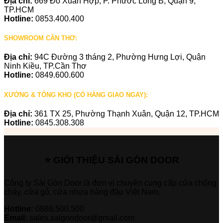
Địa chỉ:
669 Đỗ Xuân Hợp, P. Phước Long B, Quận 9,
TP.HCM
Hotline:
0853.400.400
SHOWROOM CẦN THƠ:
Địa chỉ:
94C Đường 3 tháng 2, Phường Hưng Lợi, Quận
Ninh Kiều, TP.Cần Thơ
Hotline:
0849.600.600
XƯỞNG & TỔNG KHO (CÓ HÀNG GIAO NGAY):
Địa chỉ:
361 TX 25, Phường Thạnh Xuân, Quận 12, TP.HCM
Hotline:
0845.308.308
⭐ GIỚI THIỆU SÀI GÒN DOOR
Công ty Sài Gòn Door là đơn vị chuyên cung cấp cửa chống
cháy, cửa gỗ, cửa nhựa hàng đầu Việt Nam.
Hotline:
0886.500.500
Email:
sales.saigondoor@gmail.com