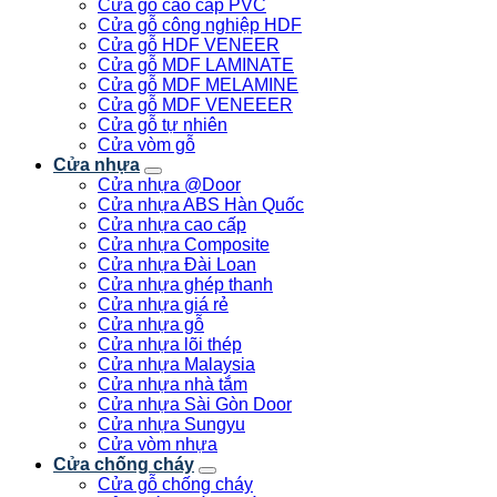
Cửa gỗ cao cấp PVC
Cửa gỗ công nghiệp HDF
Cửa gỗ HDF VENEER
Cửa gỗ MDF LAMINATE
Cửa gỗ MDF MELAMINE
Cửa gỗ MDF VENEEER
Cửa gỗ tự nhiên
Cửa vòm gỗ
Cửa nhựa
Cửa nhựa @Door
Cửa nhựa ABS Hàn Quốc
Cửa nhựa cao cấp
Cửa nhựa Composite
Cửa nhựa Đài Loan
Cửa nhựa ghép thanh
Cửa nhựa giá rẻ
Cửa nhựa gỗ
Cửa nhựa lõi thép
Cửa nhựa Malaysia
Cửa nhựa nhà tắm
Cửa nhựa Sài Gòn Door
Cửa nhựa Sungyu
Cửa vòm nhựa
Cửa chống cháy
Cửa gỗ chống cháy