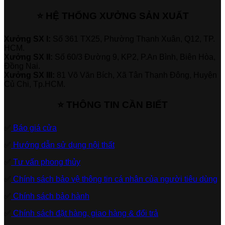
⭐ HỆ THỐNG XƯỞNG SẢN XUẤT
Xưởng SX I:
Số 361 TX25, Phường Thạnh Xuân, Q12, TP.
HCM.
Xưởng SX II:
Số 60/3 Đường 9, KP2, P.An Bình, Biên Hòa,
Đồng Nai.
Xưởng SX III:
81 Võ Văn Bích, Xã Tân Thạnh Đông, Huyện
Củ Chi, Tp.HCM.
⭐ THÔNG TIN CẦN BIẾT
✅
Báo giá cửa
✅
Hướng dẫn sử dụng nội thất
✅
Tư vấn phong thủy
✅
Chính sách bảo vệ thông tin cá nhân của người tiêu dùng
✅
Chính sách bảo hành
✅
Chính sách đặt hàng, giao hàng & đổi trả