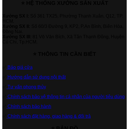
⭐ HỆ THỐNG XƯỞNG SẢN XUẤT
Xưởng SX I:
Số 361 TX25, Phường Thạnh Xuân, Q12, TP.
HCM.
Xưởng SX II:
Số 60/3 Đường 9, KP2, P.An Bình, Biên Hòa,
Đồng Nai.
Xưởng SX III:
81 Võ Văn Bích, Xã Tân Thạnh Đông, Huyện
Củ Chi, Tp.HCM.
⭐ THÔNG TIN CẦN BIẾT
✅
Báo giá cửa
✅
Hướng dẫn sử dụng nội thất
✅
Tư vấn phong thủy
✅
Chính sách bảo vệ thông tin cá nhân của người tiêu dùng
✅
Chính sách bảo hành
✅
Chính sách đặt hàng, giao hàng & đổi trả
⭐ BẢN ĐỒ