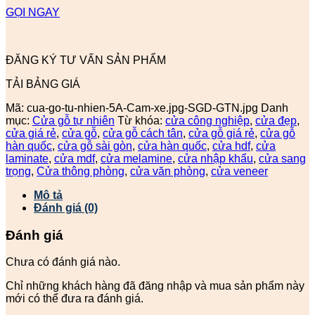
GỌI NGAY
ĐĂNG KÝ TƯ VẤN SẢN PHẨM
TẢI BẢNG GIÁ
Mã:
cua-go-tu-nhien-5A-Cam-xe.jpg-SGD-GTN.jpg
Danh
mục:
Cửa gỗ tự nhiên
Từ khóa:
cửa công nghiệp
,
cửa đẹp
,
cửa giá rẻ
,
cửa gỗ
,
cửa gỗ cách tân
,
cửa gỗ giá rẻ
,
cửa gỗ
hàn quốc
,
cửa gỗ sài gòn
,
cửa hàn quốc
,
cửa hdf
,
cửa
laminate
,
cửa mdf
,
cửa melamine
,
cửa nhập khẩu
,
cửa sang
trọng
,
Cửa thông phòng
,
cửa văn phòng
,
cửa veneer
Mô tả
Đánh giá (0)
Đánh giá
Chưa có đánh giá nào.
Chỉ những khách hàng đã đăng nhập và mua sản phẩm này
mới có thể đưa ra đánh giá.