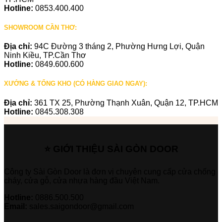
Hotline:
0853.400.400
SHOWROOM CẦN THƠ:
Địa chỉ:
94C Đường 3 tháng 2, Phường Hưng Lợi, Quận
Ninh Kiều, TP.Cần Thơ
Hotline:
0849.600.600
XƯỞNG & TỔNG KHO (CÓ HÀNG GIAO NGAY):
Địa chỉ:
361 TX 25, Phường Thạnh Xuân, Quận 12, TP.HCM
Hotline:
0845.308.308
⭐ GIỚI THIỆU SÀI GÒN DOOR
Công ty Sài Gòn Door là đơn vị chuyên cung cấp cửa chống
cháy, cửa gỗ, cửa nhựa hàng đầu Việt Nam.
Hotline:
0886.500.500
Email:
sales.saigondoor@gmail.com