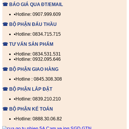
☎ BÁO GIÁ QUA ĐT/EMAIL
▪️Hotline: 0907.999.609
☎ BỘ PHẬN ĐẤU THẦU
▪️Hotline: 0834.715.715
☎ TƯ VẤN SẢN PHẨM
▪️Hotline: 0834.531.531
▪️Hotline: 0932.095.646
☎ BỘ PHẬN GIAO HÀNG
▪️Hotline : 0845.308.308
☎ BỘ PHẬN LẮP ĐẶT
▪️Hotline: 0839.210.210
☎ BỘ PHẬN KẾ TOÁN
▪️Hotline: 0888.30.06.82