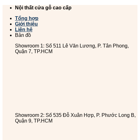
Chuyển
Nội thất cửa gỗ cao cấp
đến
Tổng hợp
nội
Giới thiệu
dung
Liên hệ
Bản đồ
Showroom 1: Số 511 Lê Văn Lương, P. Tân Phong,
Quận 7, TP.HCM
Showroom 2: Số 535 Đỗ Xuân Hợp, P. Phước Long B,
Quận 9, TP.HCM