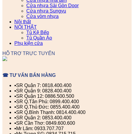
Cửa nhựa nhà tắm
Cửa nhựa Sài Gòn Door
Cửa nhựa Sungyu
Cửa vòm nhựa
Nội thất
NỘI THẤT
Tủ Kệ Bếp
Tủ Quần Áo
Phụ kiện cửa
HỖ TRỢ TRỰC TUYẾN
☎ TƯ VẤN BÁN HÀNG
▪️SR Quận 7: 0818.400.400
▪️SR Quận 9: 0828.400.400
▪️SR Quận 12: 0886.500.500
▪️SR Q.Tân Phú: 0899.400.400
▪️SR Q.Thủ Đức: 0855.400.400
▪️SR Q.Bình Thạnh: 0814.400.400
▪️SR Quận 2: 0853.400.400
▪️SR Cần Thơ: 0849.600.600
▪️Mr Lãm: 0933.707.707
▪️Ms Trang SG: 0834.715.715