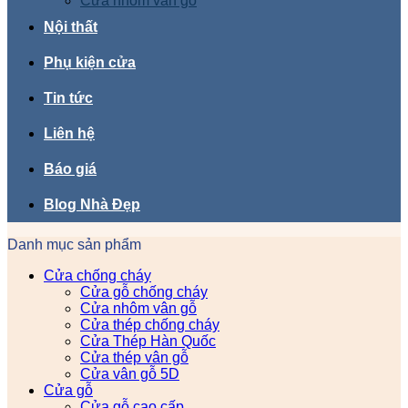
Cửa nhôm vân gỗ
Nội thất
Phụ kiện cửa
Tin tức
Liên hệ
Báo giá
Blog Nhà Đẹp
Danh mục sản phẩm
Cửa chống cháy
Cửa gỗ chống cháy
Cửa nhôm vân gỗ
Cửa thép chống cháy
Cửa Thép Hàn Quốc
Cửa thép vân gỗ
Cửa vân gỗ 5D
Cửa gỗ
Cửa gỗ cao cấp