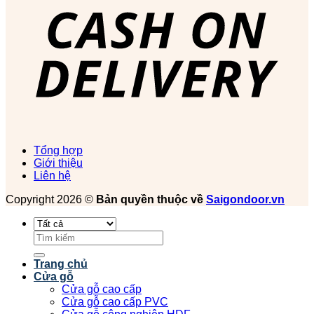
Tổng hợp
Giới thiệu
Liên hệ
Copyright 2026 ©
Bản quyền thuộc về
Saigondoor.vn
Tìm
kiếm:
Trang chủ
Cửa gỗ
Cửa gỗ cao cấp
Cửa gỗ cao cấp PVC