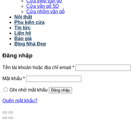
Cửa thép vân gỗ
Cửa vân gỗ 5D
Cửa nhôm vân gỗ
Nội thất
Phụ kiện cửa
Tin tức
Liên hệ
Báo giá
Blog Nhà Đẹp
Đăng nhập
Tên tài khoản hoặc địa chỉ email
*
Mật khẩu
*
Ghi nhớ mật khẩu
Đăng nhập
Quên mật khẩu?