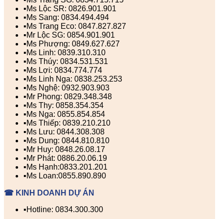
▪️Ms Lộc SR: 0826.901.901
▪️Ms Sang: 0834.494.494
▪️Ms Trang Eco: 0847.827.827
▪️Mr Lộc SG: 0854.901.901
▪️Ms Phượng: 0849.627.627
▪️Ms Linh: 0839.310.310
▪️Ms Thúy: 0834.531.531
▪️Ms Lợi: 0834.774.774
▪️Ms Linh Nga: 0838.253.253
▪️Ms Nghệ: 0932.903.903
▪️Mr Phong: 0829.348.348
▪️Ms Thy: 0858.354.354
▪️Ms Nga: 0855.854.854
▪️Ms Thiếp: 0839.210.210
▪️Ms Lưu: 0844.308.308
▪️Ms Dung: 0844.810.810
▪️Mr Huy: 0848.26.08.17
▪️Mr Phát: 0886.20.06.19
▪️Ms Hạnh:0833.201.201
▪️Ms Loan:0855.890.890
☎ KINH DOANH DỰ ÁN
▪️Hotline: 0834.300.300