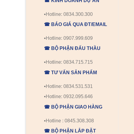
☎ KINH DOANH DỰ ÁN
▪️Hotline: 0834.300.300
☎ BÁO GIÁ QUA ĐT/EMAIL
▪️Hotline: 0907.999.609
☎ BỘ PHẬN ĐẤU THẦU
▪️Hotline: 0834.715.715
☎ TƯ VẤN SẢN PHẨM
▪️Hotline: 0834.531.531
▪️Hotline: 0932.095.646
☎ BỘ PHẬN GIAO HÀNG
▪️Hotline : 0845.308.308
☎ BỘ PHẬN LẮP ĐẶT