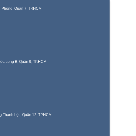
n Phong, Quận 7, TP.HCM
ước Long B, Quận 9, TP.HCM
g Thạnh Lộc, Quận 12, TP.HCM