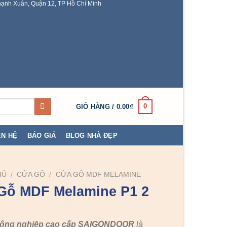
ạnh Xuân, Quận 12, TP Hồ Chí Minh
0
GIỎ HÀNG /
0.00
₫
ÊN HỆ
BÁO GIÁ
BLOG NHÀ ĐẸP
HỦ
/
CỬA GỖ
/
CỬA GỖ MDF MELAMINE
Gỗ MDF Melamine P1 2
công nghiệp cao cấp SAIGONDOOR
là