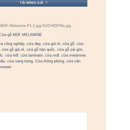
TẢI BẢNG GIÁ
-MDF-Melamine-P1-2.jpg-SGD-MDFMe.jpg
Cửa gỗ MDF MELAMINE
ửa công nghiệp
,
cửa đẹp
,
cửa giá rẻ
,
cửa gỗ
,
cửa
,
cửa gỗ giá rẻ
,
cửa gỗ hàn quốc
,
cửa gỗ sài gòn
,
ốc
,
cửa hdf
,
cửa laminate
,
cửa mdf
,
cửa melamine
,
hẩu
,
cửa sang trọng
,
Cửa thông phòng
,
cửa văn
veneer