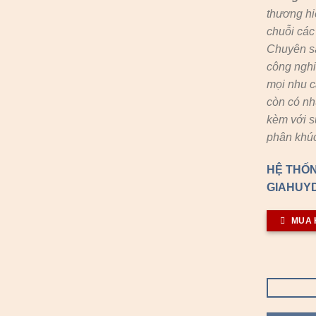
thương hi
chuỗi cá
Chuyên s
công nghi
mọi nhu c
còn có n
kèm với s
phân khúc
HỆ THỐN
GIAHUYD
MUA 