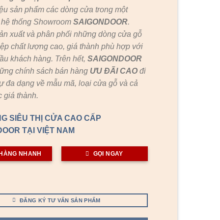
ệu sản phẩm các dòng cửa trong một
c hệ thống Showroom
SAIGONDOOR
.
ản xuất và phân phối những dòng cửa gỗ
ệp chất lượng cao, giá thành phù hợp với
ầu khách hàng. Trên hết,
SAIGONDOOR
hững chính sách bán hàng
ƯU ĐÃI
CAO
đi
ự đa dạng về mẫu mã, loại cửa gỗ và cả
 giá thành.
G SIÊU THỊ CỬA CAO CẤP
OOR TẠI VIỆT NAM
HÀNG NHANH
GỌI NGAY
ĐĂNG KÝ TƯ VẤN SẢN PHẨM