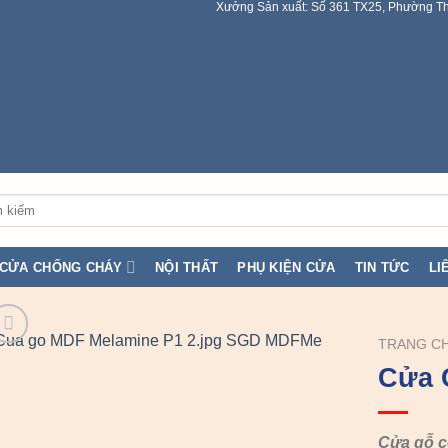
Xưởng Sản xuất: Số 361 TX25, Phường Th
:
CỬA CHỐNG CHÁY
NỘI THẤT
PHỤ KIỆN CỬA
TIN TỨC
LI
TRANG C
Cửa 
Cửa gỗ 