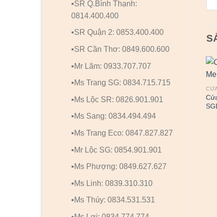
▪️SR Q.Bình Thạnh:
0814.400.400
▪️SR Quận 2: 0853.400.400
S
▪️SR Cần Thơ: 0849.600.600
▪️Mr Lãm: 0933.707.707
▪️Ms Trang SG: 0834.715.715
CỬA
Cử
▪️Ms Lộc SR: 0826.901.901
SG
▪️Ms Sang: 0834.494.494
▪️Ms Trang Eco: 0847.827.827
▪️Mr Lộc SG: 0854.901.901
▪️Ms Phượng: 0849.627.627
▪️Ms Linh: 0839.310.310
▪️Ms Thúy: 0834.531.531
▪️Ms Lợi: 0834.774.774