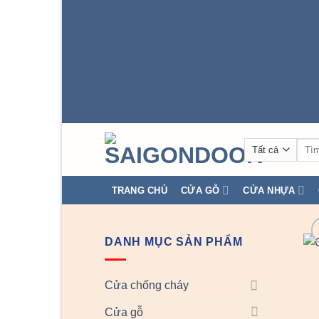
Tìm
kiếm
TRANG CHỦ
CỬA GỖ
CỬA NHỰA
DANH MỤC SẢN PHẨM
Cửa chống cháy
Cửa gỗ