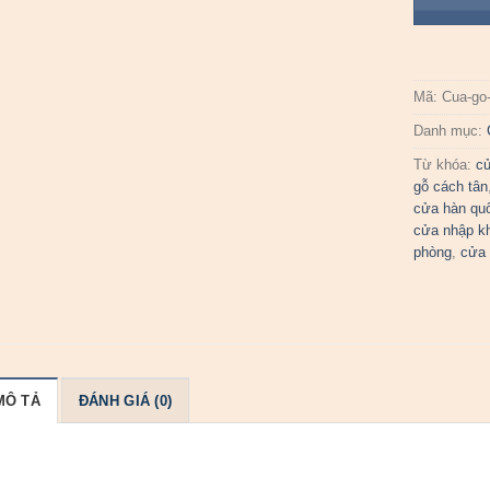
Mã:
Cua-go
Danh mục:
Từ khóa:
c
gỗ cách tân
cửa hàn qu
cửa nhập k
phòng
,
cửa 
MÔ TẢ
ĐÁNH GIÁ (0)