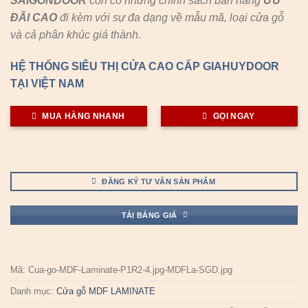
SAIGONDOOR
còn có những chính sách bán hàng
ƯU
ĐÃI
CAO
đi kèm với sự đa dạng về mẫu mã, loại cửa gỗ
và cả phân khúc giá thành.
HỆ THỐNG SIÊU THỊ CỬA CAO CẤP GIAHUYDOOR
TẠI VIỆT NAM
MUA HÀNG NHANH
GỌI NGAY
ĐĂNG KÝ TƯ VẤN SẢN PHẨM
TẢI BẢNG GIÁ
Mã:
Cua-go-MDF-Laminate-P1R2-4.jpg-MDFLa-SGD.jpg
Danh mục:
Cửa gỗ MDF LAMINATE