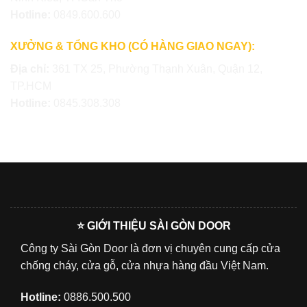
Hotline:
0849.600.600
XƯỞNG & TỔNG KHO (CÓ HÀNG GIAO NGAY):
Địa chỉ:
361 TX 25, Phường Thạnh Xuân, Quận 12,
TP.HCM
Hotline:
0845.308.308
⭐ GIỚI THIỆU SÀI GÒN DOOR
Công ty Sài Gòn Door là đơn vị chuyên cung cấp cửa
chống cháy, cửa gỗ, cửa nhựa hàng đầu Việt Nam.
Hotline:
0886.500.500