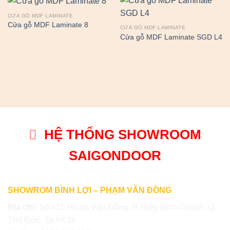
CỬA GỖ MDF LAMINATE
Cửa gỗ MDF Laminate 8
CỬA GỖ MDF LAMINATE
Cửa gỗ MDF Laminate SGD L4
HỆ THỐNG SHOWROOM
SAIGONDOOR
SHOWROM BÌNH LỢI – PHẠM VĂN ĐỒNG
Địa chỉ:
Số 615 Phạm Văn Đồng, P. Hiệp Bình Chánh, Q.
Thủ Đức, Tp.HCM