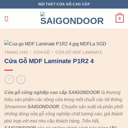
Chuyển
NỘI THẤT CỬA GỖ CAO CẤP
đến
nội
0
dung
TRANG CHỦ
/
CỬA GỖ
/
CỬA GỖ MDF LAMINATE
Cửa Gỗ MDF Laminate P1R2 4
Cửa gỗ công nghiệp cao cấp SAIGONDOOR
là thương
hiệu sản phẩm các dòng cửa trong một chuỗi các hệ thống
Showroom
SAIGONDOOR
. Chuyên sản xuất và phân phối
những dòng cửa gỗ công nghiệp chất lượng cao, giá thành
phù hợp với mọi nhu cầu khách hàng. Trên hết,