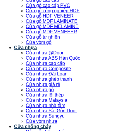
Cửa gỗ cao cấp
Cửa gỗ cao cấp PVC
Cửa gỗ công nghiệp HDF
Cửa gỗ HDF VENEER
Cửa gỗ MDF LAMINATE
Cửa gỗ MDF MELAMINE
Cửa gỗ MDF VENEEER
Cửa gỗ tự nhiên
Cửa vòm gỗ
Cửa nhựa
Cửa nhựa @Door
Cửa nhựa ABS Hàn Quốc
Cửa nhựa cao cấp
Cửa nhựa Composite
Cửa nhựa Đài Loan
Cửa nhựa ghép thanh
Cửa nhựa giá rẻ
Cửa nhựa gỗ
Cửa nhựa lõi thép
Cửa nhựa Malaysia
Cửa nhựa nhà tắm
Cửa nhựa Sài Gòn Door
Cửa nhựa Sungyu
Cửa vòm nhựa
Cửa chống cháy