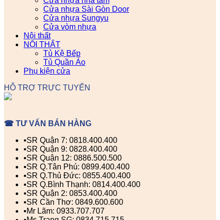
Cửa nhựa nhà tắm
Cửa nhựa Sài Gòn Door
Cửa nhựa Sungyu
Cửa vòm nhựa
Nội thất
NỘI THẤT
Tủ Kệ Bếp
Tủ Quần Áo
Phụ kiện cửa
HỖ TRỢ TRỰC TUYẾN
☎ TƯ VẤN BÁN HÀNG
▪️SR Quận 7: 0818.400.400
▪️SR Quận 9: 0828.400.400
▪️SR Quận 12: 0886.500.500
▪️SR Q.Tân Phú: 0899.400.400
▪️SR Q.Thủ Đức: 0855.400.400
▪️SR Q.Bình Thạnh: 0814.400.400
▪️SR Quận 2: 0853.400.400
▪️SR Cần Thơ: 0849.600.600
▪️Mr Lãm: 0933.707.707
▪️Ms Trang SG: 0834.715.715