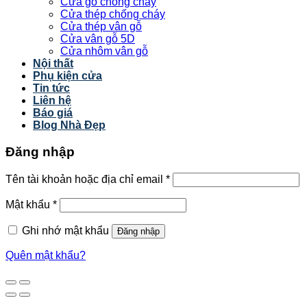
Cửa gỗ chống cháy
Cửa thép chống cháy
Cửa thép vân gỗ
Cửa vân gỗ 5D
Cửa nhôm vân gỗ
Nội thất
Phụ kiện cửa
Tin tức
Liên hệ
Báo giá
Blog Nhà Đẹp
Đăng nhập
Tên tài khoản hoặc địa chỉ email
*
Mật khẩu
*
Ghi nhớ mật khẩu
Đăng nhập
Quên mật khẩu?