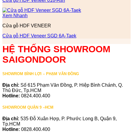
Cửa gỗ HDF Veneer 018-Ash
Xem Nhanh
Cửa gỗ HDF VENEER
Cửa gỗ HDF Veneer SGD 6A-Taek
HỆ THỐNG SHOWROOM
SAIGONDOOR
SHOWROM BÌNH LỢI – PHẠM VĂN ĐỒNG
Địa chỉ:
Số 615 Phạm Văn Đồng, P. Hiệp Bình Chánh, Q.
Thủ Đức, Tp.HCM
Hotline:
0824.400.400
SHOWROOM QUẬN 9 –HCM
Địa chỉ:
535 Đỗ Xuân Hợp, P. Phước Long B, Quận 9,
Tp.HCM
Hotline:
0828.400.400