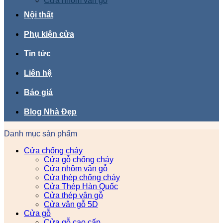
Cửa nhôm vân gỗ
Nội thất
Phụ kiện cửa
Tin tức
Liên hệ
Báo giá
Blog Nhà Đẹp
Danh mục sản phẩm
Cửa chống cháy
Cửa gỗ chống cháy
Cửa nhôm vân gỗ
Cửa thép chống cháy
Cửa Thép Hàn Quốc
Cửa thép vân gỗ
Cửa vân gỗ 5D
Cửa gỗ
Cửa gỗ cao cấp