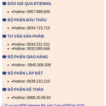
☎ BÁO GIÁ QUA ĐT/EMAIL
▪️Hotline: 0907.999.609
☎ BỘ PHẬN ĐẤU THẦU
▪️Hotline: 0834.715.715
☎ TƯ VẤN SẢN PHẨM
▪️Hotline: 0834.531.531
▪️Hotline: 0932.095.646
☎ BỘ PHẬN GIAO HÀNG
▪️Hotline : 0845.308.308
☎ BỘ PHẬN LẮP ĐẶT
▪️Hotline: 0839.210.210
☎ BỘ PHẬN KẾ TOÁN
▪️Hotline: 0888.30.06.82