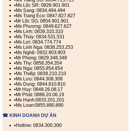
▪️Ms Lộc SR: 0826.901.901
▪️Ms Sang: 0834.494.494
▪️Ms Trang Eco: 0847.827.827
▪️Mr Lộc SG: 0854.901.901
▪️Ms Phượng: 0849.627.627
▪️Ms Linh: 0839.310.310
▪️Ms Thúy: 0834.531.531
▪️Ms Lợi: 0834.774.774
▪️Ms Linh Nga: 0838.253.253
▪️Ms Nghệ: 0932.903.903
▪️Mr Phong: 0829.348.348
▪️Ms Thy: 0858.354.354
▪️Ms Nga: 0855.854.854
▪️Ms Thiếp: 0839.210.210
▪️Ms Lưu: 0844.308.308
▪️Ms Dung: 0844.810.810
▪️Mr Huy: 0848.26.08.17
▪️Mr Phát: 0886.20.06.19
▪️Ms Hạnh:0833.201.201
▪️Ms Loan:0855.890.890
☎ KINH DOANH DỰ ÁN
▪️Hotline: 0834.300.300