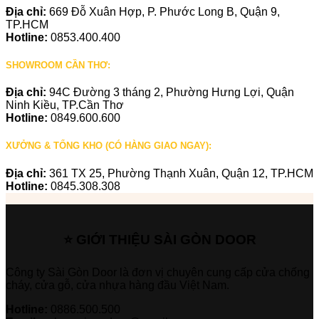
Địa chỉ:
669 Đỗ Xuân Hợp, P. Phước Long B, Quận 9,
TP.HCM
Hotline:
0853.400.400
SHOWROOM CẦN THƠ:
Địa chỉ:
94C Đường 3 tháng 2, Phường Hưng Lợi, Quận
Ninh Kiều, TP.Cần Thơ
Hotline:
0849.600.600
XƯỞNG & TỔNG KHO (CÓ HÀNG GIAO NGAY):
Địa chỉ:
361 TX 25, Phường Thạnh Xuân, Quận 12, TP.HCM
Hotline:
0845.308.308
⭐ GIỚI THIỆU SÀI GÒN DOOR
Công ty Sài Gòn Door là đơn vị chuyên cung cấp cửa chống
cháy, cửa gỗ, cửa nhựa hàng đầu Việt Nam.
Hotline:
0886.500.500