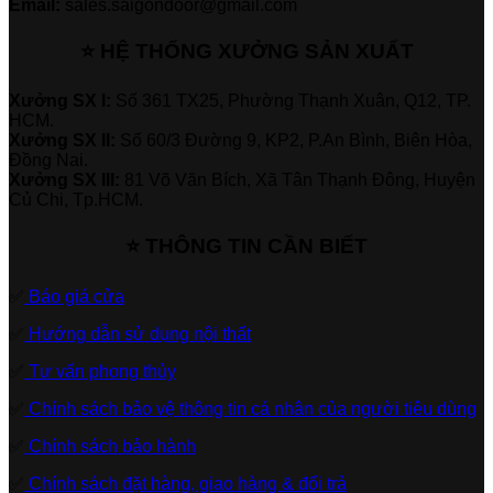
Email:
sales.saigondoor@gmail.com
⭐ HỆ THỐNG XƯỞNG SẢN XUẤT
Xưởng SX I:
Số 361 TX25, Phường Thạnh Xuân, Q12, TP.
HCM.
Xưởng SX II:
Số 60/3 Đường 9, KP2, P.An Bình, Biên Hòa,
Đồng Nai.
Xưởng SX III:
81 Võ Văn Bích, Xã Tân Thạnh Đông, Huyện
Củ Chi, Tp.HCM.
⭐ THÔNG TIN CẦN BIẾT
✅
Báo giá cửa
✅
Hướng dẫn sử dụng nội thất
✅
Tư vấn phong thủy
✅
Chính sách bảo vệ thông tin cá nhân của người tiêu dùng
✅
Chính sách bảo hành
✅
Chính sách đặt hàng, giao hàng & đổi trả