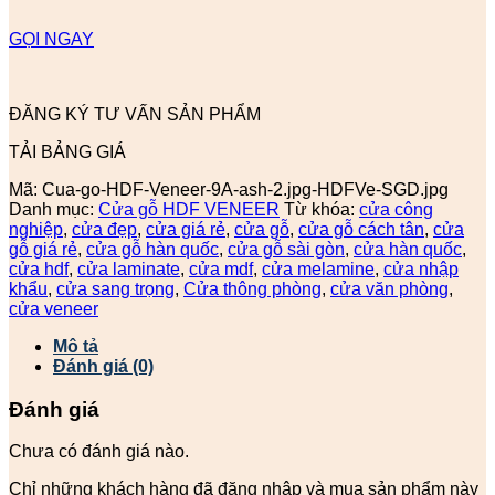
GỌI NGAY
ĐĂNG KÝ TƯ VẤN SẢN PHẨM
TẢI BẢNG GIÁ
Mã:
Cua-go-HDF-Veneer-9A-ash-2.jpg-HDFVe-SGD.jpg
Danh mục:
Cửa gỗ HDF VENEER
Từ khóa:
cửa công
nghiệp
,
cửa đẹp
,
cửa giá rẻ
,
cửa gỗ
,
cửa gỗ cách tân
,
cửa
gỗ giá rẻ
,
cửa gỗ hàn quốc
,
cửa gỗ sài gòn
,
cửa hàn quốc
,
cửa hdf
,
cửa laminate
,
cửa mdf
,
cửa melamine
,
cửa nhập
khẩu
,
cửa sang trọng
,
Cửa thông phòng
,
cửa văn phòng
,
cửa veneer
Mô tả
Đánh giá (0)
Đánh giá
Chưa có đánh giá nào.
Chỉ những khách hàng đã đăng nhập và mua sản phẩm này