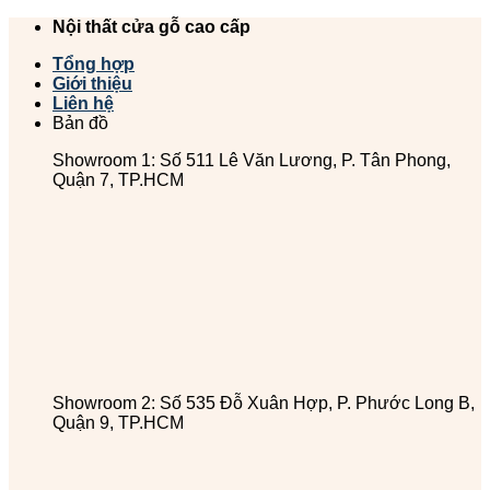
Chuyển
Nội thất cửa gỗ cao cấp
đến
Tổng hợp
nội
Giới thiệu
dung
Liên hệ
Bản đồ
Showroom 1: Số 511 Lê Văn Lương, P. Tân Phong,
Quận 7, TP.HCM
Showroom 2: Số 535 Đỗ Xuân Hợp, P. Phước Long B,
Quận 9, TP.HCM