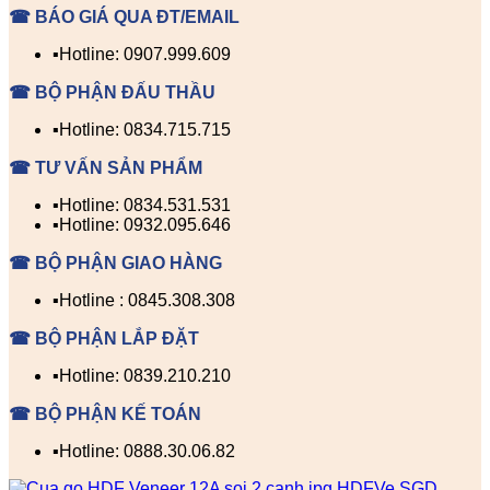
☎ BÁO GIÁ QUA ĐT/EMAIL
▪️Hotline: 0907.999.609
☎ BỘ PHẬN ĐẤU THẦU
▪️Hotline: 0834.715.715
☎ TƯ VẤN SẢN PHẨM
▪️Hotline: 0834.531.531
▪️Hotline: 0932.095.646
☎ BỘ PHẬN GIAO HÀNG
▪️Hotline : 0845.308.308
☎ BỘ PHẬN LẮP ĐẶT
▪️Hotline: 0839.210.210
☎ BỘ PHẬN KẾ TOÁN
▪️Hotline: 0888.30.06.82