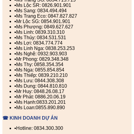
▪️Ms Lộc SR: 0826.901.901
▪️Ms Sang: 0834.494.494
▪️Ms Trang Eco: 0847.827.827
▪️Mr Lộc SG: 0854.901.901
▪️Ms Phượng: 0849.627.627
▪️Ms Linh: 0839.310.310
▪️Ms Thúy: 0834.531.531
▪️Ms Lợi: 0834.774.774
▪️Ms Linh Nga: 0838.253.253
▪️Ms Nghệ: 0932.903.903
▪️Mr Phong: 0829.348.348
▪️Ms Thy: 0858.354.354
▪️Ms Nga: 0855.854.854
▪️Ms Thiếp: 0839.210.210
▪️Ms Lưu: 0844.308.308
▪️Ms Dung: 0844.810.810
▪️Mr Huy: 0848.26.08.17
▪️Mr Phát: 0886.20.06.19
▪️Ms Hạnh:0833.201.201
▪️Ms Loan:0855.890.890
☎ KINH DOANH DỰ ÁN
▪️Hotline: 0834.300.300