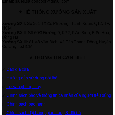
Email:
sales.saigondoor@gmail.com
⭐ HỆ THỐNG XƯỞNG SẢN XUẤT
Xưởng SX I:
Số 361 TX25, Phường Thạnh Xuân, Q12, TP.
HCM.
Xưởng SX II:
Số 60/3 Đường 9, KP2, P.An Bình, Biên Hòa,
Đồng Nai.
Xưởng SX III:
81 Võ Văn Bích, Xã Tân Thạnh Đông, Huyện
Củ Chi, Tp.HCM.
⭐ THÔNG TIN CẦN BIẾT
✅
Báo giá cửa
✅
Hướng dẫn sử dụng nội thất
✅
Tư vấn phong thủy
✅
Chính sách bảo vệ thông tin cá nhân của người tiêu dùng
✅
Chính sách bảo hành
✅
Chính sách đặt hàng, giao hàng & đổi trả