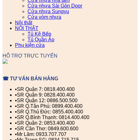
Cửa nhựa nhà tắm
Cửa nhựa Sài Gòn Door
Cửa nhựa Sungyu
Cửa vòm nhựa
Nội thất
NỘI THẤT
Tủ Kệ Bếp
Tủ Quần Áo
Phụ kiện cửa
HỖ TRỢ TRỰC TUYẾN
☎ TƯ VẤN BÁN HÀNG
▪️SR Quận 7: 0818.400.400
▪️SR Quận 9: 0828.400.400
▪️SR Quận 12: 0886.500.500
▪️SR Q.Tân Phú: 0899.400.400
▪️SR Q.Thủ Đức: 0855.400.400
▪️SR Q.Bình Thạnh: 0814.400.400
▪️SR Quận 2: 0853.400.400
▪️SR Cần Thơ: 0849.600.600
▪️Mr Lãm: 0933.707.707
▪️Ms Trang SG: 0834.715.715