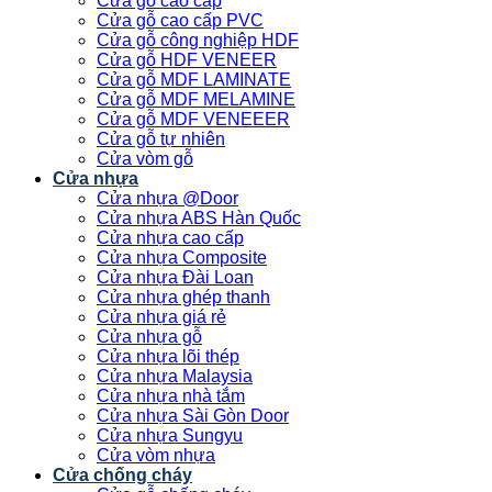
Cửa gỗ cao cấp
Cửa gỗ cao cấp PVC
Cửa gỗ công nghiệp HDF
Cửa gỗ HDF VENEER
Cửa gỗ MDF LAMINATE
Cửa gỗ MDF MELAMINE
Cửa gỗ MDF VENEEER
Cửa gỗ tự nhiên
Cửa vòm gỗ
Cửa nhựa
Cửa nhựa @Door
Cửa nhựa ABS Hàn Quốc
Cửa nhựa cao cấp
Cửa nhựa Composite
Cửa nhựa Đài Loan
Cửa nhựa ghép thanh
Cửa nhựa giá rẻ
Cửa nhựa gỗ
Cửa nhựa lõi thép
Cửa nhựa Malaysia
Cửa nhựa nhà tắm
Cửa nhựa Sài Gòn Door
Cửa nhựa Sungyu
Cửa vòm nhựa
Cửa chống cháy