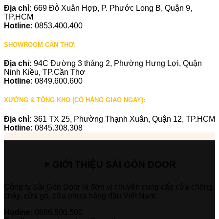
Địa chỉ:
669 Đỗ Xuân Hợp, P. Phước Long B, Quận 9,
TP.HCM
Hotline:
0853.400.400
SHOWROOM CẦN THƠ:
Địa chỉ:
94C Đường 3 tháng 2, Phường Hưng Lợi, Quận
Ninh Kiều, TP.Cần Thơ
Hotline:
0849.600.600
XƯỞNG & TỔNG KHO (CÓ HÀNG GIAO NGAY):
Địa chỉ:
361 TX 25, Phường Thạnh Xuân, Quận 12, TP.HCM
Hotline:
0845.308.308
⭐ GIỚI THIỆU SÀI GÒN DOOR
Công ty Sài Gòn Door là đơn vị chuyên cung cấp cửa chống
cháy, cửa gỗ, cửa nhựa hàng đầu Việt Nam.
Hotline:
0886.500.500