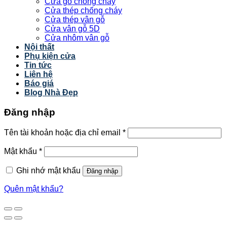
Cửa gỗ chống cháy
Cửa thép chống cháy
Cửa thép vân gỗ
Cửa vân gỗ 5D
Cửa nhôm vân gỗ
Nội thất
Phụ kiện cửa
Tin tức
Liên hệ
Báo giá
Blog Nhà Đẹp
Đăng nhập
Tên tài khoản hoặc địa chỉ email
*
Mật khẩu
*
Ghi nhớ mật khẩu
Đăng nhập
Quên mật khẩu?