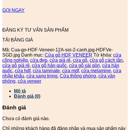
GỌI NGAY
ĐĂNG KÝ TƯ VẤN SẢN PHẨM
TẢI BẢNG GIÁ
Mã:
Cua-go-HDF-Veneer-12A-soi-2-canh.jpg-HDFVe-
SGD.jpg
Danh mục:
Cửa gỗ HDF VENEER
Từ khóa:
cửa
công nghiệp
,
cửa đẹp
,
cửa giá rẻ
,
cửa gỗ
,
cửa gỗ cách tân
,
cửa gỗ giá rẻ
,
cửa gỗ hàn quốc
,
cửa gỗ sài gòn
,
cửa hàn
quốc
,
cửa hdf
,
cửa laminate
,
cửa mdf
,
cửa melamine
,
cửa
nhập khẩu
,
cửa sang trọng
,
Cửa thông phòng
,
cửa văn
phòng
,
cửa veneer
Mô tả
Đánh giá (0)
Đánh giá
Chưa có đánh giá nào.
Chỉ những khách hàng đã đăng nhập và mua sản phẩm này