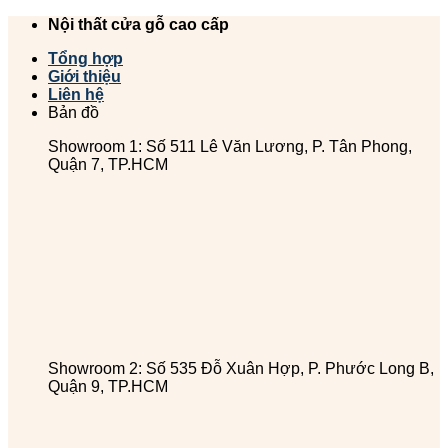
Chuyển
Nội thất cửa gỗ cao cấp
đến
Tổng hợp
nội
Giới thiệu
dung
Liên hệ
Bản đồ
Showroom 1: Số 511 Lê Văn Lương, P. Tân Phong,
Quận 7, TP.HCM
Showroom 2: Số 535 Đỗ Xuân Hợp, P. Phước Long B,
Quận 9, TP.HCM