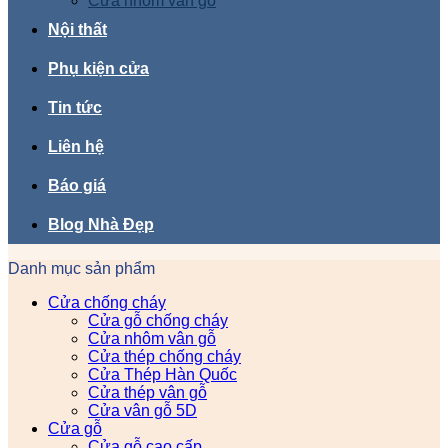
Cửa nhôm vân gỗ
Nội thất
Phụ kiện cửa
Tin tức
Liên hệ
Báo giá
Blog Nhà Đẹp
Danh mục sản phẩm
Cửa chống cháy
Cửa gỗ chống cháy
Cửa nhôm vân gỗ
Cửa thép chống cháy
Cửa Thép Hàn Quốc
Cửa thép vân gỗ
Cửa vân gỗ 5D
Cửa gỗ
Cửa gỗ cao cấp