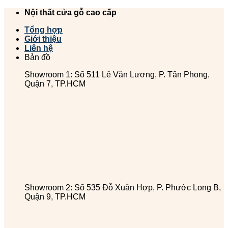
Chuyển
Nội thất cửa gỗ cao cấp
đến
Tổng hợp
nội
Giới thiệu
dung
Liên hệ
Bản đồ
Showroom 1: Số 511 Lê Văn Lương, P. Tân Phong,
Quận 7, TP.HCM
Showroom 2: Số 535 Đỗ Xuân Hợp, P. Phước Long B,
Quận 9, TP.HCM