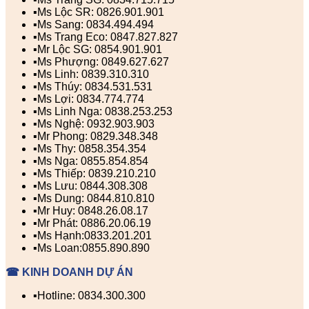
▪️Ms Lộc SR: 0826.901.901
▪️Ms Sang: 0834.494.494
▪️Ms Trang Eco: 0847.827.827
▪️Mr Lộc SG: 0854.901.901
▪️Ms Phượng: 0849.627.627
▪️Ms Linh: 0839.310.310
▪️Ms Thúy: 0834.531.531
▪️Ms Lợi: 0834.774.774
▪️Ms Linh Nga: 0838.253.253
▪️Ms Nghệ: 0932.903.903
▪️Mr Phong: 0829.348.348
▪️Ms Thy: 0858.354.354
▪️Ms Nga: 0855.854.854
▪️Ms Thiếp: 0839.210.210
▪️Ms Lưu: 0844.308.308
▪️Ms Dung: 0844.810.810
▪️Mr Huy: 0848.26.08.17
▪️Mr Phát: 0886.20.06.19
▪️Ms Hạnh:0833.201.201
▪️Ms Loan:0855.890.890
☎ KINH DOANH DỰ ÁN
▪️Hotline: 0834.300.300