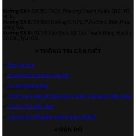
Xưởng SX I:
Số 361 TX25, Phường Thạnh Xuân, Q12, TP.
HCM.
Xưởng SX II:
Số 60/3 Đường 9, KP2, P.An Bình, Biên Hòa,
Đồng Nai.
Xưởng SX III:
81 Võ Văn Bích, Xã Tân Thạnh Đông, Huyện
Củ Chi, Tp.HCM.
⭐ THÔNG TIN CẦN BIẾT
✅
Báo giá cửa
✅
Hướng dẫn sử dụng nội thất
✅
Tư vấn phong thủy
✅
Chính sách bảo vệ thông tin cá nhân của người tiêu dùng
✅
Chính sách bảo hành
✅
Chính sách đặt hàng, giao hàng & đổi trả
⭐ BẢN ĐỒ