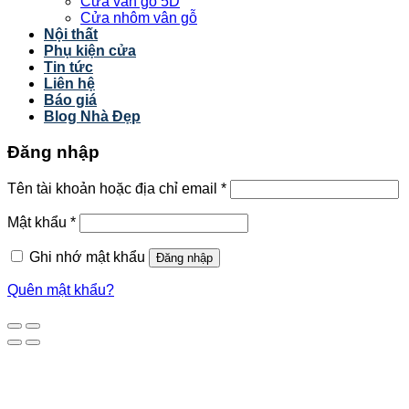
Cửa vân gỗ 5D
Cửa nhôm vân gỗ
Nội thất
Phụ kiện cửa
Tin tức
Liên hệ
Báo giá
Blog Nhà Đẹp
Đăng nhập
Tên tài khoản hoặc địa chỉ email
*
Mật khẩu
*
Ghi nhớ mật khẩu
Đăng nhập
Quên mật khẩu?