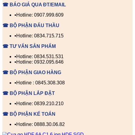
☎ BÁO GIÁ QUA ĐT/EMAIL
▪️Hotline: 0907.999.609
☎ BỘ PHẬN ĐẤU THẦU
▪️Hotline: 0834.715.715
☎ TƯ VẤN SẢN PHẨM
▪️Hotline: 0834.531.531
▪️Hotline: 0932.095.646
☎ BỘ PHẬN GIAO HÀNG
▪️Hotline : 0845.308.308
☎ BỘ PHẬN LẮP ĐẶT
▪️Hotline: 0839.210.210
☎ BỘ PHẬN KẾ TOÁN
▪️Hotline: 0888.30.06.82