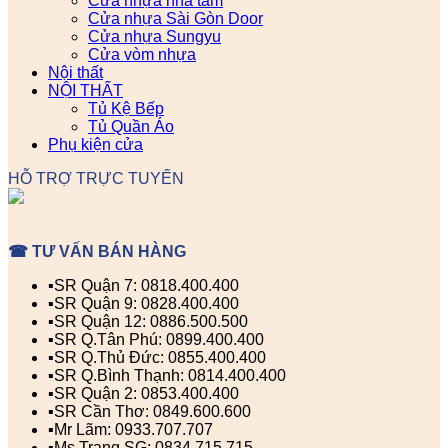
Cửa nhựa nhà tắm
Cửa nhựa Sài Gòn Door
Cửa nhựa Sungyu
Cửa vòm nhựa
Nội thất
NỘI THẤT
Tủ Kệ Bếp
Tủ Quần Áo
Phụ kiện cửa
HỖ TRỢ TRỰC TUYẾN
☎ TƯ VẤN BÁN HÀNG
▪️SR Quận 7: 0818.400.400
▪️SR Quận 9: 0828.400.400
▪️SR Quận 12: 0886.500.500
▪️SR Q.Tân Phú: 0899.400.400
▪️SR Q.Thủ Đức: 0855.400.400
▪️SR Q.Bình Thạnh: 0814.400.400
▪️SR Quận 2: 0853.400.400
▪️SR Cần Thơ: 0849.600.600
▪️Mr Lãm: 0933.707.707
▪️Ms Trang SG: 0834.715.715