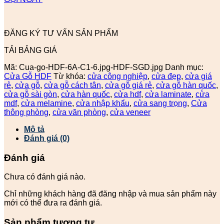
ĐĂNG KÝ TƯ VẤN SẢN PHẨM
TẢI BẢNG GIÁ
Mã:
Cua-go-HDF-6A-C1-6.jpg-HDF-SGD.jpg
Danh mục:
Cửa Gỗ HDF
Từ khóa:
cửa công nghiệp
,
cửa đẹp
,
cửa giá
rẻ
,
cửa gỗ
,
cửa gỗ cách tân
,
cửa gỗ giá rẻ
,
cửa gỗ hàn quốc
,
cửa gỗ sài gòn
,
cửa hàn quốc
,
cửa hdf
,
cửa laminate
,
cửa
mdf
,
cửa melamine
,
cửa nhập khẩu
,
cửa sang trọng
,
Cửa
thông phòng
,
cửa văn phòng
,
cửa veneer
Mô tả
Đánh giá (0)
Đánh giá
Chưa có đánh giá nào.
Chỉ những khách hàng đã đăng nhập và mua sản phẩm này
mới có thể đưa ra đánh giá.
Sản phẩm tương tự