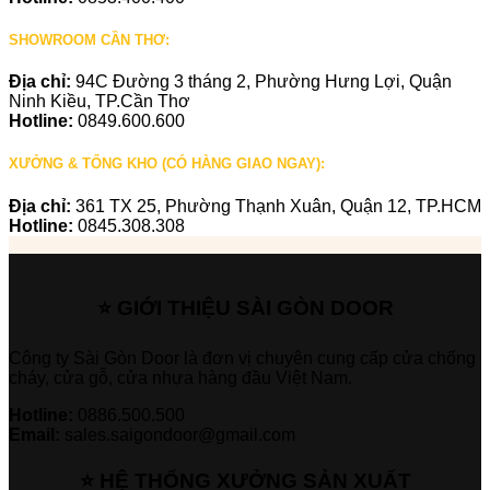
SHOWROOM CẦN THƠ:
Địa chỉ:
94C Đường 3 tháng 2, Phường Hưng Lợi, Quận
Ninh Kiều, TP.Cần Thơ
Hotline:
0849.600.600
XƯỞNG & TỔNG KHO (CÓ HÀNG GIAO NGAY):
Địa chỉ:
361 TX 25, Phường Thạnh Xuân, Quận 12, TP.HCM
Hotline:
0845.308.308
⭐ GIỚI THIỆU SÀI GÒN DOOR
Công ty Sài Gòn Door là đơn vị chuyên cung cấp cửa chống
cháy, cửa gỗ, cửa nhựa hàng đầu Việt Nam.
Hotline:
0886.500.500
Email:
sales.saigondoor@gmail.com
⭐ HỆ THỐNG XƯỞNG SẢN XUẤT