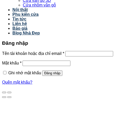
Cửa vân gỗ 5D
Cửa nhôm vân gỗ
Nội thất
Phụ kiện cửa
Tin tức
Liên hệ
Báo giá
Blog Nhà Đẹp
Đăng nhập
Tên tài khoản hoặc địa chỉ email
*
Mật khẩu
*
Ghi nhớ mật khẩu
Đăng nhập
Quên mật khẩu?