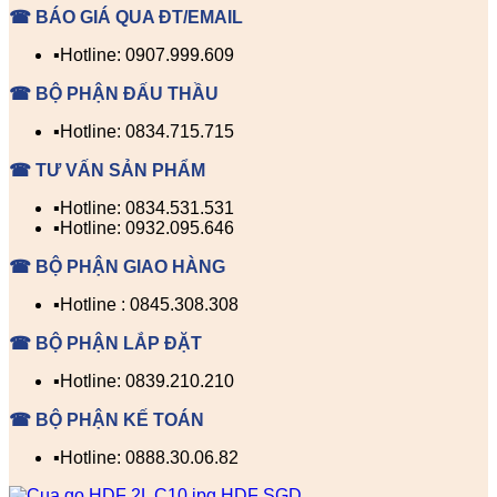
☎ BÁO GIÁ QUA ĐT/EMAIL
▪️Hotline: 0907.999.609
☎ BỘ PHẬN ĐẤU THẦU
▪️Hotline: 0834.715.715
☎ TƯ VẤN SẢN PHẨM
▪️Hotline: 0834.531.531
▪️Hotline: 0932.095.646
☎ BỘ PHẬN GIAO HÀNG
▪️Hotline : 0845.308.308
☎ BỘ PHẬN LẮP ĐẶT
▪️Hotline: 0839.210.210
☎ BỘ PHẬN KẾ TOÁN
▪️Hotline: 0888.30.06.82