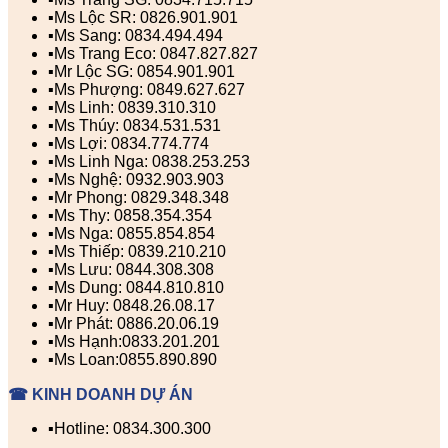
▪️Ms Lộc SR: 0826.901.901
▪️Ms Sang: 0834.494.494
▪️Ms Trang Eco: 0847.827.827
▪️Mr Lộc SG: 0854.901.901
▪️Ms Phượng: 0849.627.627
▪️Ms Linh: 0839.310.310
▪️Ms Thúy: 0834.531.531
▪️Ms Lợi: 0834.774.774
▪️Ms Linh Nga: 0838.253.253
▪️Ms Nghệ: 0932.903.903
▪️Mr Phong: 0829.348.348
▪️Ms Thy: 0858.354.354
▪️Ms Nga: 0855.854.854
▪️Ms Thiếp: 0839.210.210
▪️Ms Lưu: 0844.308.308
▪️Ms Dung: 0844.810.810
▪️Mr Huy: 0848.26.08.17
▪️Mr Phát: 0886.20.06.19
▪️Ms Hạnh:0833.201.201
▪️Ms Loan:0855.890.890
☎ KINH DOANH DỰ ÁN
▪️Hotline: 0834.300.300