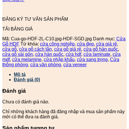
ĐĂNG KÝ TƯ VẤN SẢN PHẨM
TẢI BẢNG GIÁ
Mã:
Cua-go-HDF-2L-C10.jpg-HDF-SGD.jpg
Danh mục:
Cửa
Gỗ HDF
Từ khóa:
cửa công nghiệp
,
cửa đẹp
,
cửa giá rẻ
,
cửa gỗ
,
cửa gỗ cách tân
,
cửa gỗ giá rẻ
,
cửa gỗ hàn quốc
,
cửa gỗ sài gòn
,
cửa hàn quốc
,
cửa hdf
,
cửa laminate
,
cửa
mdf
,
cửa melamine
,
cửa nhập khẩu
,
cửa sang trọng
,
Cửa
thông phòng
,
cửa văn phòng
,
cửa veneer
Mô tả
Đánh giá (0)
Đánh giá
Chưa có đánh giá nào.
Chỉ những khách hàng đã đăng nhập và mua sản phẩm này
mới có thể đưa ra đánh giá.
Sản phẩm tương tự