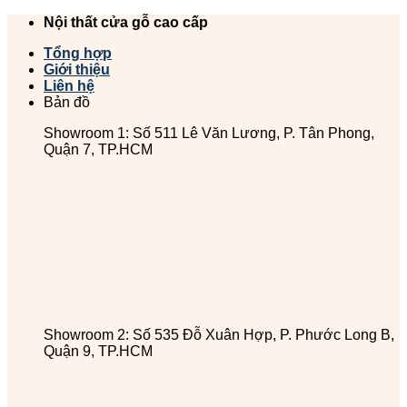
Chuyển
Nội thất cửa gỗ cao cấp
đến
Tổng hợp
nội
Giới thiệu
dung
Liên hệ
Bản đồ
Showroom 1: Số 511 Lê Văn Lương, P. Tân Phong,
Quận 7, TP.HCM
Showroom 2: Số 535 Đỗ Xuân Hợp, P. Phước Long B,
Quận 9, TP.HCM