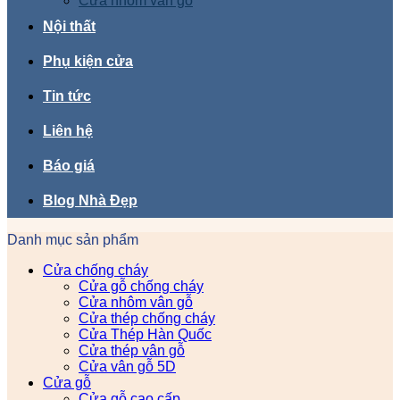
Cửa nhôm vân gỗ
Nội thất
Phụ kiện cửa
Tin tức
Liên hệ
Báo giá
Blog Nhà Đẹp
Danh mục sản phẩm
Cửa chống cháy
Cửa gỗ chống cháy
Cửa nhôm vân gỗ
Cửa thép chống cháy
Cửa Thép Hàn Quốc
Cửa thép vân gỗ
Cửa vân gỗ 5D
Cửa gỗ
Cửa gỗ cao cấp