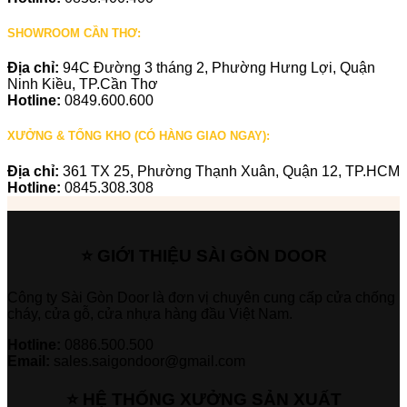
SHOWROOM CẦN THƠ:
Địa chỉ:
94C Đường 3 tháng 2, Phường Hưng Lợi, Quận
Ninh Kiều, TP.Cần Thơ
Hotline:
0849.600.600
XƯỞNG & TỔNG KHO (CÓ HÀNG GIAO NGAY):
Địa chỉ:
361 TX 25, Phường Thạnh Xuân, Quận 12, TP.HCM
Hotline:
0845.308.308
⭐ GIỚI THIỆU SÀI GÒN DOOR
Công ty Sài Gòn Door là đơn vị chuyên cung cấp cửa chống
cháy, cửa gỗ, cửa nhựa hàng đầu Việt Nam.
Hotline:
0886.500.500
Email:
sales.saigondoor@gmail.com
⭐ HỆ THỐNG XƯỞNG SẢN XUẤT