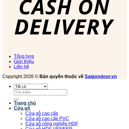
Tổng hợp
Giới thiệu
Liên hệ
Copyright 2026 ©
Bản quyền thuộc về
Saigondoor.vn
Tìm
kiếm:
Trang chủ
Cửa gỗ
Cửa gỗ cao cấp
Cửa gỗ cao cấp PVC
Cửa gỗ công nghiệp HDF
Cửa gỗ HDF VENEER