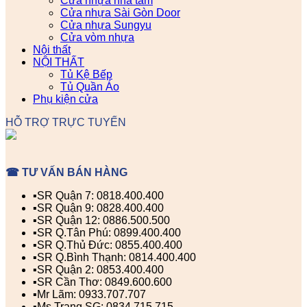
Cửa nhựa nhà tắm
Cửa nhựa Sài Gòn Door
Cửa nhựa Sungyu
Cửa vòm nhựa
Nội thất
NỘI THẤT
Tủ Kệ Bếp
Tủ Quần Áo
Phụ kiện cửa
HỖ TRỢ TRỰC TUYẾN
☎ TƯ VẤN BÁN HÀNG
▪️SR Quận 7: 0818.400.400
▪️SR Quận 9: 0828.400.400
▪️SR Quận 12: 0886.500.500
▪️SR Q.Tân Phú: 0899.400.400
▪️SR Q.Thủ Đức: 0855.400.400
▪️SR Q.Bình Thạnh: 0814.400.400
▪️SR Quận 2: 0853.400.400
▪️SR Cần Thơ: 0849.600.600
▪️Mr Lãm: 0933.707.707
▪️Ms Trang SG: 0834.715.715