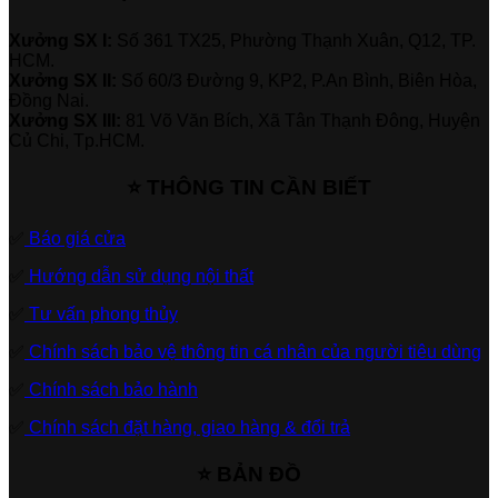
Xưởng SX I:
Số 361 TX25, Phường Thạnh Xuân, Q12, TP.
HCM.
Xưởng SX II:
Số 60/3 Đường 9, KP2, P.An Bình, Biên Hòa,
Đồng Nai.
Xưởng SX III:
81 Võ Văn Bích, Xã Tân Thạnh Đông, Huyện
Củ Chi, Tp.HCM.
⭐ THÔNG TIN CẦN BIẾT
✅
Báo giá cửa
✅
Hướng dẫn sử dụng nội thất
✅
Tư vấn phong thủy
✅
Chính sách bảo vệ thông tin cá nhân của người tiêu dùng
✅
Chính sách bảo hành
✅
Chính sách đặt hàng, giao hàng & đổi trả
⭐ BẢN ĐỒ