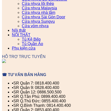
Cửa nhựa lõi thép
Cửa nhựa Malaysia
Cửa nhựa nhà tắm
Cửa nhựa Sài Gòn Door
Cửa nhựa Sungyu
Cửa vòm nhựa
Nội thất
NỘI THẤT
Tủ Kệ Bếp
Tủ Quần Áo
Phụ kiện cửa
HỖ TRỢ TRỰC TUYẾN
☎ TƯ VẤN BÁN HÀNG
▪️SR Quận 7: 0818.400.400
▪️SR Quận 9: 0828.400.400
▪️SR Quận 12: 0886.500.500
▪️SR Q.Tân Phú: 0899.400.400
▪️SR Q.Thủ Đức: 0855.400.400
▪️SR Q.Bình Thạnh: 0814.400.400
▪️SR Quận 2: 0853.400.400