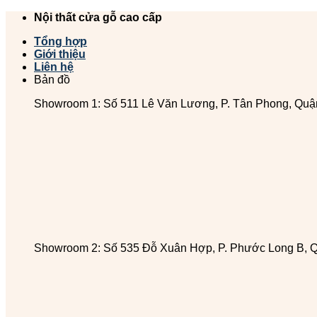
Chuyển
Nội thất cửa gỗ cao cấp
đến
Tổng hợp
nội
Giới thiệu
dung
Liên hệ
Bản đồ
Showroom 1: Số 511 Lê Văn Lương, P. Tân Phong, Quậ
Showroom 2: Số 535 Đỗ Xuân Hợp, P. Phước Long B, 