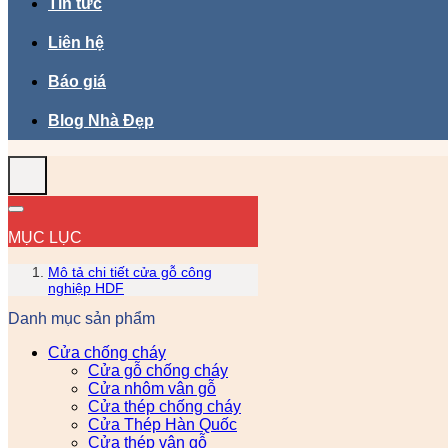
Tin tức
Liên hệ
Báo giá
Blog Nhà Đẹp
MỤC LỤC
Mô tả chi tiết cửa gỗ công
nghiệp HDF
Danh mục sản phẩm
Cửa chống cháy
Cửa gỗ chống cháy
Cửa nhôm vân gỗ
Cửa thép chống cháy
Cửa Thép Hàn Quốc
Cửa thép vân gỗ