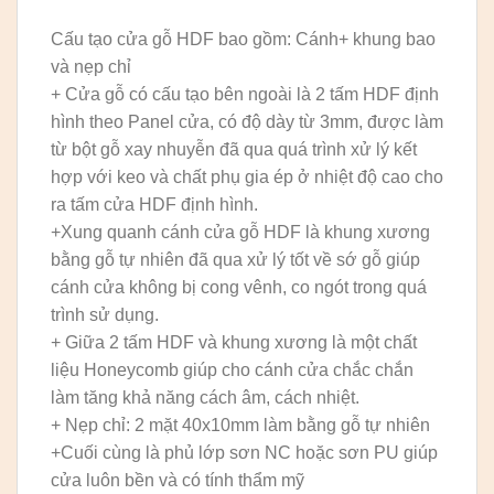
Cấu tạo cửa gỗ HDF bao gồm: Cánh+ khung bao
và nẹp chỉ
+ Cửa gỗ có cấu tạo bên ngoài là 2 tấm HDF định
hình theo Panel cửa, có độ dày từ 3mm, được làm
từ bột gỗ xay nhuyễn đã qua quá trình xử lý kết
hợp với keo và chất phụ gia ép ở nhiệt độ cao cho
ra tấm cửa HDF định hình.
+Xung quanh cánh cửa gỗ HDF là khung xương
bằng gỗ tự nhiên đã qua xử lý tốt về sớ gỗ giúp
cánh cửa không bị cong vênh, co ngót trong quá
trình sử dụng.
+ Giữa 2 tấm HDF và khung xương là một chất
liệu Honeycomb giúp cho cánh cửa chắc chắn
làm tăng khả năng cách âm, cách nhiệt.
+ Nẹp chỉ: 2 mặt 40x10mm làm bằng gỗ tự nhiên
+Cuối cùng là phủ lớp sơn NC hoặc sơn PU giúp
cửa luôn bền và có tính thẩm mỹ