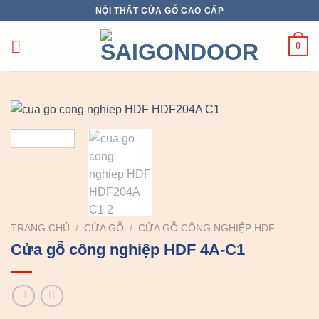
Chuyển
NỘI THẤT CỬA GỖ CAO CẤP
đến
nội
0
dung
TRANG CHỦ
/
CỬA GỖ
/
CỬA GỖ CÔNG NGHIỆP HDF
Cửa gỗ công nghiệp HDF 4A-C1