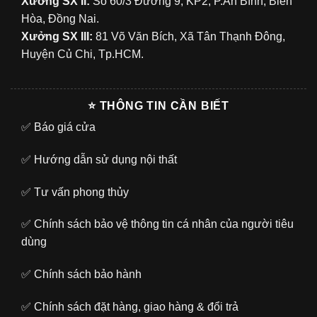
Xưởng SX II:
Số 60/3 Đường 9, KP2, P.An Bình, Biên
Hòa, Đồng Nai.
Xưởng SX III:
81 Võ Văn Bích, Xã Tân Thạnh Đông,
Huyện Củ Chi, Tp.HCM.
⭐ THÔNG TIN CẦN BIẾT
✅
Báo giá cửa
✅
Hướng dẫn sử dụng nội thất
✅
Tư vấn phong thủy
✅
Chính sách bảo vệ thông tin cá nhân của người tiêu
dùng
✅
Chính sách bảo hành
✅
Chính sách đặt hàng, giao hàng & đổi trả