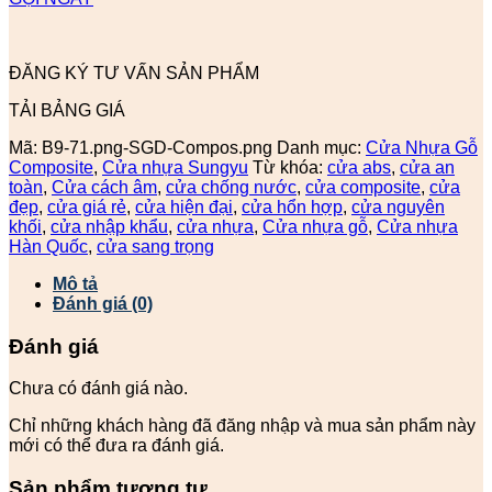
ĐĂNG KÝ TƯ VẤN SẢN PHẨM
TẢI BẢNG GIÁ
Mã:
B9-71.png-SGD-Compos.png
Danh mục:
Cửa Nhựa Gỗ
Composite
,
Cửa nhựa Sungyu
Từ khóa:
cửa abs
,
cửa an
toàn
,
Cửa cách âm
,
cửa chống nước
,
cửa composite
,
cửa
đẹp
,
cửa giá rẻ
,
cửa hiện đại
,
cửa hổn hợp
,
cửa nguyên
khối
,
cửa nhập khẩu
,
cửa nhựa
,
Cửa nhựa gỗ
,
Cửa nhựa
Hàn Quốc
,
cửa sang trọng
Mô tả
Đánh giá (0)
Đánh giá
Chưa có đánh giá nào.
Chỉ những khách hàng đã đăng nhập và mua sản phẩm này
mới có thể đưa ra đánh giá.
Sản phẩm tương tự