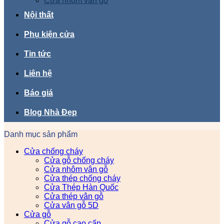
Cửa nhôm vân gỗ
Nội thất
Phụ kiện cửa
Tin tức
Liên hệ
Báo giá
Blog Nhà Đẹp
Danh mục sản phẩm
Cửa chống cháy
Cửa gỗ chống cháy
Cửa nhôm vân gỗ
Cửa thép chống cháy
Cửa Thép Hàn Quốc
Cửa thép vân gỗ
Cửa vân gỗ 5D
Cửa gỗ
Cửa gỗ cao cấp