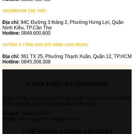
SHOWROOM CẦN THƠ:
Địa chỉ:
94C Đường 3 tháng 2, Phường Hưng Lợi, Quận
Ninh Kiều, TP.Cần Thơ
Hotline:
0849.600.600
XƯỞNG & TỔNG KHO (CÓ HÀNG GIAO NGAY):
Địa chỉ:
361 TX 25, Phường Thạnh Xuân, Quận 12, TP.HCM
Hotline:
0845.308.308
⭐ GIỚI THIỆU SÀI GÒN DOOR
Công ty Sài Gòn Door là đơn vị chuyên cung cấp cửa chống
cháy, cửa gỗ, cửa nhựa hàng đầu Việt Nam.
Hotline:
0886.500.500
Email:
sales.saigondoor@gmail.com
⭐ HỆ THỐNG XƯỞNG SẢN XUẤT