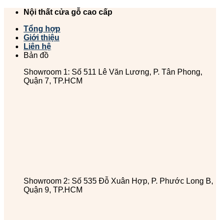
Chuyển
Nội thất cửa gỗ cao cấp
đến
Tổng hợp
nội
Giới thiệu
dung
Liên hệ
Bản đồ
Showroom 1: Số 511 Lê Văn Lương, P. Tân Phong,
Quận 7, TP.HCM
Showroom 2: Số 535 Đỗ Xuân Hợp, P. Phước Long B,
Quận 9, TP.HCM