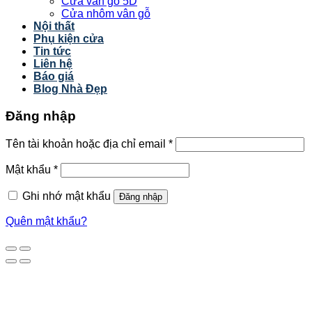
Cửa vân gỗ 5D
Cửa nhôm vân gỗ
Nội thất
Phụ kiện cửa
Tin tức
Liên hệ
Báo giá
Blog Nhà Đẹp
Đăng nhập
Tên tài khoản hoặc địa chỉ email
*
Mật khẩu
*
Ghi nhớ mật khẩu
Đăng nhập
Quên mật khẩu?