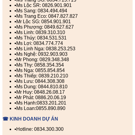
▪️Ms Lộc SR: 0826.901.901
▪️Ms Sang: 0834.494.494
▪️Ms Trang Eco: 0847.827.827
▪️Mr Lộc SG: 0854.901.901
▪️Ms Phượng: 0849.627.627
▪️Ms Linh: 0839.310.310
▪️Ms Thúy: 0834.531.531
▪️Ms Lợi: 0834.774.774
▪️Ms Linh Nga: 0838.253.253
▪️Ms Nghệ: 0932.903.903
▪️Mr Phong: 0829.348.348
▪️Ms Thy: 0858.354.354
▪️Ms Nga: 0855.854.854
▪️Ms Thiếp: 0839.210.210
▪️Ms Lưu: 0844.308.308
▪️Ms Dung: 0844.810.810
▪️Mr Huy: 0848.26.08.17
▪️Mr Phát: 0886.20.06.19
▪️Ms Hạnh:0833.201.201
▪️Ms Loan:0855.890.890
☎ KINH DOANH DỰ ÁN
▪️Hotline: 0834.300.300