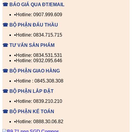
☎ BÁO GIÁ QUA ĐT/EMAIL
▪️Hotline: 0907.999.609
☎ BỘ PHẬN ĐẤU THẦU
▪️Hotline: 0834.715.715
☎ TƯ VẤN SẢN PHẨM
▪️Hotline: 0834.531.531
▪️Hotline: 0932.095.646
☎ BỘ PHẬN GIAO HÀNG
▪️Hotline : 0845.308.308
☎ BỘ PHẬN LẮP ĐẶT
▪️Hotline: 0839.210.210
☎ BỘ PHẬN KẾ TOÁN
▪️Hotline: 0888.30.06.82