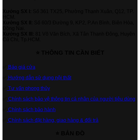
Xưởng SX I:
Số 361 TX25, Phường Thạnh Xuân, Q12, TP.
HCM.
Xưởng SX II:
Số 60/3 Đường 9, KP2, P.An Bình, Biên Hòa,
Đồng Nai.
Xưởng SX III:
81 Võ Văn Bích, Xã Tân Thạnh Đông, Huyện
Củ Chi, Tp.HCM.
⭐ THÔNG TIN CẦN BIẾT
✅
Báo giá cửa
✅
Hướng dẫn sử dụng nội thất
✅
Tư vấn phong thủy
✅
Chính sách bảo vệ thông tin cá nhân của người tiêu dùng
✅
Chính sách bảo hành
✅
Chính sách đặt hàng, giao hàng & đổi trả
⭐ BẢN ĐỒ