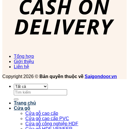
Tổng hợp
Giới thiệu
Liên hệ
Copyright 2026 ©
Bản quyền thuộc về
Saigondoor.vn
Tìm
kiếm:
Trang chủ
Cửa gỗ
Cửa gỗ cao cấp
Cửa gỗ cao cấp PVC
Cửa gỗ công nghiệp HDF
Cửa gỗ HDF VENEER