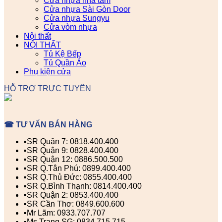
Cửa nhựa nhà tắm
Cửa nhựa Sài Gòn Door
Cửa nhựa Sungyu
Cửa vòm nhựa
Nội thất
NỘI THẤT
Tủ Kệ Bếp
Tủ Quần Áo
Phụ kiện cửa
HỖ TRỢ TRỰC TUYẾN
☎ TƯ VẤN BÁN HÀNG
▪️SR Quận 7: 0818.400.400
▪️SR Quận 9: 0828.400.400
▪️SR Quận 12: 0886.500.500
▪️SR Q.Tân Phú: 0899.400.400
▪️SR Q.Thủ Đức: 0855.400.400
▪️SR Q.Bình Thạnh: 0814.400.400
▪️SR Quận 2: 0853.400.400
▪️SR Cần Thơ: 0849.600.600
▪️Mr Lãm: 0933.707.707
▪️Ms Trang SG: 0834.715.715