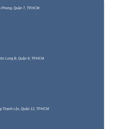
n Phong, Quận 7, TP.HCM
ước Long B, Quận 9, TP.HCM
g Thạnh Lộc, Quận 12, TP.HCM