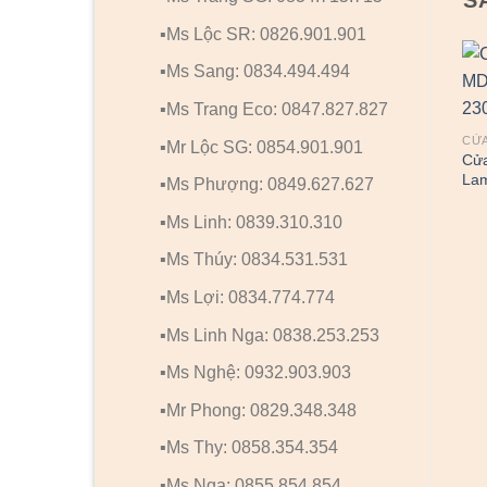
▪️Ms Lộc SR: 0826.901.901
▪️Ms Sang: 0834.494.494
▪️Ms Trang Eco: 0847.827.827
CỬ
▪️Mr Lộc SG: 0854.901.901
Cử
Lam
▪️Ms Phượng: 0849.627.627
▪️Ms Linh: 0839.310.310
▪️Ms Thúy: 0834.531.531
▪️Ms Lợi: 0834.774.774
▪️Ms Linh Nga: 0838.253.253
▪️Ms Nghệ: 0932.903.903
▪️Mr Phong: 0829.348.348
▪️Ms Thy: 0858.354.354
▪️Ms Nga: 0855.854.854