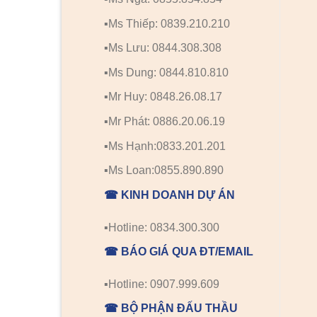
▪️Ms Thiếp: 0839.210.210
▪️Ms Lưu: 0844.308.308
▪️Ms Dung: 0844.810.810
▪️Mr Huy: 0848.26.08.17
▪️Mr Phát: 0886.20.06.19
▪️Ms Hạnh:0833.201.201
▪️Ms Loan:0855.890.890
☎ KINH DOANH DỰ ÁN
▪️Hotline: 0834.300.300
☎ BÁO GIÁ QUA ĐT/EMAIL
▪️Hotline: 0907.999.609
☎ BỘ PHẬN ĐẤU THẦU