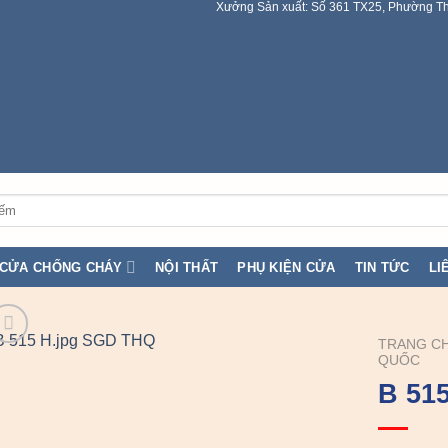
Xưởng Sản xuất: Số 361 TX25, Phường Th
CỬA CHỐNG CHÁY
NỘI THẤT
PHỤ KIỆN CỬA
TIN TỨC
LI
TRANG C
QUỐC
B 51