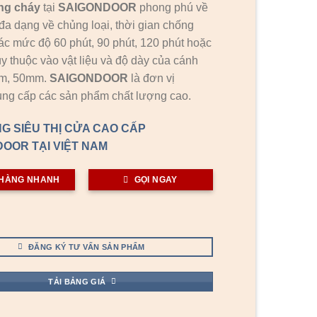
ng cháy
tại
SAIGONDOOR
phong phú về
đa dạng về chủng loại, thời gian chống
ác mức độ 60 phút, 90 phút, 120 phút hoặc
ùy thuộc vào vật liệu và độ dày của cánh
mm, 50mm.
SAIGONDOOR
là đơn vị
ng cấp các sản phẩm chất lượng cao.
G SIÊU THỊ CỬA CAO CẤP
OOR TẠI VIỆT NAM
HÀNG NHANH
GỌI NGAY
ĐĂNG KÝ TƯ VẤN SẢN PHẨM
TẢI BẢNG GIÁ