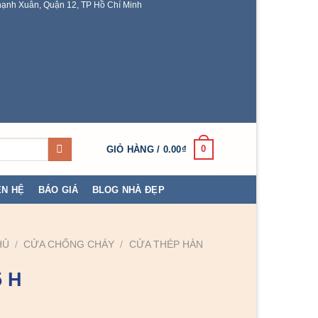
ạnh Xuân, Quận 12, TP Hồ Chí Minh
0
GIỎ HÀNG /
0.00
₫
ÊN HỆ
BÁO GIÁ
BLOG NHÀ ĐẸP
HỦ
/
CỬA CHỐNG CHÁY
/
CỬA THÉP HÀN
5 H