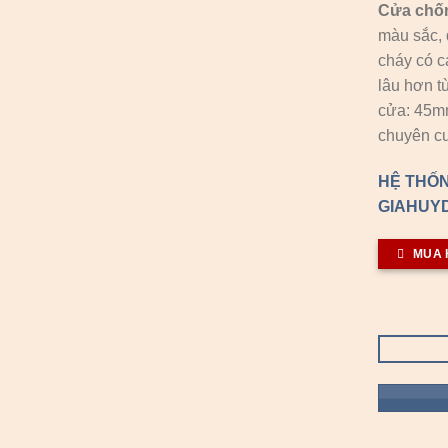
Cửa chố
màu sắc, 
cháy có c
lâu hơn t
cửa: 45
chuyên cu
HỆ THỐN
GIAHUYD
MUA 