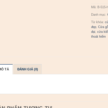
Mã:
B-515-
Danh mục:
Từ khóa:
cử
đẹp
,
Cửa gỗ
đại
,
cửa kiể
thoát hiểm
MÔ TẢ
ĐÁNH GIÁ (0)
ẢN PHẨM TƯƠNG TỰ