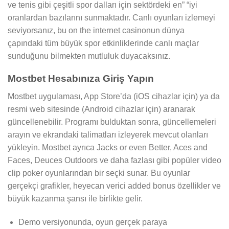
ve tenis gibi çeşitli spor dalları için sektördeki en” “iyi
oranlardan bazılarını sunmaktadır. Canlı oyunları izlemeyi
seviyorsanız, bu on the internet casinonun dünya
çapındaki tüm büyük spor etkinliklerinde canlı maçlar
sunduğunu bilmekten mutluluk duyacaksınız.
Mostbet Hesabınıza Giriş Yapın
Mostbet uygulaması, App Store’da (iOS cihazlar için) ya da
resmi web sitesinde (Android cihazlar için) aranarak
güncellenebilir. Programı bulduktan sonra, güncellemeleri
arayın ve ekrandaki talimatları izleyerek mevcut olanları
yükleyin. Mostbet ayrıca Jacks or even Better, Aces and
Faces, Deuces Outdoors ve daha fazlası gibi popüler video
clip poker oyunlarından bir seçki sunar. Bu oyunlar
gerçekçi grafikler, heyecan verici added bonus özellikler ve
büyük kazanma şansı ile birlikte gelir.
Demo versiyonunda, oyun gerçek paraya