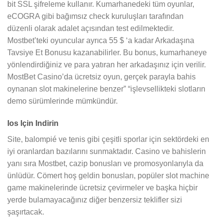
bit SSL şifreleme kullanır. Kumarhanedeki tüm oyunlar,
eCOGRA gibi bağımsız check kuruluşları tarafından
düzenli olarak adalet açısından test edilmektedir.
Mostbet’teki oyuncular ayrıca 55 $ ‘a kadar Arkadaşına
Tavsiye Et Bonusu kazanabilirler. Bu bonus, kumarhaneye
yönlendirdiğiniz ve para yatıran her arkadaşınız için verilir.
MostBet Casino’da ücretsiz oyun, gerçek parayla bahis
oynanan slot makinelerine benzer” “işlevsellikteki slotların
demo sürümlerinde mümkündür.
Ios Için Indirin
Site, balompié ve tenis gibi çeşitli sporlar için sektördeki en
iyi oranlardan bazılarını sunmaktadır. Casino ve bahislerin
yanı sıra Mostbet, cazip bonusları ve promosyonlarıyla da
ünlüdür. Cömert hoş geldin bonusları, popüler slot machine
game makinelerinde ücretsiz çevirmeler ve başka hiçbir
yerde bulamayacağınız diğer benzersiz teklifler sizi
şaşırtacak.