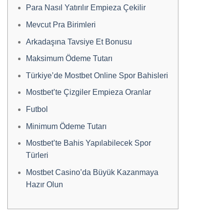
Para Nasıl Yatırılır Empieza Çekilir
Mevcut Pra Birimleri
Arkadaşına Tavsiye Et Bonusu
Maksimum Ödeme Tutarı
Türkiye’de Mostbet Online Spor Bahisleri
Mostbet’te Çizgiler Empieza Oranlar
Futbol
Minimum Ödeme Tutarı
Mostbet’te Bahis Yapılabilecek Spor
Türleri
Mostbet Casino’da Büyük Kazanmaya
Hazır Olun