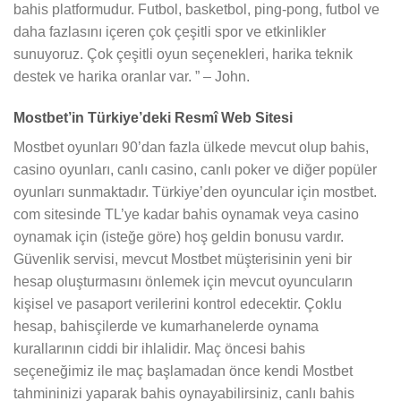
bahis platformudur. Futbol, basketbol, ping-pong, futbol ve
daha fazlasını içeren çok çeşitli spor ve etkinlikler
sunuyoruz. Çok çeşitli oyun seçenekleri, harika teknik
destek ve harika oranlar var. ” – John.
Mostbet’in Türkiye’deki Resmî Web Sitesi
Mostbet oyunları 90’dan fazla ülkede mevcut olup bahis,
casino oyunları, canlı casino, canlı poker ve diğer popüler
oyunları sunmaktadır. Türkiye’den oyuncular için mostbet.
com sitesinde TL’ye kadar bahis oynamak veya casino
oynamak için (isteğe göre) hoş geldin bonusu vardır.
Güvenlik servisi, mevcut Mostbet müşterisinin yeni bir
hesap oluşturmasını önlemek için mevcut oyuncuların
kişisel ve pasaport verilerini kontrol edecektir. Çoklu
hesap, bahisçilerde ve kumarhanelerde oynama
kurallarının ciddi bir ihlalidir. Maç öncesi bahis
seçeneğimiz ile maç başlamadan önce kendi Mostbet
tahmininizi yaparak bahis oynayabilirsiniz, canlı bahis