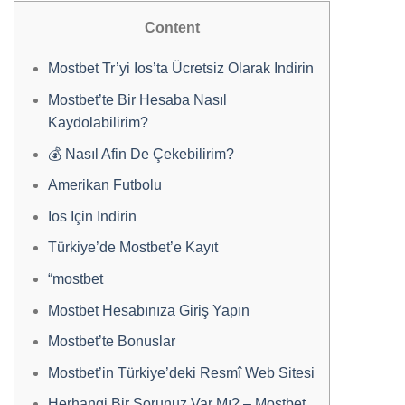
Content
Mostbet Tr’yi Ios’ta Ücretsiz Olarak Indirin
Mostbet’te Bir Hesaba Nasıl
Kaydolabilirim?
💰 Nasıl Afin De Çekebilirim?
Amerikan Futbolu
Ios Için Indirin
Türkiye’de Mostbet’e Kayıt
“mostbet
Mostbet Hesabınıza Giriş Yapın
Mostbet’te Bonuslar
Mostbet’in Türkiye’deki Resmî Web Sitesi
Herhangi Bir Sorunuz Var Mı? – Mostbet