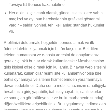
Tavsiye Et Bonusu kazanabilirler.
Her etkinlik için canlı olarak, güncel istatistiklere sahip
maç izci ve oyunun hareketlerinin grafiksel gösterimi
vardır – saldırı yönleri, tehlikeli anlar, standart hükümler
vb.
Profilinizi doldurmak, hoşgeldin bonusu almak ve ilk
ödeme talebinizi yapmak için bir ön koşuldur. Belirtilen
telefon numarasını ve e-posta adresini de onaylamanız
gerekir, çünkü bunlar olarak kullanılacaktır Mostbet casino
giriş kişisel ofise girmek için kullanılır. Bir ayna web sitesini
kullanarak, kullanıcılar resmi site kullanılamıyor olsa bile
bahis oynamaya ve sitenin hizmetlerinden yararlanmaya
devam edebilirler. Daha sonra mobil cihazınızın rahatlığıyla
hesabınıza giriş yapabilir, bahis oynayabilir, canlı skorları
ve sonuçları görüntüleyebilir ve bu kumarhanenin sunduğu
diğer özelliklere erişebilirsiniz. Bu, uygulamayı indirmekten