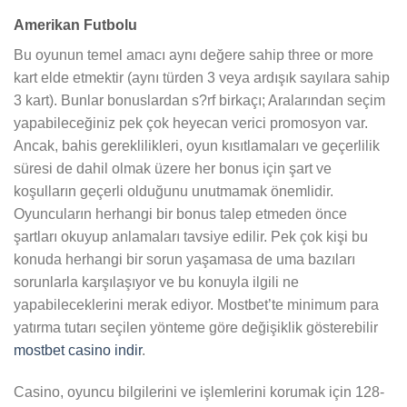
Amerikan Futbolu
Bu oyunun temel amacı aynı değere sahip three or more
kart elde etmektir (aynı türden 3 veya ardışık sayılara sahip
3 kart). Bunlar bonuslardan s?rf birkaçı; Aralarından seçim
yapabileceğiniz pek çok heyecan verici promosyon var.
Ancak, bahis gereklilikleri, oyun kısıtlamaları ve geçerlilik
süresi de dahil olmak üzere her bonus için şart ve
koşulların geçerli olduğunu unutmamak önemlidir.
Oyuncuların herhangi bir bonus talep etmeden önce
şartları okuyup anlamaları tavsiye edilir. Pek çok kişi bu
konuda herhangi bir sorun yaşamasa de uma bazıları
sorunlarla karşılaşıyor ve bu konuyla ilgili ne
yapabileceklerini merak ediyor. Mostbet’te minimum para
yatırma tutarı seçilen yönteme göre değişiklik gösterebilir
mostbet casino indir
.
Casino, oyuncu bilgilerini ve işlemlerini korumak için 128-