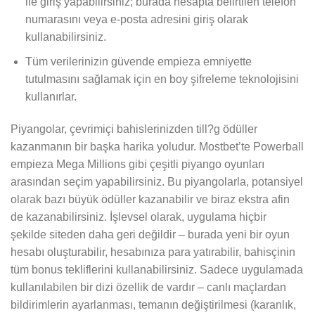
ile giriş yapabilirsiniz; burada hesapta belirtilen telefon
numarasını veya e-posta adresini giriş olarak
kullanabilirsiniz.
Tüm verilerinizin güvende empieza emniyette
tutulmasını sağlamak için en boy şifreleme teknolojisini
kullanırlar.
Piyangolar, çevrimiçi bahislerinizden till?g ödüller
kazanmanın bir başka harika yoludur. Mostbet’te Powerball
empieza Mega Millions gibi çeşitli piyango oyunları
arasından seçim yapabilirsiniz. Bu piyangolarla, potansiyel
olarak bazı büyük ödüller kazanabilir ve biraz ekstra afin
de kazanabilirsiniz. İşlevsel olarak, uygulama hiçbir
şekilde siteden daha geri değildir – burada yeni bir oyun
hesabı oluşturabilir, hesabınıza para yatırabilir, bahisçinin
tüm bonus tekliflerini kullanabilirsiniz. Sadece uygulamada
kullanılabilen bir dizi özellik de vardır – canlı maçlardan
bildirimlerin ayarlanması, temanın değiştirilmesi (karanlık,