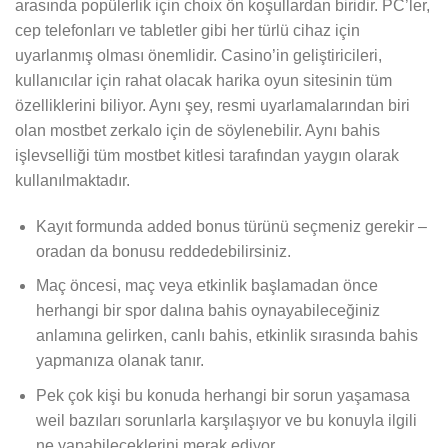
arasında popülerlik için choix ön koşullardan biridir. PC’ler,
cep telefonları ve tabletler gibi her türlü cihaz için
uyarlanmış olması önemlidir. Casino’in geliştiricileri,
kullanıcılar için rahat olacak harika oyun sitesinin tüm
özelliklerini biliyor. Aynı şey, resmi uyarlamalarından biri
olan mostbet zerkalo için de söylenebilir. Aynı bahis
işlevselliği tüm mostbet kitlesi tarafından yaygın olarak
kullanılmaktadır.
Kayıt formunda added bonus türünü seçmeniz gerekir –
oradan da bonusu reddedebilirsiniz.
Maç öncesi, maç veya etkinlik başlamadan önce
herhangi bir spor dalına bahis oynayabileceğiniz
anlamına gelirken, canlı bahis, etkinlik sırasında bahis
yapmanıza olanak tanır.
Pek çok kişi bu konuda herhangi bir sorun yaşamasa
weil bazıları sorunlarla karşılaşıyor ve bu konuyla ilgili
ne yapabileceklerini merak ediyor.