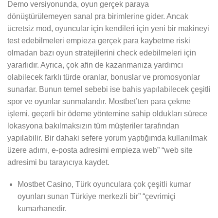
Demo versiyonunda, oyun gerçek paraya
dönüştürülemeyen sanal pra birimlerine gider. Ancak
ücretsiz mod, oyuncular için kendileri için yeni bir makineyi
test edebilmeleri empieza gerçek para kaybetme riski
olmadan bazı oyun stratejilerini check edebilmeleri için
yararlıdır. Ayrıca, çok afin de kazanmanıza yardımcı
olabilecek farklı türde oranlar, bonuslar ve promosyonlar
sunarlar. Bunun temel sebebi ise bahis yapılabilecek çeşitli
spor ve oyunlar sunmalarıdır. Mostbet’ten para çekme
işlemi, geçerli bir ödeme yöntemine sahip oldukları sürece
lokasyona bakılmaksızın tüm müşteriler tarafından
yapılabilir. Bir dahaki sefere yorum yaptığımda kullanılmak
üzere adımı, e-posta adresimi empieza web” “web site
adresimi bu tarayıcıya kaydet.
Mostbet Casino, Türk oyunculara çok çeşitli kumar
oyunları sunan Türkiye merkezli bir” “çevrimiçi
kumarhanedir.