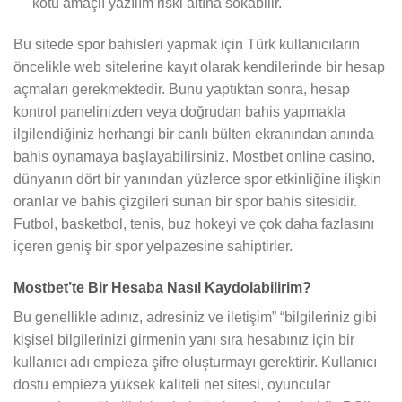
kötü amaçlı yazılım riski altına sokabilir.
Bu sitede spor bahisleri yapmak için Türk kullanıcıların
öncelikle web sitelerine kayıt olarak kendilerinde bir hesap
açmaları gerekmektedir. Bunu yaptıktan sonra, hesap
kontrol panelinizden veya doğrudan bahis yapmakla
ilgilendiğiniz herhangi bir canlı bülten ekranından anında
bahis oynamaya başlayabilirsiniz. Mostbet online casino,
dünyanın dört bir yanından yüzlerce spor etkinliğine ilişkin
oranlar ve bahis çizgileri sunan bir spor bahis sitesidir.
Futbol, ​​basketbol, ​​tenis, buz hokeyi ve çok daha fazlasını
içeren geniş bir spor yelpazesine sahiptirler.
Mostbet’te Bir Hesaba Nasıl Kaydolabilirim?
Bu genellikle adınız, adresiniz ve iletişim” “bilgileriniz gibi
kişisel bilgilerinizi girmenin yanı sıra hesabınız için bir
kullanıcı adı empieza şifre oluşturmayı gerektirir. Kullanıcı
dostu empieza yüksek kaliteli net sitesi, oyuncular