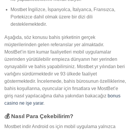
Mostbet İngilizce, İspanyolca, İtalyanca, Fransızca,
Portekizce dahil olmak üzere bir dizi dili
desteklemektedir.
Aşağıda, söz konusu bahis şirketinin gerçek
müşterilerinden gelen referanslar yer almaktadır.
MostBet’in tüm kumar faaliyetleri mobil uygulamalar
üzerinden yürütülebilir empieza dünyanın her yerinden
oynayabilir ve bahis yapabilirsiniz. Mostbet yr yılından beri
varlığını sürdürmektedir ve 93 ülkede faaliyet
göstermektedir. İncelemede, bahis bürosunun özelliklerine,
bahis koşullarına, oyuncular için fırsatlara ve MostBet’e
giriş nasıl yapılacağına daha yakından bakacağız
bonus
casino ne işe yarar
.
💰 Nasıl Para Çekebilirim?
Mostbet indir Android os için mobil uygulama yalnızca