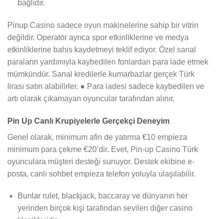
bağlıdır.
Pinup Casino sadece oyun makinelerine sahip bir vitrin
değildir. Operatör ayrıca spor etkinliklerine ve medya
etkinliklerine bahis kaydetmeyi teklif ediyor. Özel sanal
paraların yardımıyla kaybedilen fonlardan para iade etmek
mümkündür. Sanal kredilerle kumarbazlar gerçek Türk
lirası satın alabilirler. ● Para iadesi sadece kaybedilen ve
artı olarak çıkamayan oyuncular tarafından alınır.
Pin Up Canlı Krupiyelerle Gerçekçi Deneyim
Genel olarak, minimum afin de yatırma €10 empieza
minimum para çekme €20’dir. Evet, Pin-up Casino Türk
oyunculara müşteri desteği sunuyor. Destek ekibine e-
posta, canlı sohbet empieza telefon yoluyla ulaşılabilir.
Bunlar rulet, blackjack, baccaray ve dünyanın her
yerinden birçok kişi tarafından sevilen diğer casino