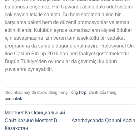
bu bonusa erişemez. Pin Upward casino’daki ödül sistemi
çok sayıda teklife sahiptir. Bu hem sprained ankle bir
karşılama paketi hem de düzenli promosyonlar ve temalı
etkinliklerdir. Kulübün ayrıca kumarbazların kişisel ödüller
için savaşmasına izin veren tam teşekküllü bir sadakat
programına da sahip olduğunu unutmayın. Profesyonel On-
line Casino Pin-up 2016’dan beri faaliyet göstermektedir.
Bugün Türkiye’den oyuncular da çevrimiçi kulübün
yuvalarını oynayabilir.
Mục nhập này đã được đăng trong
Tổng hợp
. Đánh dấu trang
permalink
.
Мостбет Кз Официальный
Сайт Казино Mostbet В
Azerbaycanda Qanuni Kazin
Казахстан