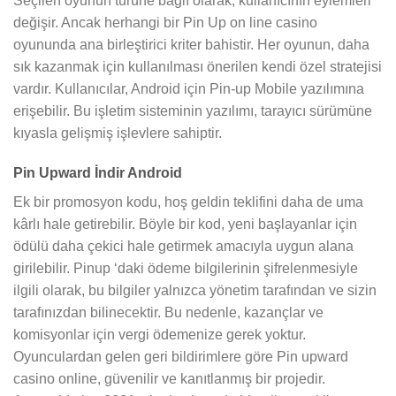
Seçilen oyunun türüne bağlı olarak, kullanıcının eylemleri
değişir. Ancak herhangi bir Pin Up on line casino
oyununda ana birleştirici kriter bahistir. Her oyunun, daha
sık kazanmak için kullanılması önerilen kendi özel stratejisi
vardır. Kullanıcılar, Android için Pin-up Mobile yazılımına
erişebilir. Bu işletim sisteminin yazılımı, tarayıcı sürümüne
kıyasla gelişmiş işlevlere sahiptir.
Pin Upward İndir Android
Ek bir promosyon kodu, hoş geldin teklifini daha de uma
kârlı hale getirebilir. Böyle bir kod, yeni başlayanlar için
ödülü daha çekici hale getirmek amacıyla uygun alana
girilebilir. Pinup ‘daki ödeme bilgilerinin şifrelenmesiyle
ilgili olarak, bu bilgiler yalnızca yönetim tarafından ve sizin
tarafınızdan bilinecektir. Bu nedenle, kazançlar ve
komisyonlar için vergi ödemenize gerek yoktur.
Oyunculardan gelen geri bildirimlere göre Pin upward
casino online, güvenilir ve kanıtlanmış bir projedir.