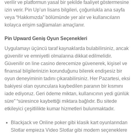
verilir ve platformun yasal bir şekilde faaliyet göstermesine
izin verir. Pin Up’un lisans bilgileri, çoğunlukla ana sayfa
veya “Hakkımızda” bölümünde yer alır ve kullanıcıların
kolayca erişim sağlamaları amaçlanır.
Pin Upward Geniş Oyun Seçenekleri
Uygulamayı üçüncü taraf kaynaklarda bulabilirsiniz, ancak
güvenilir ve emniyetli olmalarına dikkat edilmelidir.
Güvenilir on line casino derecemize güvenerek, kişisel ve
finansal bilgilerinizin korunduğunu bilerek endişesiz bir
oyun deneyiminin tadını çıkarabilirsiniz. Her Pazartesi, eksi
bakiyesi olan oyunculara kaybedilen paranın bir kısmını
iade ediyoruz. Geri ödeme miktarı, kullanıcının yedi günlük
süre” “süresince kaybettiği miktara bağlıdır. Bu sitede
etkileyici çeşitlilikte kumar hizmetleri bulunmaktadır.
Blackjack ve Online poker gibi klasik kart oyunlarından
Slotlar empieza Video Slotlar gibi modern seçeneklere