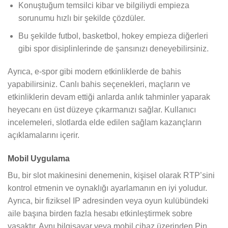
Konuştuğum temsilci kibar ve bilgiliydi empieza
sorunumu hızlı bir şekilde çözdüler.
Bu şekilde futbol, basketbol, hokey empieza diğerleri
gibi spor disiplinlerinde de şansınızı deneyebilirsiniz.
Ayrıca, e-spor gibi modern etkinliklerde de bahis
yapabilirsiniz. Canlı bahis seçenekleri, maçların ve
etkinliklerin devam ettiği anlarda anlık tahminler yaparak
heyecanı en üst düzeye çıkarmanızı sağlar. Kullanıcı
incelemeleri, slotlarda elde edilen sağlam kazançların
açıklamalarını içerir.
Mobil Uygulama
Bu, bir slot makinesini denemenin, kişisel olarak RTP’sini
kontrol etmenin ve oynaklığı ayarlamanın en iyi yoludur.
Ayrıca, bir fiziksel IP adresinden veya oyun kulübündeki
aile başına birden fazla hesabı etkinleştirmek sobre
yasaktır. Aynı bilgisayar veya mobil cihaz üzerinden Pin