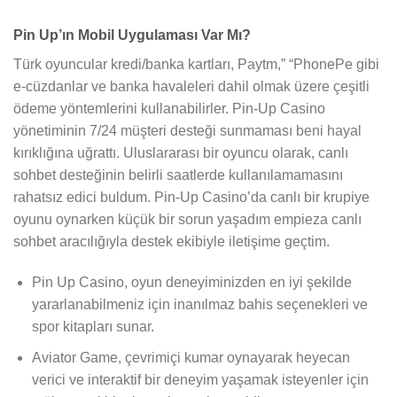
Pin Up’ın Mobil Uygulaması Var Mı?
Türk oyuncular kredi/banka kartları, Paytm,” “PhonePe gibi
e-cüzdanlar ve banka havaleleri dahil olmak üzere çeşitli
ödeme yöntemlerini kullanabilirler. Pin-Up Casino
yönetiminin 7/24 müşteri desteği sunmaması beni hayal
kırıklığına uğrattı. Uluslararası bir oyuncu olarak, canlı
sohbet desteğinin belirli saatlerde kullanılamamasını
rahatsız edici buldum. Pin-Up Casino’da canlı bir krupiye
oyunu oynarken küçük bir sorun yaşadım empieza canlı
sohbet aracılığıyla destek ekibiyle iletişime geçtim.
Pin Up Casino, oyun deneyiminizden en iyi şekilde
yararlanabilmeniz için inanılmaz bahis seçenekleri ve
spor kitapları sunar.
Aviator Game, çevrimiçi kumar oynayarak heyecan
verici ve interaktif bir deneyim yaşamak isteyenler için