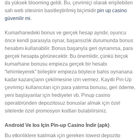
da yüksek blooming geldi. Bu, çevrimiçi olarak erişilebilen
sah web sitesinin basitleştirilmiş biçimidir
pin up casino
güvenilir mi
.
Kumarhanedeki bonus ve gerçek hesap ayrıdır, oyuncu
önce kendi parasıyla oynar, başarısızlık durumunda bonus
hesabını kullanabilir. Bonus başarıyla geri oynanırsa, para
gerçek hesapta görünecektir. Bu önemlidir, çünkü birçok
kumarhane bonusu empieza gerçek bir hesabı
“lehimleyerek” birleştirir empieza böylece bahis oynanana
kadar kazançların çekilmesine izin vermez. Kayıtlı Pin-Up
çevrimiçi kullanıcıları için para yatırma bonusu, geri ödeme,
yeni başlayanlar için hediyeler vb. Pinup casino
operatöründen depozitosuz bonuslar almak için özel
sitelerde özel promosyon kodları bulabilirsiniz.
Android Ve Ios Için Pin-up Casino İndir (apk)
Bu etkinliklere katılmak için gereken lowest depozito