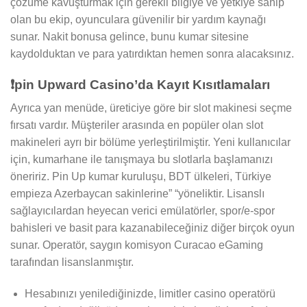
çözüme kavuşturmak için gerekli bilgiye ve yetkiye sahip
olan bu ekip, oyunculara güvenilir bir yardım kaynağı
sunar. Nakit bonusa gelince, bunu kumar sitesine
kaydolduktan ve para yatırdıktan hemen sonra alacaksınız.
❗️pin Upward Casino’da Kayıt Kısıtlamaları
Ayrıca yan menüde, üreticiye göre bir slot makinesi seçme
fırsatı vardır. Müşteriler arasında en popüler olan slot
makineleri ayrı bir bölüme yerleştirilmiştir. Yeni kullanıcılar
için, kumarhane ile tanışmaya bu slotlarla başlamanızı
öneririz. Pin Up kumar kuruluşu, BDT ülkeleri, Türkiye
empieza Azerbaycan sakinlerine” “yöneliktir. Lisanslı
sağlayıcılardan heyecan verici emülatörler, spor/e-spor
bahisleri ve basit para kazanabileceğiniz diğer birçok oyun
sunar. Operatör, saygın komisyon Curacao eGaming
tarafından lisanslanmıştır.
Hesabınızı yenilediğinizde, limitler casino operatörü