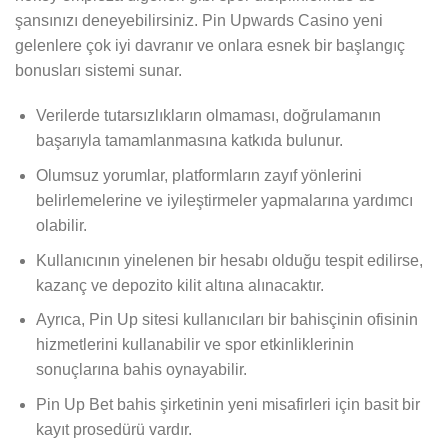
şansınızı deneyebilirsiniz. Pin Upwards Casino yeni
gelenlere çok iyi davranır ve onlara esnek bir başlangıç
bonusları sistemi sunar.
Verilerde tutarsızlıkların olmaması, doğrulamanın
başarıyla tamamlanmasına katkıda bulunur.
Olumsuz yorumlar, platformların zayıf yönlerini
belirlemelerine ve iyileştirmeler yapmalarına yardımcı
olabilir.
Kullanıcının yinelenen bir hesabı olduğu tespit edilirse,
kazanç ve depozito kilit altına alınacaktır.
Ayrıca, Pin Up sitesi kullanıcıları bir bahisçinin ofisinin
hizmetlerini kullanabilir ve spor etkinliklerinin
sonuçlarına bahis oynayabilir.
Pin Up Bet bahis şirketinin yeni misafirleri için basit bir
kayıt prosedürü vardır.