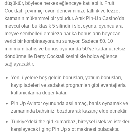
düşüktür, böylece herkes eğlenceye katılabilir. Fruit
Cocktail, çevrimiçi oyun deneyiminize tatlılık ve lezzet
katmanın mükemmel bir yoludur. Artık Pin-Up Casino’da
mevcut olan bu klasik 5 silindirli slot oyunu, oyunculara
meyve sembolleri empieza harika bonusların heyecan
verici bir kombinasyonunu sunuyor. Sadece €0. 10
minimum bahis ve bonus oyununda 50’ye kadar ücretsiz
döndürme ile Berry Cocktail kesinlikle bolca eğlence
sağlayacaktır.
Yeni üyelere hoş geldin bonusları, yatırım bonusları,
kayıp iadeleri ve sadakat programları gibi avantajlarla
kullanıcılarına değer katar.
Pin Up Aviator oyununda asıl amaç, bahis oynamak ve
zamanında bahsinizi bozdurarak kazanç elde etmektir.
Türkiye’deki the girl kumarbaz, bireysel istek ve istekleri
karşılayacak ilginç Pin Up slot makinesi bulacaktır.