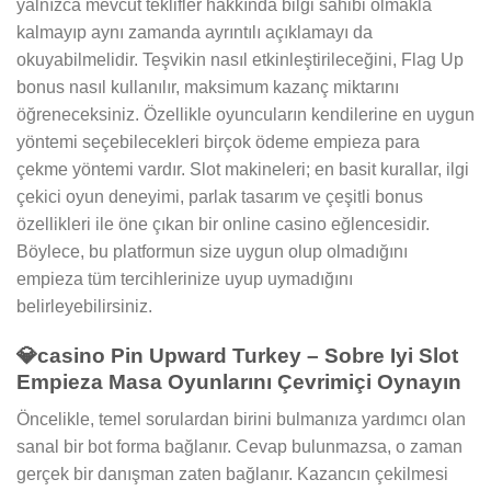
yalnızca mevcut teklifler hakkında bilgi sahibi olmakla
kalmayıp aynı zamanda ayrıntılı açıklamayı da
okuyabilmelidir. Teşvikin nasıl etkinleştirileceğini, Flag Up
bonus nasıl kullanılır, maksimum kazanç miktarını
öğreneceksiniz. Özellikle oyuncuların kendilerine en uygun
yöntemi seçebilecekleri birçok ödeme empieza para
çekme yöntemi vardır. Slot makineleri; en basit kurallar, ilgi
çekici oyun deneyimi, parlak tasarım ve çeşitli bonus
özellikleri ile öne çıkan bir online casino eğlencesidir.
Böylece, bu platformun size uygun olup olmadığını
empieza tüm tercihlerinize uyup uymadığını
belirleyebilirsiniz.
💎casino Pin Upward Turkey – Sobre Iyi Slot
Empieza Masa Oyunlarını Çevrimiçi Oynayın
Öncelikle, temel sorulardan birini bulmanıza yardımcı olan
sanal bir bot forma bağlanır. Cevap bulunmazsa, o zaman
gerçek bir danışman zaten bağlanır. Kazancın çekilmesi