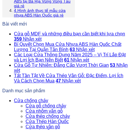
ABS tại Bà Rịa Vũng Vũng Tàu
giá rẻ
4.Hình ảnh thực tế mẫu cửa
nhựa ABS Hàn Quốc giá rẻ
Bài viết mới
Cửa gỗ MDF và những điều bạn cần biết khi lựa chọn
359
Nhận xét
Bí Quyết Chọn Mua Cửa Nhựa ABS Hàn Quốc Chất
Lượng Tại Quận Tân Bình
63
Nhận xét
Các Loại Cửa Thông Dụng Năm 2025 – Vị Trí Lắp Đặt
và Lợi Ích Bạn Nên Biết
61
Nhận xét
Cửa Gỗ Tự Nhiên: Đẳng Cấp Vượt Thời Gian
53
Nhận
xét
Tất Tần Tật Về Cửa Thép Vân Gỗ: Đặc Điểm, Lợi Ích
Và Cách Chọn Mua
47
Nhận xét
Danh mục sản phẩm
Cửa chống cháy
Cửa gỗ chống cháy
Cửa nhôm vân gỗ
Cửa thép chống cháy
Cửa Thép Hàn Quốc
Cửa thép vân gỗ