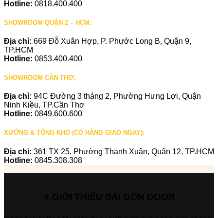
Hotline:
0818.400.400
SHOWROOM QUẬN 2 – HCM:
Địa chỉ:
669 Đỗ Xuân Hợp, P. Phước Long B, Quận 9,
TP.HCM
Hotline:
0853.400.400
SHOWROOM CẦN THƠ:
Địa chỉ:
94C Đường 3 tháng 2, Phường Hưng Lợi, Quận
Ninh Kiều, TP.Cần Thơ
Hotline:
0849.600.600
XƯỞNG & TỔNG KHO (CÓ HÀNG GIAO NGAY):
Địa chỉ:
361 TX 25, Phường Thạnh Xuân, Quận 12, TP.HCM
Hotline:
0845.308.308
⭐ GIỚI THIỆU SÀI GÒN DOOR