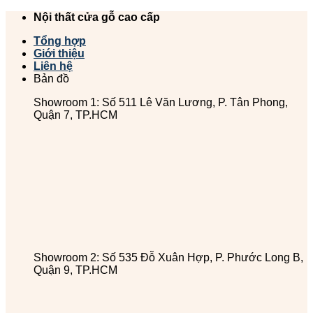
Chuyển
Nội thất cửa gỗ cao cấp
đến
Tổng hợp
nội
Giới thiệu
dung
Liên hệ
Bản đồ
Showroom 1: Số 511 Lê Văn Lương, P. Tân Phong,
Quận 7, TP.HCM
Showroom 2: Số 535 Đỗ Xuân Hợp, P. Phước Long B,
Quận 9, TP.HCM