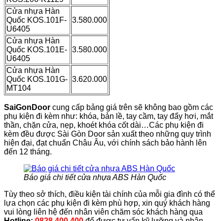
Cửa nhựa Hàn
Quốc KOS.101F-
3.580.000
U6405
Cửa nhựa Hàn
Quốc KOS.101E-
3.580.000
U6405
Cửa nhựa Hàn
Quốc KOS.101G-
3.620.000
MT104
SaiGonDoor
cung cấp bảng giá trên sẽ không bao gồm các
phụ kiện đi kèm như: khóa, bản lề, tay cầm, tay đẩy hơi, mắt
thần, chặn cửa, nẹp, khoét khóa cốt dài…Các phụ kiện đi
kèm đều được Sài Gòn Door sản xuất theo những quy trình
hiện đại, đạt chuẩn Châu Âu, với chính sách bảo hành lên
đến 12 tháng.
Báo giá chi tiết cửa nhựa ABS Hàn Quốc
Tùy theo sở thích, điều kiện tài chính của mỗi gia đình có thể
lựa chọn các phụ kiện đi kèm phù hợp, xin quý khách hàng
vui lòng liên hệ đến nhân viên chăm sóc khách hàng qua
Hotline:
0828.400.400
để được tư vấn kỹ lưỡng và nhận