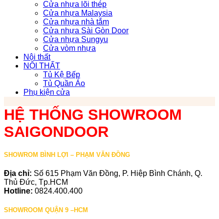
Cửa nhựa lõi thép
Cửa nhựa Malaysia
Cửa nhựa nhà tắm
Cửa nhựa Sài Gòn Door
Cửa nhựa Sungyu
Cửa vòm nhựa
Nội thất
NỘI THẤT
Tủ Kệ Bếp
Tủ Quần Áo
Phụ kiện cửa
HỆ THỐNG SHOWROOM
SAIGONDOOR
SHOWROM BÌNH LỢI – PHẠM VĂN ĐỒNG
Địa chỉ:
Số 615 Phạm Văn Đồng, P. Hiệp Bình Chánh, Q.
Thủ Đức, Tp.HCM
Hotline:
0824.400.400
SHOWROOM QUẬN 9 –HCM