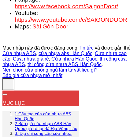
https://www.facebook.com/SaigonDoor/
Youtube:
https://www.youtube.com/c/SAIGONDOOR
Maps:
Sài Gòn Door
Mục nhập này đã được đăng trong
Tin tức
và được gắn thẻ
Cửa nhựa ABS
,
cửa nhựa abs Hàn Quốc
,
Cửa nhựa cao
cấp
,
Cửa nhựa giá rẻ
,
Cửa nhựa Hàn Quốc
,
thi công cửa
nhựa ABS
,
thi công cửa nhựa ABS Hàn Quốc
.
Nên chọn cửa phòng ngủ làm từ vật liệu gì?
Báo giá cửa nhựa mới nhất
MỤC LỤC
1.Cấu tạo của cửa nhựa ABS
Hàn Quốc
2.Báo giá cửa nhựa ABS Hàn
Quốc giá rẻ tại Bà Rịa Vũng Tàu
3. Địa chỉ cung cấp cửa nhựa