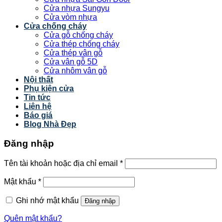
Cửa nhựa Sungyu
Cửa vòm nhựa
Cửa chống cháy
Cửa gỗ chống cháy
Cửa thép chống cháy
Cửa thép vân gỗ
Cửa vân gỗ 5D
Cửa nhôm vân gỗ
Nội thất
Phụ kiện cửa
Tin tức
Liên hệ
Báo giá
Blog Nhà Đẹp
Đăng nhập
Tên tài khoản hoặc địa chỉ email
*
Mật khẩu
*
Ghi nhớ mật khẩu
Đăng nhập
Quên mật khẩu?