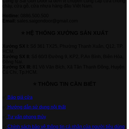
Công ty Sài Gòn Door là đơn vị chuyên cung cấp cửa chống
cháy, cửa gỗ, cửa nhựa hàng đầu Việt Nam.
Hotline:
0886.500.500
Email:
sales.saigondoor@gmail.com
⭐ HỆ THỐNG XƯỞNG SẢN XUẤT
Xưởng SX I:
Số 361 TX25, Phường Thạnh Xuân, Q12, TP.
HCM.
Xưởng SX II:
Số 60/3 Đường 9, KP2, P.An Bình, Biên Hòa,
Đồng Nai.
Xưởng SX III:
81 Võ Văn Bích, Xã Tân Thạnh Đông, Huyện
Củ Chi, Tp.HCM.
⭐ THÔNG TIN CẦN BIẾT
✅
Báo giá cửa
✅
Hướng dẫn sử dụng nội thất
✅
Tư vấn phong thủy
✅
Chính sách bảo vệ thông tin cá nhân của người tiêu dùng