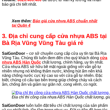
báo giá chi tiết nhất.
Xem thêm:
Báo giá cửa nhựa ABS chuẩn nhất
tại Quận 4
3. Địa chỉ cung cấp cửa nhựa ABS tại
Bà Rịa Vũng Vũng Tàu giá rẻ
SaiGonDoor
– cơ sở chuyên cung cấp cửa uy tín tại Bà Rịa
Vũng Tàu. Chúng tôi luôn đem đến cho quý khách dòng
cửa
nhựa ABS Hàn Quốc
chất lượng, chính hãng, uy tín nhất.
Cửa nhựa ABS sở hữu bề mặt ngoài giống với vân gỗ tự
nhiên nhưng nó không thấm nước, không hút ẩm nên khả
năng chống nước cực kỳ cao so với cửa gỗ tự nhiên. Đặc
biệt, chúng có cấu tạo bên trong giúp chống cháy và cách
âm, chống ẩm và giảm sự giãn nở, cong vênh, co ngót.
Địa chỉ thi công cửa nhựa ABS Hàn Quốc chất lượng, giá 
SaiGonDoor
luôn luôn đặt tiêu chí chất lượng của sản phẩm
và sự nhiệt tình, tận tâm trong phục vụ. Đặt ra tiền đề hợp tác