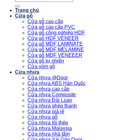
kiếm:
Trang chủ
Cửa gỗ
Cửa gỗ cao cấp
Cửa gỗ cao cấp PVC
Cửa gỗ công nghiệp HDF
Cửa gỗ HDF VENEER
Cửa gỗ MDF LAMINATE
Cửa gỗ MDF MELAMINE
Cửa gỗ MDF VENEEER
Cửa gỗ tự nhiên
Cửa vòm gỗ
Cửa nhựa
Cửa nhựa @Door
Cửa nhựa ABS Hàn Quốc
Cửa nhựa cao cấp
Cửa nhựa Composite
Cửa nhựa Đài Loan
Cửa nhựa ghép thanh
Cửa nhựa giá rẻ
Cửa nhựa gỗ
Cửa nhựa lõi thép
Cửa nhựa Malaysia
Cửa nhựa nhà tắm
Cửa nhựa Sài Gòn Door