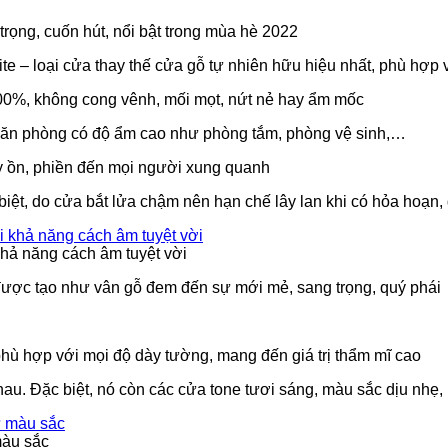
ọng, cuốn hút, nổi bật trong mùa hè 2022
e – loại cửa thay thế cửa gỗ tự nhiên hữu hiệu nhất, phù hợp 
00%, không cong vênh, mối mọt, nứt nẻ hay ẩm mốc
căn phòng có độ ẩm cao như phòng tắm, phòng vệ sinh,…
y ồn, phiền đến mọi người xung quanh
ệt, do cửa bắt lửa chậm nên hạn chế lây lan khi có hỏa hoạn,
hả năng cách âm tuyệt vời
ược tạo như vân gỗ đem đến sự mới mẻ, sang trọng, quý phái
ù hợp với mọi độ dày tường, mang đến giá trị thẩm mĩ cao
. Đặc biệt, nó còn các cửa tone tươi sáng, màu sắc dịu nhẹ, 
màu sắc