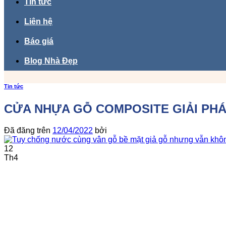
Tin tức
Liên hệ
Báo giá
Blog Nhà Đẹp
Tin tức
CỬA NHỰA GỖ COMPOSITE GIẢI PH
Đã đăng trên
12/04/2022
bởi
12
Th4