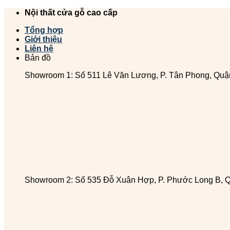
Chuyển
Nội thất cửa gỗ cao cấp
đến
Tổng hợp
nội
Giới thiệu
dung
Liên hệ
Bản đồ
Showroom 1: Số 511 Lê Văn Lương, P. Tân Phong, Quậ
Showroom 2: Số 535 Đỗ Xuân Hợp, P. Phước Long B, 