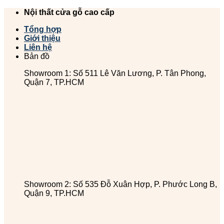
Chuyển
Nội thất cửa gỗ cao cấp
đến
Tổng hợp
nội
Giới thiệu
dung
Liên hệ
Bản đồ
Showroom 1: Số 511 Lê Văn Lương, P. Tân Phong,
Quận 7, TP.HCM
Showroom 2: Số 535 Đỗ Xuân Hợp, P. Phước Long B,
Quận 9, TP.HCM