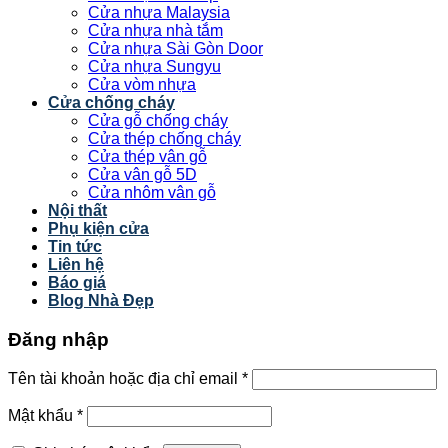
Cửa nhựa Malaysia
Cửa nhựa nhà tắm
Cửa nhựa Sài Gòn Door
Cửa nhựa Sungyu
Cửa vòm nhựa
Cửa chống cháy
Cửa gỗ chống cháy
Cửa thép chống cháy
Cửa thép vân gỗ
Cửa vân gỗ 5D
Cửa nhôm vân gỗ
Nội thất
Phụ kiện cửa
Tin tức
Liên hệ
Báo giá
Blog Nhà Đẹp
Đăng nhập
Tên tài khoản hoặc địa chỉ email
*
Mật khẩu
*