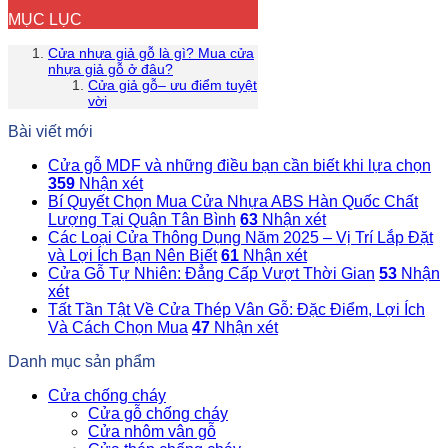
MỤC LỤC
Cửa nhựa giả gỗ là gì? Mua cửa
nhựa giả gỗ ở đâu?
Cửa giả gỗ– ưu điểm tuyệt
vời
Bài viết mới
Cửa gỗ MDF và những điều bạn cần biết khi lựa chọn
359
Nhận xét
Bí Quyết Chọn Mua Cửa Nhựa ABS Hàn Quốc Chất
Lượng Tại Quận Tân Bình
63
Nhận xét
Các Loại Cửa Thông Dụng Năm 2025 – Vị Trí Lắp Đặt
và Lợi Ích Bạn Nên Biết
61
Nhận xét
Cửa Gỗ Tự Nhiên: Đẳng Cấp Vượt Thời Gian
53
Nhận
xét
Tất Tần Tật Về Cửa Thép Vân Gỗ: Đặc Điểm, Lợi Ích
Và Cách Chọn Mua
47
Nhận xét
Danh mục sản phẩm
Cửa chống cháy
Cửa gỗ chống cháy
Cửa nhôm vân gỗ