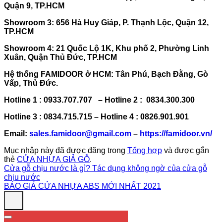
Quận 9, TP.HCM
Showroom 3: 656 Hà Huy Giáp, P. Thạnh Lộc, Quận 12,
TP.HCM
Showroom 4: 21 Quốc Lộ 1K, Khu phố 2, Phường Linh
Xuân, Quận Thủ Đức, TP.HCM
Hệ thống FAMIDOOR ở HCM: Tân Phú, Bạch Đằng, Gò
Vấp, Thủ Đức.
Hotline 1 : 0933.707.707 – Hotline 2 : 0834.300.300
Hotline 3 : 0834.715.715 – Hotline 4 : 0826.901.901
Email:
sales.famidoor@gmail.com
–
https://famidoor.vn/
Mục nhập này đã được đăng trong
Tổng hợp
và được gắn
thẻ
CỬA NHỰA GIẢ GỖ
.
Cửa gỗ chịu nước là gì? Tác dụng không ngờ của cửa gỗ
chịu nước
BÁO GIÁ CỬA NHỰA ABS MỚI NHẤT 2021