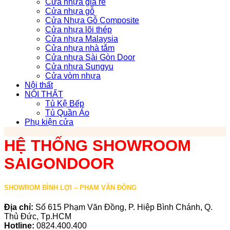
Cửa nhựa giá rẻ
Cửa nhựa gỗ
Cửa Nhựa Gỗ Composite
Cửa nhựa lõi thép
Cửa nhựa Malaysia
Cửa nhựa nhà tắm
Cửa nhựa Sài Gòn Door
Cửa nhựa Sungyu
Cửa vòm nhựa
Nội thất
NỘI THẤT
Tủ Kệ Bếp
Tủ Quần Áo
Phụ kiện cửa
HỆ THỐNG SHOWROOM
SAIGONDOOR
SHOWROM BÌNH LỢI – PHẠM VĂN ĐỒNG
Địa chỉ:
Số 615 Phạm Văn Đồng, P. Hiệp Bình Chánh, Q.
Thủ Đức, Tp.HCM
Hotline:
0824.400.400