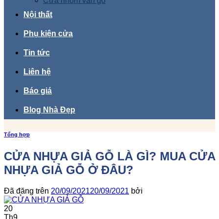
Cửa nhôm vân gỗ
Nội thất
Phụ kiện cửa
Tin tức
Liên hệ
Báo giá
Blog Nhà Đẹp
Tổng hợp
CỬA NHỰA GIẢ GỖ LÀ GÌ? MUA CỬA
NHỰA GIẢ GỖ Ở ĐÂU?
Đã đăng trên
20/09/2021
20/09/2021
bởi
20
Th9