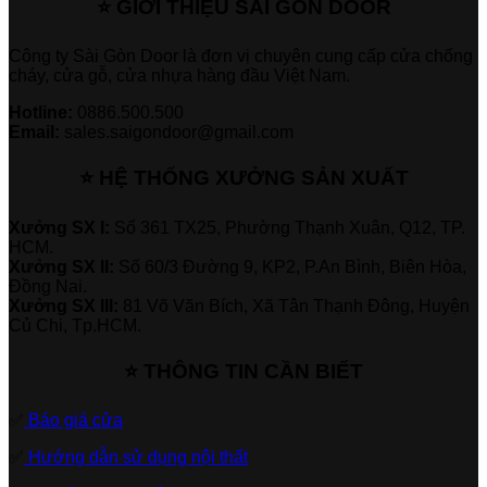
⭐ GIỚI THIỆU SÀI GÒN DOOR
Công ty Sài Gòn Door là đơn vị chuyên cung cấp cửa chống
cháy, cửa gỗ, cửa nhựa hàng đầu Việt Nam.
Hotline:
0886.500.500
Email:
sales.saigondoor@gmail.com
⭐ HỆ THỐNG XƯỞNG SẢN XUẤT
Xưởng SX I:
Số 361 TX25, Phường Thạnh Xuân, Q12, TP.
HCM.
Xưởng SX II:
Số 60/3 Đường 9, KP2, P.An Bình, Biên Hòa,
Đồng Nai.
Xưởng SX III:
81 Võ Văn Bích, Xã Tân Thạnh Đông, Huyện
Củ Chi, Tp.HCM.
⭐ THÔNG TIN CẦN BIẾT
✅
Báo giá cửa
✅
Hướng dẫn sử dụng nội thất