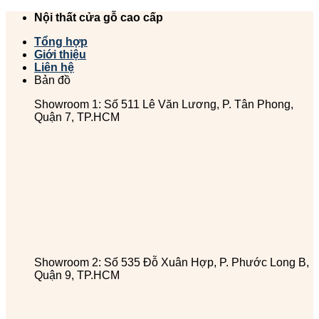
Chuyển
Nội thất cửa gỗ cao cấp
đến
Tổng hợp
nội
Giới thiệu
dung
Liên hệ
Bản đồ
Showroom 1: Số 511 Lê Văn Lương, P. Tân Phong,
Quận 7, TP.HCM
Showroom 2: Số 535 Đỗ Xuân Hợp, P. Phước Long B,
Quận 9, TP.HCM