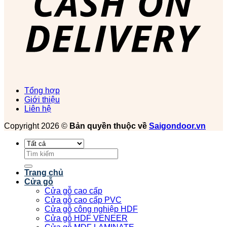
Tổng hợp
Giới thiệu
Liên hệ
Copyright 2026 ©
Bản quyền thuộc về
Saigondoor.vn
Tìm
kiếm:
Trang chủ
Cửa gỗ
Cửa gỗ cao cấp
Cửa gỗ cao cấp PVC
Cửa gỗ công nghiệp HDF
Cửa gỗ HDF VENEER