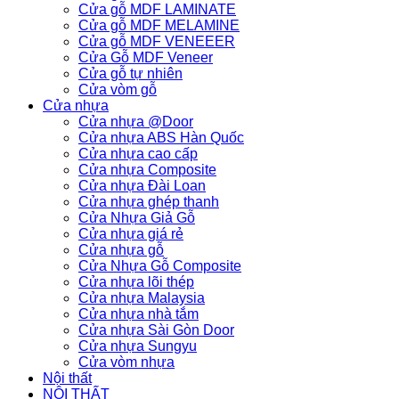
Cửa gỗ MDF LAMINATE
Cửa gỗ MDF MELAMINE
Cửa gỗ MDF VENEEER
Cửa Gỗ MDF Veneer
Cửa gỗ tự nhiên
Cửa vòm gỗ
Cửa nhựa
Cửa nhựa @Door
Cửa nhựa ABS Hàn Quốc
Cửa nhựa cao cấp
Cửa nhựa Composite
Cửa nhựa Đài Loan
Cửa nhựa ghép thanh
Cửa Nhựa Giả Gỗ
Cửa nhựa giá rẻ
Cửa nhựa gỗ
Cửa Nhựa Gỗ Composite
Cửa nhựa lõi thép
Cửa nhựa Malaysia
Cửa nhựa nhà tắm
Cửa nhựa Sài Gòn Door
Cửa nhựa Sungyu
Cửa vòm nhựa
Nội thất
NỘI THẤT