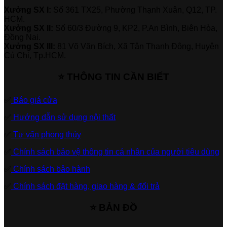
Xưởng SX I:
Số 361 TX25, Phường Thạnh Xuân, Q12, TP.
HCM.
Xưởng SX II:
Số 60/3 Đường 9, KP2, P.An Bình, Biên Hòa,
Đồng Nai.
Xưởng SX III:
81 Võ Văn Bích, Xã Tân Thạnh Đông, Huyện
Củ Chi, Tp.HCM.
⭐ THÔNG TIN CẦN BIẾT
✅
Báo giá cửa
✅
Hướng dẫn sử dụng nội thất
✅
Tư vấn phong thủy
✅
Chính sách bảo vệ thông tin cá nhân của người tiêu dùng
✅
Chính sách bảo hành
✅
Chính sách đặt hàng, giao hàng & đổi trả
⭐ BẢN ĐỒ