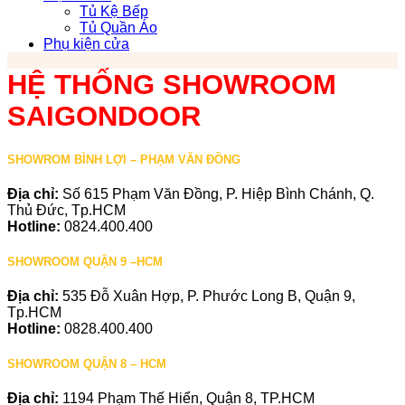
Tủ Kệ Bếp
Tủ Quần Áo
Phụ kiện cửa
HỆ THỐNG SHOWROOM
SAIGONDOOR
SHOWROM BÌNH LỢI – PHẠM VĂN ĐỒNG
Địa chỉ:
Số 615 Phạm Văn Đồng, P. Hiệp Bình Chánh, Q.
Thủ Đức, Tp.HCM
Hotline:
0824.400.400
SHOWROOM QUẬN 9 –HCM
Địa chỉ:
535 Đỗ Xuân Hợp, P. Phước Long B, Quận 9,
Tp.HCM
Hotline:
0828.400.400
SHOWROOM QUẬN 8 – HCM
Địa chỉ:
1194 Phạm Thế Hiển, Quận 8, TP.HCM