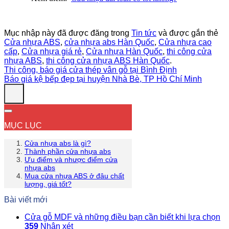
Mục nhập này đã được đăng trong
Tin tức
và được gắn thẻ
Cửa nhựa ABS
,
cửa nhựa abs Hàn Quốc
,
Cửa nhựa cao
cấp
,
Cửa nhựa giá rẻ
,
Cửa nhựa Hàn Quốc
,
thi công cửa
nhựa ABS
,
thi công cửa nhựa ABS Hàn Quốc
.
Thi công, báo giá cửa thép vân gỗ tại Bình Định
Báo giá kệ bếp đẹp tại huyện Nhà Bè, TP Hồ Chí Minh
MỤC LỤC
Cửa nhựa abs là gì?
Thành phần cửa nhựa abs
Ưu điểm và nhược điểm cửa
nhựa abs
Mua cửa nhựa ABS ở đâu chất
lượng, giá tốt?
Bài viết mới
Cửa gỗ MDF và những điều bạn cần biết khi lựa chọn
359
Nhận xét