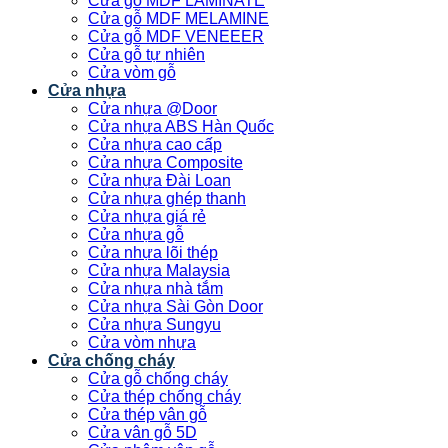
Cửa gỗ MDF LAMINATE
Cửa gỗ MDF MELAMINE
Cửa gỗ MDF VENEEER
Cửa gỗ tự nhiên
Cửa vòm gỗ
Cửa nhựa
Cửa nhựa @Door
Cửa nhựa ABS Hàn Quốc
Cửa nhựa cao cấp
Cửa nhựa Composite
Cửa nhựa Đài Loan
Cửa nhựa ghép thanh
Cửa nhựa giá rẻ
Cửa nhựa gỗ
Cửa nhựa lõi thép
Cửa nhựa Malaysia
Cửa nhựa nhà tắm
Cửa nhựa Sài Gòn Door
Cửa nhựa Sungyu
Cửa vòm nhựa
Cửa chống cháy
Cửa gỗ chống cháy
Cửa thép chống cháy
Cửa thép vân gỗ
Cửa vân gỗ 5D