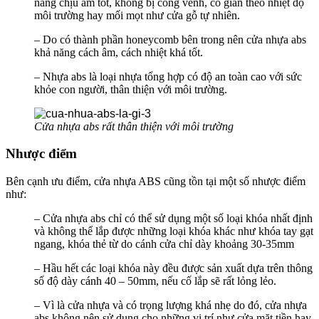
năng chịu ẩm tốt, không bị cong vênh, co giãn theo nhiệt độ
môi trường hay mối mọt như cửa gỗ tự nhiên.
– Do có thành phần honeycomb bên trong nên cửa nhựa abs
khả năng cách âm, cách nhiệt khá tốt.
– Nhựa abs là loại nhựa tổng hợp có độ an toàn cao với sức
khỏe con người, thân thiện với môi trường.
Cửa nhựa abs rất thân thiện với môi trường
Nhược điểm
Bên cạnh ưu điểm, cửa nhựa ABS cũng tồn tại một số nhược điểm
như:
– Cửa nhựa abs chỉ có thể sử dụng một số loại khóa nhất định
và không thể lắp được những loại khóa khác như khóa tay gạt
ngang, khóa thẻ từ do cánh cửa chỉ dày khoảng 30-35mm
– Hầu hết các loại khóa này đều được sản xuất dựa trên thông
số độ dày cánh 40 – 50mm, nếu cố lắp sẽ rất lỏng lẻo.
– Vì là cửa nhựa và có trọng lượng khá nhẹ do đó, cửa nhựa
abs không nên sử dụng cho những vị trí như cửa mặt tiền hay