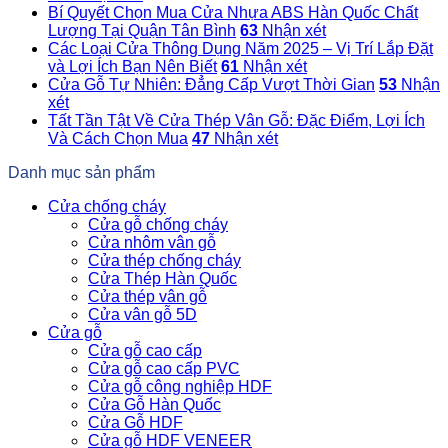
Bí Quyết Chọn Mua Cửa Nhựa ABS Hàn Quốc Chất
Lượng Tại Quận Tân Bình
63
Nhận xét
Các Loại Cửa Thông Dụng Năm 2025 – Vị Trí Lắp Đặt
và Lợi Ích Bạn Nên Biết
61
Nhận xét
Cửa Gỗ Tự Nhiên: Đẳng Cấp Vượt Thời Gian
53
Nhận
xét
Tất Tần Tật Về Cửa Thép Vân Gỗ: Đặc Điểm, Lợi Ích
Và Cách Chọn Mua
47
Nhận xét
Danh mục sản phẩm
Cửa chống cháy
Cửa gỗ chống cháy
Cửa nhôm vân gỗ
Cửa thép chống cháy
Cửa Thép Hàn Quốc
Cửa thép vân gỗ
Cửa vân gỗ 5D
Cửa gỗ
Cửa gỗ cao cấp
Cửa gỗ cao cấp PVC
Cửa gỗ công nghiệp HDF
Cửa Gỗ Hàn Quốc
Cửa Gỗ HDF
Cửa gỗ HDF VENEER