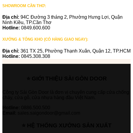
SHOWROOM CẦN THƠ:
Địa chỉ:
94C Đường 3 tháng 2, Phường Hưng Lợi, Quận
Ninh Kiều, TP.Cần Thơ
Hotline:
0849.600.600
XƯỞNG & TỔNG KHO (CÓ HÀNG GIAO NGAY):
Địa chỉ:
361 TX 25, Phường Thạnh Xuân, Quận 12, TP.HCM
Hotline:
0845.308.308
⭐ GIỚI THIỆU SÀI GÒN DOOR
Công ty Sài Gòn Door là đơn vị chuyên cung cấp cửa chống
cháy, cửa gỗ, cửa nhựa hàng đầu Việt Nam.
Hotline:
0886.500.500
Email:
sales.saigondoor@gmail.com
⭐ HỆ THỐNG XƯỞNG SẢN XUẤT