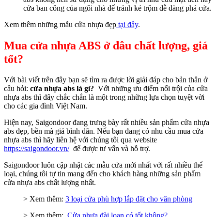
cửa ban công của ngôi nhà để tránh kẻ trộm dễ dàng phá cửa.
Xem thêm những mẫu cửa nhựa đẹp
tại đây
.
Mua cửa nhựa ABS ở đâu chất lượng, giá
tốt?
Với bài viết trên đây bạn sẽ tìm ra được lời giải đáp cho bản thân ở
câu hỏi:
cửa nhựa abs là gì?
Với những ưu điểm nổi trội của cửa
nhựa abs thì đây chắc chắn là một trong những lựa chọn tuyệt vời
cho các gia đình Việt Nam.
Hiện nay, Saigondoor đang trưng bày rất nhiều sản phẩm cửa nhựa
abs đẹp, bền mà giá bình dân.
Nếu bạn đang có nhu cầu mua cửa
nhựa abs thì hãy liên hệ với chúng tôi qua website
https://saigondoor.vn/
để được tư vấn và hỗ trợ.
Saigondoor luôn cập nhật các mẫu cửa mới nhất với rất nhiều thể
loại, chúng tôi tự tin mang đến cho khách hàng những sản phẩm
cửa nhựa abs chất lượng nhất.
> Xem thêm:
3 loại cửa phù hợp lắp đặt cho văn phòng
> Xem thêm:
Cửa nhựa đài loan có tốt không?