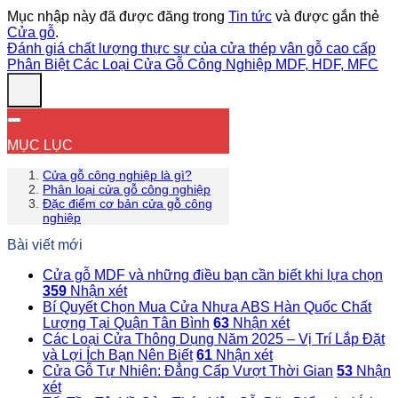
Mục nhập này đã được đăng trong
Tin tức
và được gắn thẻ
Cửa gỗ
.
Đánh giá chất lượng thực sự của cửa thép vân gỗ cao cấp
Phân Biệt Các Loại Cửa Gỗ Công Nghiệp MDF, HDF, MFC
MỤC LỤC
Cửa gỗ công nghiệp là gì?
Phân loại cửa gỗ công nghiệp
Đặc điểm cơ bản cửa gỗ công
nghiệp
Bài viết mới
Cửa gỗ MDF và những điều bạn cần biết khi lựa chọn
359
Nhận xét
Bí Quyết Chọn Mua Cửa Nhựa ABS Hàn Quốc Chất
Lượng Tại Quận Tân Bình
63
Nhận xét
Các Loại Cửa Thông Dụng Năm 2025 – Vị Trí Lắp Đặt
và Lợi Ích Bạn Nên Biết
61
Nhận xét
Cửa Gỗ Tự Nhiên: Đẳng Cấp Vượt Thời Gian
53
Nhận
xét