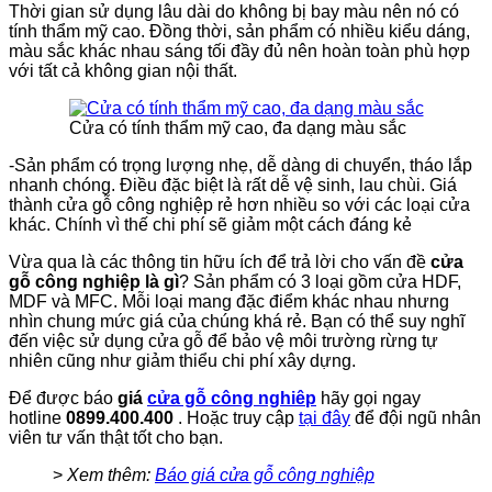
Thời gian sử dụng lâu dài do không bị bay màu nên nó có
tính thẩm mỹ cao. Đồng thời, sản phẩm có nhiều kiểu dáng,
màu sắc khác nhau sáng tối đầy đủ nên hoàn toàn phù hợp
với tất cả không gian nội thất.
Cửa có tính thẩm mỹ cao, đa dạng màu sắc
-Sản phẩm có trọng lượng nhẹ, dễ dàng di chuyển, tháo lắp
nhanh chóng. Điều đặc biệt là rất dễ vệ sinh, lau chùi. Giá
thành cửa gỗ công nghiệp rẻ hơn nhiều so với các loại cửa
khác. Chính vì thế chi phí sẽ giảm một cách đáng kẻ
Vừa qua là các thông tin hữu ích để trả lời cho vấn đề
cửa
gỗ công nghiệp là gì
? Sản phẩm có 3 loại gồm cửa HDF,
MDF và MFC. Mỗi loại mang đặc điểm khác nhau nhưng
nhìn chung mức giá của chúng khá rẻ. Bạn có thể suy nghĩ
đến việc sử dụng cửa gỗ để bảo vệ môi trường rừng tự
nhiên cũng như giảm thiểu chi phí xây dựng.
Để được báo
giá
cửa gỗ công nghiêp
hãy gọi ngay
hotline
0899.400.400
. Hoặc truy cập
tại đây
để đội ngũ nhân
viên tư vấn thật tốt cho bạn.
>
Xem thêm:
Báo giá cửa gỗ công nghiệp