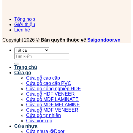
Tổng hợp
Giới thiệu
Liên hệ
Copyright 2026 ©
Bản quyền thuộc về
Saigondoor.vn
Tìm
kiếm:
Trang chủ
Cửa gỗ
Cửa gỗ cao cấp
Cửa gỗ cao cấp PVC
Cửa gỗ công nghiệp HDF
Cửa gỗ HDF VENEER
Cửa gỗ MDF LAMINATE
Cửa gỗ MDF MELAMINE
Cửa gỗ MDF VENEEER
Cửa gỗ tự nhiên
Cửa vòm gỗ
Cửa nhựa
Cửa nhựa @Door