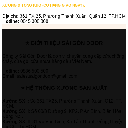
XƯỞNG & TỔNG KHO (CÓ HÀNG GIAO NGAY):
Địa chỉ:
361 TX 25, Phường Thạnh Xuân, Quận 12, TP.HCM
Hotline:
0845.308.308
⭐ GIỚI THIỆU SÀI GÒN DOOR
Công ty Sài Gòn Door là đơn vị chuyên cung cấp cửa chống
cháy, cửa gỗ, cửa nhựa hàng đầu Việt Nam.
Hotline:
0886.500.500
Email:
sales.saigondoor@gmail.com
⭐ HỆ THỐNG XƯỞNG SẢN XUẤT
Xưởng SX I:
Số 361 TX25, Phường Thạnh Xuân, Q12, TP.
HCM.
Xưởng SX II:
Số 60/3 Đường 9, KP2, P.An Bình, Biên Hòa,
Đồng Nai.
Xưởng SX III:
81 Võ Văn Bích, Xã Tân Thạnh Đông, Huyện
Củ Chi, Tp.HCM.