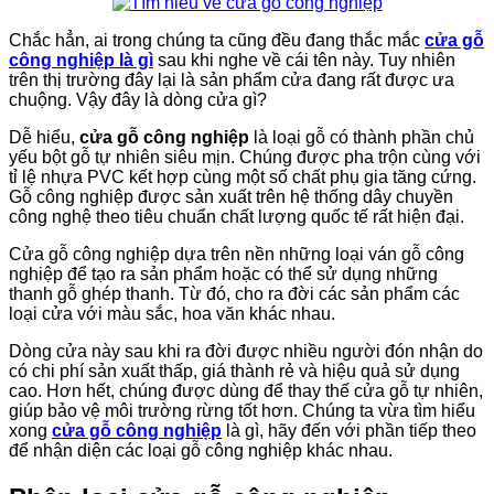
Chắc hẳn, ai trong chúng ta cũng đều đang thắc mắc
cửa gỗ
công nghiệp là gì
sau khi nghe về cái tên này. Tuy nhiên
trên thị trường đây lại là sản phẩm cửa đang rất được ưa
chuộng. Vậy đây là dòng cửa gì?
Dễ hiểu,
cửa gỗ công nghiệp
là loại gỗ có thành phần chủ
yếu bột gỗ tự nhiên siêu mịn. Chúng được pha trộn cùng với
tỉ lệ nhựa PVC kết hợp cùng một số chất phụ gia tăng cứng.
Gỗ công nghiệp được sản xuất trên hệ thống dây chuyền
công nghệ theo tiêu chuẩn chất lượng quốc tế rất hiện đại.
Cửa gỗ công nghiệp dựa trên nền những loại ván gỗ công
nghiệp để tạo ra sản phẩm hoặc có thể sử dụng những
thanh gỗ ghép thanh. Từ đó, cho ra đời các sản phẩm các
loại cửa với màu sắc, hoa văn khác nhau.
Dòng cửa này sau khi ra đời được nhiều người đón nhận do
có chi phí sản xuất thấp, giá thành rẻ và hiệu quả sử dụng
cao. Hơn hết, chúng được dùng để thay thế cửa gỗ tự nhiên,
giúp bảo vệ môi trường rừng tốt hơn. Chúng ta vừa tìm hiểu
xong
cửa gỗ công nghiệp
là gì, hãy đến với phần tiếp theo
để nhận diện các loại gỗ công nghiệp khác nhau.