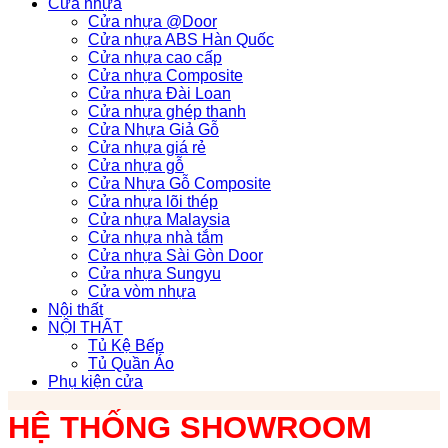
Cửa nhựa
Cửa nhựa @Door
Cửa nhựa ABS Hàn Quốc
Cửa nhựa cao cấp
Cửa nhựa Composite
Cửa nhựa Đài Loan
Cửa nhựa ghép thanh
Cửa Nhựa Giả Gỗ
Cửa nhựa giá rẻ
Cửa nhựa gỗ
Cửa Nhựa Gỗ Composite
Cửa nhựa lõi thép
Cửa nhựa Malaysia
Cửa nhựa nhà tắm
Cửa nhựa Sài Gòn Door
Cửa nhựa Sungyu
Cửa vòm nhựa
Nội thất
NỘI THẤT
Tủ Kệ Bếp
Tủ Quần Áo
Phụ kiện cửa
HỆ THỐNG SHOWROOM