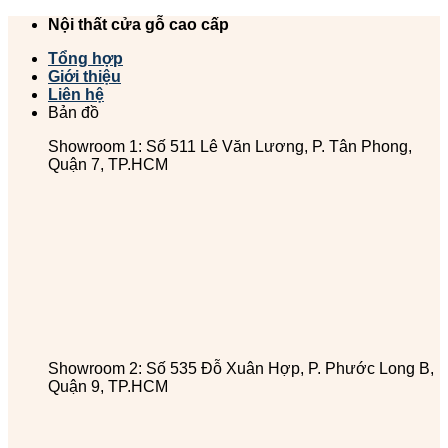
Chuyển
Nội thất cửa gỗ cao cấp
đến
Tổng hợp
nội
Giới thiệu
dung
Liên hệ
Bản đồ
Showroom 1: Số 511 Lê Văn Lương, P. Tân Phong,
Quận 7, TP.HCM
Showroom 2: Số 535 Đỗ Xuân Hợp, P. Phước Long B,
Quận 9, TP.HCM