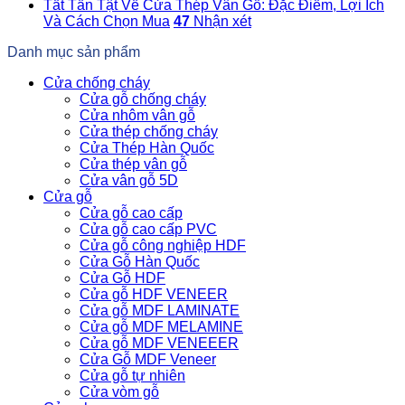
Tất Tần Tật Về Cửa Thép Vân Gỗ: Đặc Điểm, Lợi Ích
Và Cách Chọn Mua
47
Nhận xét
Danh mục sản phẩm
Cửa chống cháy
Cửa gỗ chống cháy
Cửa nhôm vân gỗ
Cửa thép chống cháy
Cửa Thép Hàn Quốc
Cửa thép vân gỗ
Cửa vân gỗ 5D
Cửa gỗ
Cửa gỗ cao cấp
Cửa gỗ cao cấp PVC
Cửa gỗ công nghiệp HDF
Cửa Gỗ Hàn Quốc
Cửa Gỗ HDF
Cửa gỗ HDF VENEER
Cửa gỗ MDF LAMINATE
Cửa gỗ MDF MELAMINE
Cửa gỗ MDF VENEEER
Cửa Gỗ MDF Veneer
Cửa gỗ tự nhiên
Cửa vòm gỗ