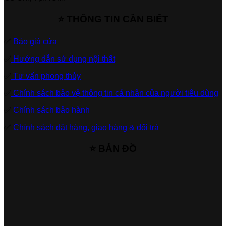
⭐ THÔNG TIN CẦN BIẾT
✅
Báo giá cửa
✅
Hướng dẫn sử dụng nội thất
✅
Tư vấn phong thủy
✅
Chính sách bảo vệ thông tin cá nhân của người tiêu dùng
✅
Chính sách bảo hành
✅
Chính sách đặt hàng, giao hàng & đổi trả
⭐ BẢN ĐỒ