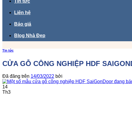
Tin tức
Liên hệ
Báo giá
Blog Nhà Đẹp
Tin tức
CỬA GỖ CÔNG NGHIỆP HDF SAIGOND
Đã đăng trên
14/03/2022
bởi
14
Th3