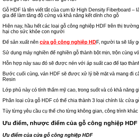
Gỗ HDF là tên viết tắt của cụm từ High Density Fiberboard – 
gia để làm tăng độ cứng và khả năng kết dính cho gỗ
Hiện nay, hầu hết các loại gỗ công nghiệp HDF trên thị trườ
hại cho sức khỏe con người
Để sản xuất nên
cửa gỗ công nghiệp HD
F, người ta sẽ lấy
Sử dụng máy nghiền để nghiền gỗ thành bột mịn, trộn cùng vớ
Hỗn hợp này sau đó sẽ được nén với áp suất cao để tạo thành
Bước cuối cùng, ván HDF sẽ được xử lý bề mặt và mang đi cắt
Resin
Lớp phủ này có tính thẩm mỹ cao, trong suốt và có khả năng 
Phân loại cửa gỗ HDF có thể chia thành 3 loại chính là: cử
Tùy từng yêu cầu cụ thể cho từng không gian, công trình khác
Ưu điểm, nhược điểm của gỗ công nghiệp HDF
Ưu điểm của cửa gỗ công nghiệp HDF