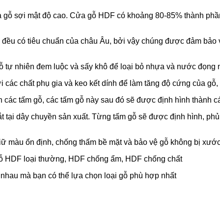
là gỗ sợi mật độ cao. Cửa gỗ HDF có khoảng 80-85% thành phần l
ng đều có tiêu chuẩn của châu Âu, bởi vậy chúng được đảm bảo 
 gỗ tự nhiên đem luộc và sấy khô để loại bỏ nhựa và nước đọng 
i các chất phụ gia và keo kết dính để làm tăng độ cứng của gỗ
 các tấm gỗ, các tấm gỗ này sau đó sẽ được định hình thành c
 tại dây chuyền sản xuất. Từng tấm gỗ sẽ được định hình, phủ
giữ màu ổn định, chống thấm bề mặt và bảo vệ gỗ không bị xướ
a gỗ HDF loại thường, HDF chống ẩm, HDF chống chất
 nhau mà bạn có thể lựa chọn loại gỗ phù hợp nhất