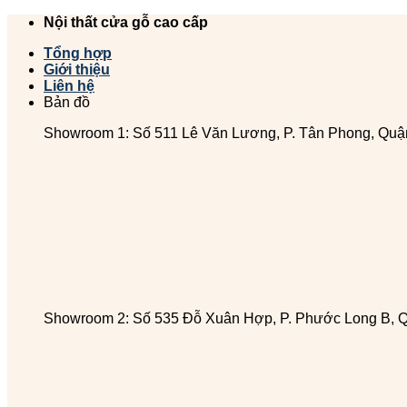
Chuyển
Nội thất cửa gỗ cao cấp
đến
Tổng hợp
nội
Giới thiệu
dung
Liên hệ
Bản đồ
Showroom 1: Số 511 Lê Văn Lương, P. Tân Phong, Quậ
Showroom 2: Số 535 Đỗ Xuân Hợp, P. Phước Long B, 