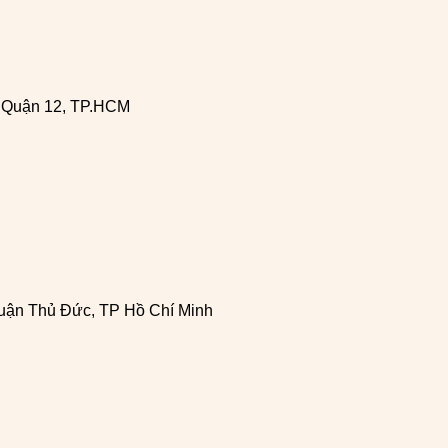
, Quận 12, TP.HCM
uận Thủ Đức, TP Hồ Chí Minh