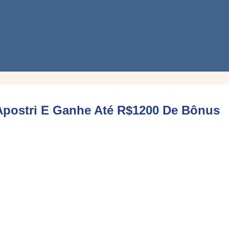
Apostri E Ganhe Até R$1200 De Bônus