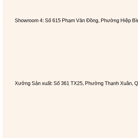
Showroom 4: Số 615 Phạm Văn Đồng, Phường Hiệp Bìn
Xưởng Sản xuất: Số 361 TX25, Phường Thạnh Xuân, Q