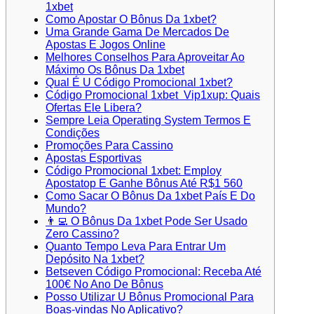
1xbet
Como Apostar O Bônus Da 1xbet?
Uma Grande Gama De Mercados De
Apostas E Jogos Online
Melhores Conselhos Para Aproveitar Ao
Máximo Os Bônus Da 1xbet
Qual É U Código Promocional 1xbet?
Código Promocional 1xbet Vip1xup: Quais
Ofertas Ele Libera?
Sempre Leia Operating System Termos E
Condições
Promoções Para Cassino
Apostas Esportivas
Código Promocional 1xbet: Employ
Apostatop E Ganhe Bônus Até R$1 560
Como Sacar O Bônus Da 1xbet País E Do
Mundo?
👨‍💻 O Bônus Da 1xbet Pode Ser Usado
Zero Cassino?
Quanto Tempo Leva Para Entrar Um
Depósito Na 1xbet?
Betseven Código Promocional: Receba Até
100€ No Ano De Bônus
Posso Utilizar U Bônus Promocional Para
Boas-vindas No Aplicativo?