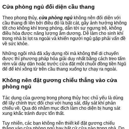
Cửa phòng ngủ đối diện cầu thang
Theo phong thủy,
cửa phòng ngủ
không nên đối diện với
cầu thang đi lên bởi điều đó là bất cát, gây ảnh hưởng không
tốt cho không khí trong phòng, dẫn tới sự ngưng trệ, không
điều hòa được năng lượng âm dương. Dễ làm cho sinh khí
trong nhà bị lọt ra ngoài và khiến người ngủ gặp phải vấn đề
về sức khỏe.
Những ngôi nhà đã xây dựng rồi mà không thể di chuyển
được thì phương pháp hóa giải duy nhất bằng cách treo tấm
rèm vải dày dặn hoặc trước cửa đặt một chuỗi đồng tiền Ngũ
đế để khí xông từ trên cầu thang xuống tự chạy ra ngoài.
Không nên đặt gương chiếu thẳng vào cửa
phòng ngủ
Tác dụng của gương trong phong thủy học chủ yếu là dùng
để lấy chính trực đối chọi với hung sát, đẩy sát khí phản
chiếu về. Qua đó nhằm mục đích làm cho diện bị hung sát
xung khắc tránh được tổn thất.
Tuy nhiên, các bạn không nên thiết kế đặt gương chiếu
thẳng vào cửa phòng ngủ hay bất cứ cửa nào trong nhà. Do