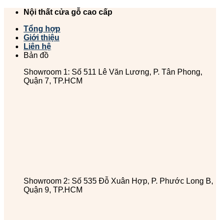
Chuyển
Nội thất cửa gỗ cao cấp
đến
Tổng hợp
nội
Giới thiệu
dung
Liên hệ
Bản đồ
Showroom 1: Số 511 Lê Văn Lương, P. Tân Phong,
Quận 7, TP.HCM
Showroom 2: Số 535 Đỗ Xuân Hợp, P. Phước Long B,
Quận 9, TP.HCM