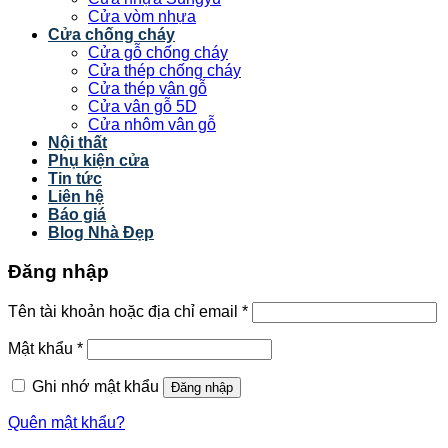
Cửa vòm nhựa
Cửa chống cháy
Cửa gỗ chống cháy
Cửa thép chống cháy
Cửa thép vân gỗ
Cửa vân gỗ 5D
Cửa nhôm vân gỗ
Nội thất
Phụ kiện cửa
Tin tức
Liên hệ
Báo giá
Blog Nhà Đẹp
Đăng nhập
Tên tài khoản hoặc địa chỉ email
*
Mật khẩu
*
Ghi nhớ mật khẩu
Đăng nhập
Quên mật khẩu?