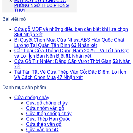
MỘT SỐ LƯU Ý CHO CỬA
PHÒNG NGỦ THEO PHONG
THỦY
Bài viết mới
Cửa gỗ MDF và những điều bạn cần biết khi lựa chọn
359
Nhận xét
Bí Quyết Chọn Mua Cửa Nhựa ABS Hàn Quốc Chất
Lượng Tại Quận Tân Bình
63
Nhận xét
Các Loại Cửa Thông Dụng Năm 2025 – Vị Trí Lắp Đặt
và Lợi Ích Bạn Nên Biết
61
Nhận xét
Cửa Gỗ Tự Nhiên: Đẳng Cấp Vượt Thời Gian
53
Nhận
xét
Tất Tần Tật Về Cửa Thép Vân Gỗ: Đặc Điểm, Lợi Ích
Và Cách Chọn Mua
47
Nhận xét
Danh mục sản phẩm
Cửa chống cháy
Cửa gỗ chống cháy
Cửa nhôm vân gỗ
Cửa thép chống cháy
Cửa Thép Hàn Quốc
Cửa thép vân gỗ
Cửa vân gỗ 5D