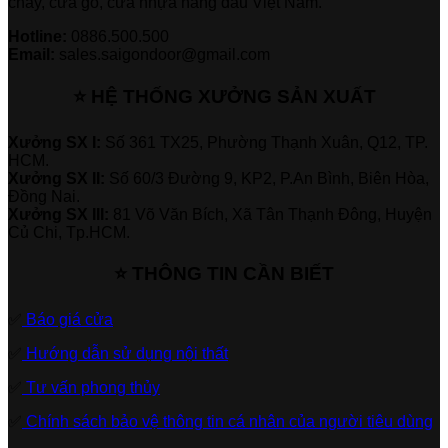
cháy, cửa gỗ, cửa nhựa hàng đầu Việt Nam.
Hotline:
0886.500.500
Email:
sales.saigondoor@gmail.com
⭐ HỆ THỐNG XƯỞNG SẢN XUẤT
Xưởng SX I:
Số 361 TX25, Phường Thạnh Xuân, Q12, TP.
HCM.
Xưởng SX II:
Số 60/3 Đường 9, KP2, P.An Bình, Biên Hòa,
Đồng Nai.
Xưởng SX III:
81 Võ Văn Bích, Xã Tân Thạnh Đông, Huyện
Củ Chi, Tp.HCM.
⭐ THÔNG TIN CẦN BIẾT
✅
Báo giá cửa
✅
Hướng dẫn sử dụng nội thất
✅
Tư vấn phong thủy
✅
Chính sách bảo vệ thông tin cá nhân của người tiêu dùng