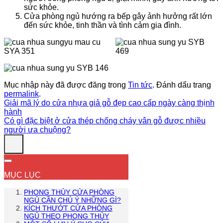
sức khỏe.
Cửa phòng ngủ hướng ra bếp gây ảnh hưởng rất lớn
đến sức khỏe, tinh thần và tình cảm gia đình.
Mục nhập này đã được đăng trong
Tin tức
. Đánh dấu trang
permalink
.
Giải mã lý do cửa nhựa giả gỗ đẹp cao cấp ngày càng thịnh
hành
Có gì đặc biệt ở cửa thép chống cháy vân gỗ được nhiều
người ưa chuộng?
MỤC LỤC
PHONG THỦY CỬA PHÒNG
NGỦ CẦN CHÚ Ý NHỮNG GÌ?
KÍCH THƯỚT CỬA PHÒNG
NGỦ THEO PHONG THỦY