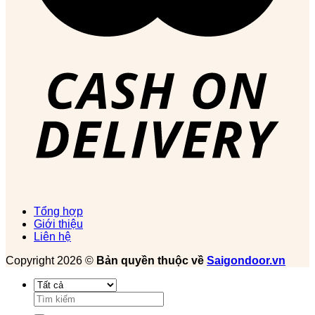
Tổng hợp
Giới thiệu
Liên hệ
Copyright 2026 ©
Bản quyền thuộc về
Saigondoor.vn
Tìm
kiếm: