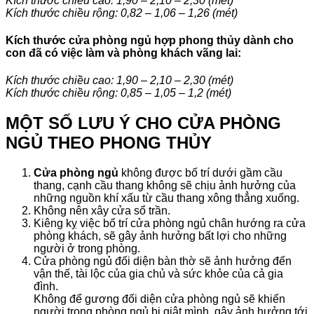
Kích thước chiều cao: 1,90 – 2,10 – 2,30 (mét)
Kích thước chiều rộng: 0,82 – 1,06 – 1,26 (mét)
Kích thước cửa phòng ngủ hợp phong thủy dành cho
con đã có việc làm và phòng khách vãng lai:
Kích thước chiều cao: 1,90 – 2,10 – 2,30 (mét)
Kích thước chiều rộng: 0,85 – 1,05 – 1,2 (mét)
MỘT SỐ LƯU Ý CHO CỬA PHÒNG
NGỦ THEO PHONG THỦY
Cửa phòng ngủ
không được bố trí dưới gầm cầu
thang, cạnh cầu thang không sẽ chịu ảnh hưởng của
những nguồn khí xấu từ cầu thang xông thẳng xuống.
Không nên xây cửa sổ trần.
Kiêng kỵ việc bố trí cửa phòng ngủ chân hướng ra cửa
phòng khách, sẽ gây ảnh hưởng bất lợi cho những
người ở trong phòng.
Cửa phòng ngủ đối diện bàn thờ sẽ ảnh hưởng đến
vận thế, tài lộc của gia chủ và sức khỏe của cả gia
đình.
Không để gương đối diện cửa phòng ngủ sẽ khiến
người trong phòng ngủ bị giật mình, gây ảnh hưởng tới