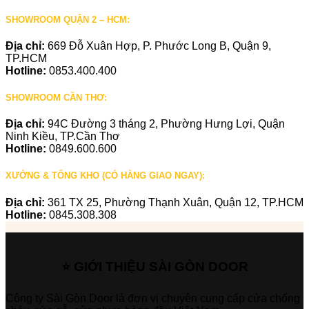
SHOWROOM QUẬN 2 – HCM:
Địa chỉ:
669 Đỗ Xuân Hợp, P. Phước Long B, Quận 9,
TP.HCM
Hotline:
0853.400.400
SHOWROOM CẦN THƠ:
Địa chỉ:
94C Đường 3 tháng 2, Phường Hưng Lợi, Quận
Ninh Kiều, TP.Cần Thơ
Hotline:
0849.600.600
XƯỞNG & TỔNG KHO (CÓ HÀNG GIAO NGAY):
Địa chỉ:
361 TX 25, Phường Thạnh Xuân, Quận 12, TP.HCM
Hotline:
0845.308.308
⭐ GIỚI THIỆU SÀI GÒN DOOR
Công ty Sài Gòn Door là đơn vị chuyên cung cấp cửa chống