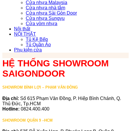
Cửa nhựa Malaysia
Cửa nhựa nhà tắm
Cửa nhựa Sài Gòn Door
Cửa nhựa Sungyu
Cửa vòm nhựa
Nội thất
NỘI THẤT
Tủ Kệ Bếp
Tủ Quần Áo
Phụ kiện cửa
HỆ THỐNG SHOWROOM
SAIGONDOOR
SHOWROM BÌNH LỢI – PHẠM VĂN ĐỒNG
Địa chỉ:
Số 615 Phạm Văn Đồng, P. Hiệp Bình Chánh, Q.
Thủ Đức, Tp.HCM
Hotline:
0824.400.400
SHOWROOM QUẬN 9 –HCM